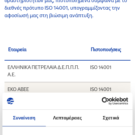
δραστηριοτήτων μας, πιστοποιημένα σύμφωνα με το
διεθνές πρότυπο ISO 14001, υπογραμμίζοντας την
αφοσίωσή μας στη βιώσιμη ανάπτυξη.
Εταιρεία
Πιστοποιήσεις
ΕΛΛΗΝΙΚΑ ΠΕΤΡΕΛΑΙΑ Δ.Ε.Π.Π.Π.
ISO 14001
Α.Ε.
ΕΚΟ ΑΒΕΕ
ISO 14001
ΚΑΛΥΨΩ Κ.Ε.Α. Α.Ε.
ISO 14001
Συναίνεση
Λεπτομέρειες
Σχετικά
HELLENiQ ENERGY ΣΥΜΜΕΤΟΧΩΝ
ISO 14001
Α.Ε.