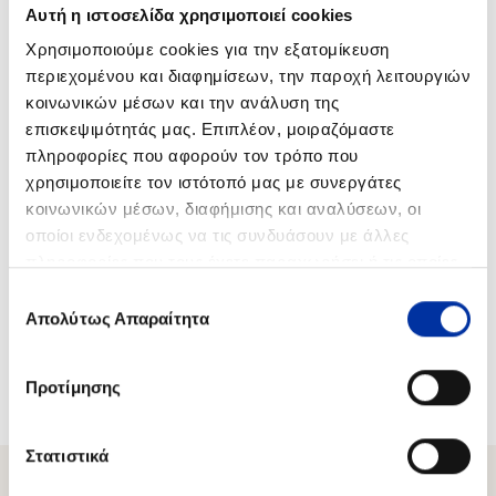
Αυτή η ιστοσελίδα χρησιμοποιεί cookies
HELLENiQ RENEWABLES
ISO 14001
ΜΟΝΟΠΡΟΣΩΠΗ Α.Ε.
Χρησιμοποιούμε cookies για την εξατομίκευση
περιεχομένου και διαφημίσεων, την παροχή λειτουργιών
ELPE FUTURE Α.Ε.
ISO 14001
κοινωνικών μέσων και την ανάλυση της
επισκεψιμότητάς μας. Επιπλέον, μοιραζόμαστε
HELLENiQ UPSTREAM
ISO 14001
πληροφορίες που αφορούν τον τρόπο που
ΜΟΝΟΠΡΟΣΩΠΗ Α.Ε.
χρησιμοποιείτε τον ιστότοπό μας με συνεργάτες
κοινωνικών μέσων, διαφήμισης και αναλύσεων, οι
οποίοι ενδεχομένως να τις συνδυάσουν με άλλες
ΑΣΠΡΟΦΟΣ Α.Ε.
ISO 14001
πληροφορίες που τους έχετε παραχωρήσει ή τις οποίες
έχουν συλλέξει σε σχέση με την από μέρους σας χρήση
EKO ΚΥΠΡΟΣ LTD
ISO 14001
Επιλογή
των υπηρεσιών τους.
Απολύτως Απαραίτητα
συγκατάθεσης
OKTA AD SKOPJE
ISO 14001
Προτίμησης
Στατιστικά