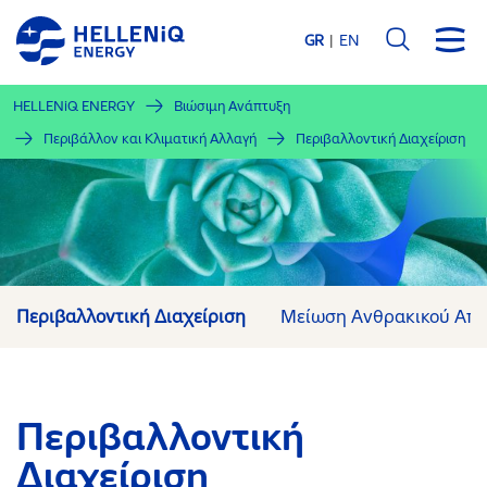
Παράκαμψη
προς
GR
EN
το
κυρίως
HELLENiQ ENERGY
Βιώσιμη Ανάπτυξη
περιεχόμενο
Περιβάλλον και Κλιματική Αλλαγή
Περιβαλλοντική Διαχείριση
Περιβαλλοντική Διαχείριση
Μείωση Ανθρακικού Απ
Περιβαλλοντική
Διαχείριση