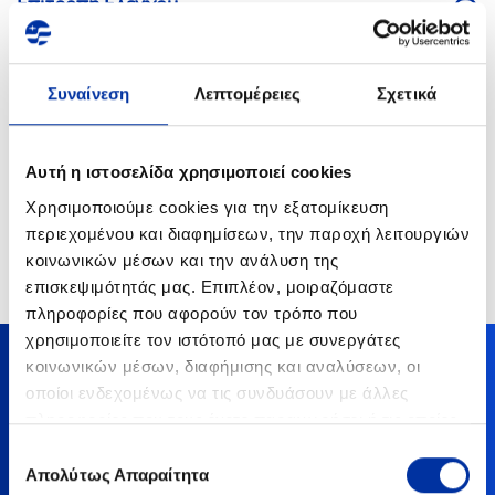
Επιτροπή Ελέγχου
Επιτροπή Υποψηφιοτήτων
Συναίνεση
Λεπτομέρειες
Σχετικά
Επιτροπή Αμοιβών και Σχεδιασμού Διαδοχής
Αυτή η ιστοσελίδα χρησιμοποιεί cookies
Χρησιμοποιούμε cookies για την εξατομίκευση
Λοιπές Επιτροπές
περιεχομένου και διαφημίσεων, την παροχή λειτουργιών
κοινωνικών μέσων και την ανάλυση της
επισκεψιμότητάς μας. Επιπλέον, μοιραζόμαστε
πληροφορίες που αφορούν τον τρόπο που
χρησιμοποιείτε τον ιστότοπό μας με συνεργάτες
κοινωνικών μέσων, διαφήμισης και αναλύσεων, οι
οποίοι ενδεχομένως να τις συνδυάσουν με άλλες
Επικοινωνία με τη Διεύθυνση
πληροφορίες που τους έχετε παραχωρήσει ή τις οποίες
έχουν συλλέξει σε σχέση με την από μέρους σας χρήση
Σχέσεων με Επενδυτές
Επιλογή
των υπηρεσιών τους.
Απολύτως Απαραίτητα
συγκατάθεσης