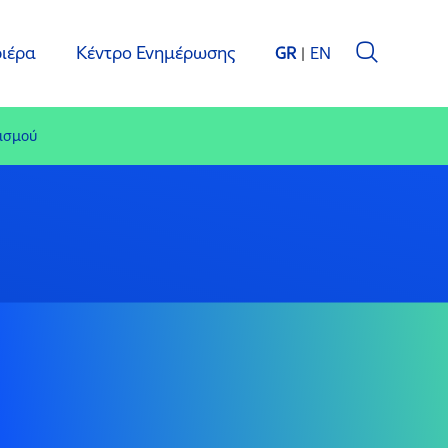
ιέρα
Κέντρο Ενημέρωσης
GR
EN
ισμού