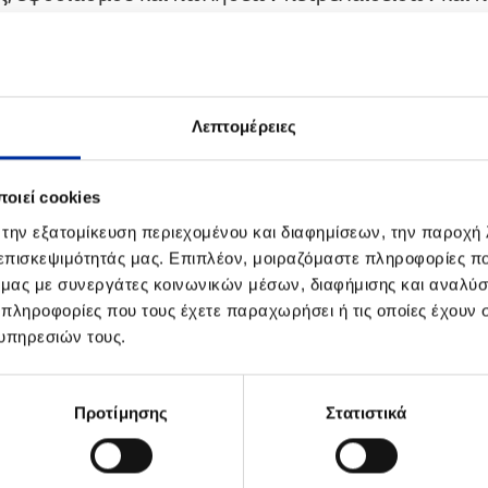
νώνυμης εταιρείας - 3 Ιανουαρίου 2022
εων ΕΓΣ 10.12.21
Λεπτομέρειες
οριακού Σημειώματος Απόσχισης Κλάδου - 26 Ν
οιεί cookies
ώσεων δημοσιότητας του Σχεδίου Διάσπασης - Δ
 την εξατομίκευση περιεχομένου και διαφημίσεων, την παροχή
 επισκεψιμότητάς μας. Επιπλέον, μοιραζόμαστε πληροφορίες π
 - 13 Οκτωβρίου 2021
ό μας με συνεργάτες κοινωνικών μέσων, διαφήμισης και αναλύσ
 πληροφορίες που τους έχετε παραχωρήσει ή τις οποίες έχουν σ
ε σχέση με τον εταιρικό μετασχηματισμό - 13 Οκ
υπηρεσιών τους.
άσπασης - 30 Σεπτεμβρίου 2021
Προτίμησης
Στατιστικά
 29 Ιουλίου 2021