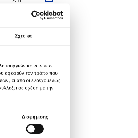
Σχετικά
οεμβρίου 2021
ιάθεση
 λειτουργιών κοινωνικών
ου αφορούν τον τρόπο που
εων, οι οποίοι ενδεχομένως
υλλέξει σε σχέση με την
τωβρίου 2021
Διαφήμισης