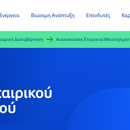
Ενέργεια
Βιώσιμη Ανάπτυξη
Επενδυτές
Καρ
ταιρική Διακυβέρνηση
Ανακοινώσεις Εταιρικού Μετασχηματ
ταιρικού
ού