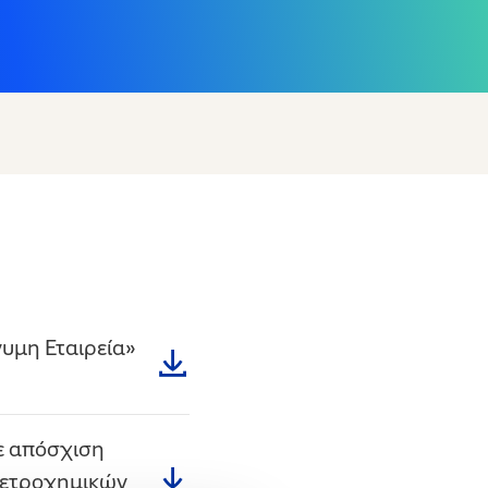
νυμη Εταιρεία»
ε απόσχιση
πετροχημικών