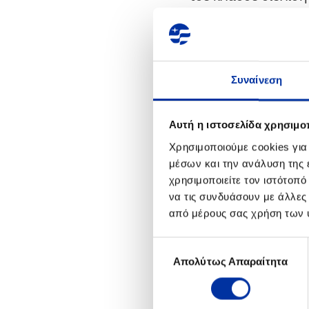
και σύσταση νέας α
Ανακοίνωση Αποφάσ
Συναίνεση
Ανακοίνωση Πληροφ
Αυτή η ιστοσελίδα χρησιμοπ
Ολοκλήρωση διατυπ
Χρησιμοποιούμε cookies για
μέσων και την ανάλυση της
Σχεδίου Διάσπασης
χρησιμοποιείτε τον ιστότοπ
να τις συνδυάσουν με άλλες
Διάθεση εγγράφων σ
από μέρους σας χρήση των 
Επιλογή
Έγκριση σχεδίου δι
Απολύτως Απαραίτητα
συγκατάθεσης
Έναρξη Απόσχισης -