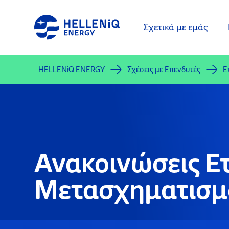
Παράκαμψη
προς
Σχετικά με εμάς
το
κυρίως
περιεχόμενο
HELLENiQ ENERGY
Σχέσεις με Επενδυτές
Ε
Ανακοινώσεις Ε
Μετασχηματισμ