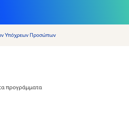
γών Υπόχρεων Προσώπων
ε τα προγράμματα