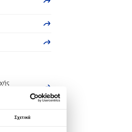
οχής
Σχετικά
οχής