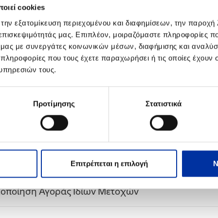
ίρεσης Αγοράς Μετοχών
οιεί cookies
 την εξατομίκευση περιεχομένου και διαφημίσεων, την παροχή
 επισκεψιμότητάς μας. Επιπλέον, μοιραζόμαστε πληροφορίες π
οποίηση Αγοράς Ιδίων Μετοχών
ό μας με συνεργάτες κοινωνικών μέσων, διαφήμισης και αναλύσ
 πληροφορίες που τους έχετε παραχωρήσει ή τις οποίες έχουν σ
ση ιδίων μετοχών στο πλαίσιο Προγράμματος Παρ
υπηρεσιών τους.
ίρεσης Αγοράς Μετοχών
Προτίμησης
Στατιστικά
οποίηση Αγοράς Ιδίων Μετοχών
ση ιδίων μετοχών στο πλαίσιο Προγράμματος Παρ
ίρεσης Αγοράς Μετοχών
Επιτρέπεται η επιλογή
Ν
τοποίηση Αγοράς Ιδίων Μετοχών