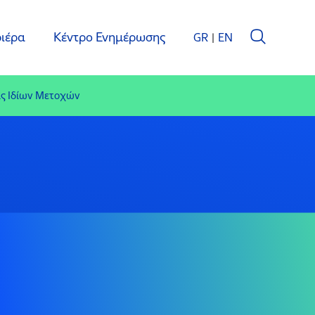
ιέρα
Κέντρο Ενημέρωσης
GR
EN
ς Ιδίων Μετοχών