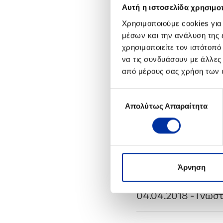
Δικαιωμάτων Προα
Αυτή η ιστοσελίδα χρησιμοπ
Χρησιμοποιούμε cookies για
μέσων και την ανάλυση της
03.10.2018
- Γνωστ
χρησιμοποιείτε τον ιστότοπ
να τις συνδυάσουν με άλλες
06.07.2018
- Διάθε
από μέρους σας χρήση των 
Δικαιωμάτων Προα
Επιλογή
Απολύτως Απαραίτητα
συγκατάθεσης
04.07.2018
- Γνωστ
10.04.2018
- Διάθε
Δικαιωμάτων Προα
Άρνηση
04.04.2018
- Γνωσ