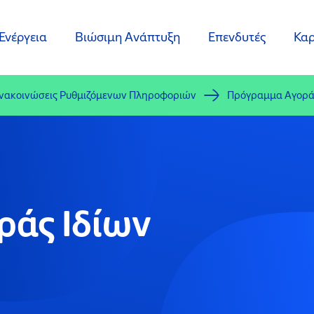
Ενέργεια
Βιώσιμη Ανάπτυξη
Επενδυτές
Καρ
νακοινώσεις Ρυθμιζόμενων Πληροφοριών
Πρόγραμμα Αγορά
άς Ιδίων