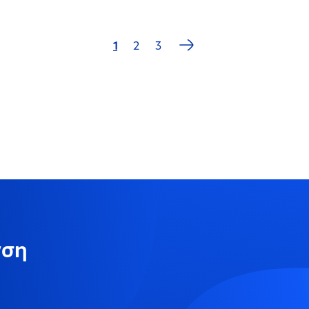
Next
1
2
3
page
νση