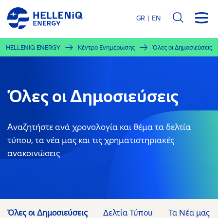
Παράκαμψη
προς
GR
EN
το
κυρίως
HELLENiQ ENERGY
Κέντρο Ενημέρωσης
Όλες οι Δημοσιεύσεις
περιεχόμενο
Όλες οι Δημοσιεύσεις
Αναζητήστε ανά χρονολογία και θέμα τα δελτία
τύπου, τα νέα μας και τις χρηματιστηριακές
ανακοινώσεις
Όλες οι Δημοσιεύσεις
Δελτία Τύπου
Τα Νέα μας