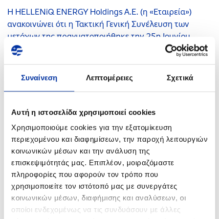
Η HELLENiQ ENERGY Holdings A.E. (η «Εταιρεία»)
ανακοινώνει ότι η Τακτική Γενική Συνέλευση των
μετόχων της πραγματοποιήθηκε την 25η Ιουνίου
2026, στις 12.00 με υβριδικό τρόπο, δηλαδή με φυσική
παρουσία των μετόχων στο ξενοδοχείο «The Ilisian»
(Λεωφ. Βασιλίσσης Σοφίας 46, Αθήνα 115 28), αίθουσα
Συναίνεση
Λεπτομέρειες
Σχετικά
«Erato Grand Ballroom», και με συμμετοχή των
μετόχων και άσκηση των δικαιωμάτων τους από
απόσταση είτε σε πραγματικό χρόνο μέσω
Αυτή η ιστοσελίδα χρησιμοποιεί cookies
τηλεδιάσκεψης είτε αποστέλλοντας πριν την
Χρησιμοποιούμε cookies για την εξατομίκευση
διεξαγωγή της συνέλευσης την επιστολική τους ψήφο,
περιεχομένου και διαφημίσεων, την παροχή λειτουργιών
οι ίδιοι ή μέσω αντιπροσώπου.
κοινωνικών μέσων και την ανάλυση της
επισκεψιμότητάς μας. Επιπλέον, μοιραζόμαστε
22.06.2026
πληροφορίες που αφορούν τον τρόπο που
Ανακοίνωση ρυθμιζόμενης πληροφορίας
χρησιμοποιείτε τον ιστότοπό μας με συνεργάτες
κοινωνικών μέσων, διαφήμισης και αναλύσεων, οι
Η HELLENiQ ENERGY Holdings A.E. (η «Εταιρεία»), σε
οποίοι ενδεχομένως να τις συνδυάσουν με άλλες
συνέχεια της από 19 Ιουνίου 2026 ληφθείσας