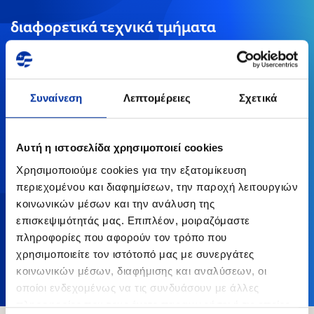
διαφορετικά τεχνικά τμήματα
160+
Συναίνεση
Λεπτομέρειες
Σχετικά
μηχανικοί όλων των ειδικοτήτων
που καλύπτουν τις απαιτήσεις σύνθετων ενεργειακών
Αυτή η ιστοσελίδα χρησιμοποιεί cookies
έργων
Χρησιμοποιούμε cookies για την εξατομίκευση
περιεχομένου και διαφημίσεων, την παροχή λειτουργιών
11,4 εκατ. €
κοινωνικών μέσων και την ανάλυση της
επισκεψιμότητάς μας. Επιπλέον, μοιραζόμαστε
κύκλος εργασιών της Asprofos το 2024
πληροφορίες που αφορούν τον τρόπο που
χρησιμοποιείτε τον ιστότοπό μας με συνεργάτες
κοινωνικών μέσων, διαφήμισης και αναλύσεων, οι
οποίοι ενδεχομένως να τις συνδυάσουν με άλλες
πληροφορίες που τους έχετε παραχωρήσει ή τις οποίες