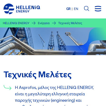
Παράκαμψη
προς
GR
EN
το
κυρίως
HELLENiQ ENERGY
Ενέργεια
Τεχνικές Μελέτες
περιεχόμενο
Τεχνικές Μελέτες
Η Asprofos, μέλος της HELLENiQ ENERGY,
είναι η μεγαλύτερη ελληνική εταιρεία
παροχής τεχνικών (engineering) και