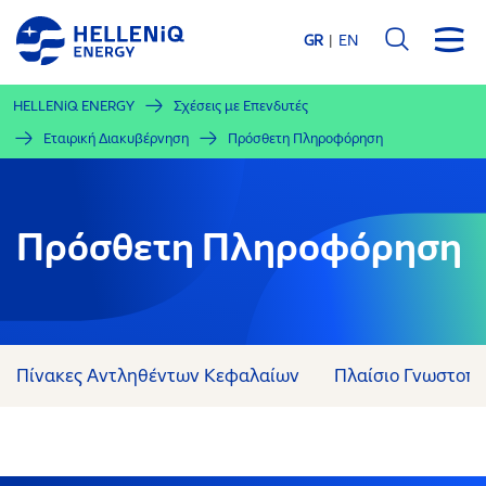
Παράκαμψη
προς
GR
EN
το
κυρίως
HELLENiQ ENERGY
Σχέσεις με Επενδυτές
περιεχόμενο
Εταιρική Διακυβέρνηση
Πρόσθετη Πληροφόρηση
Πρόσθετη Πληροφόρηση
Πίνακες Αντληθέντων Κεφαλαίων
Πλαίσιο Γνωστοπ