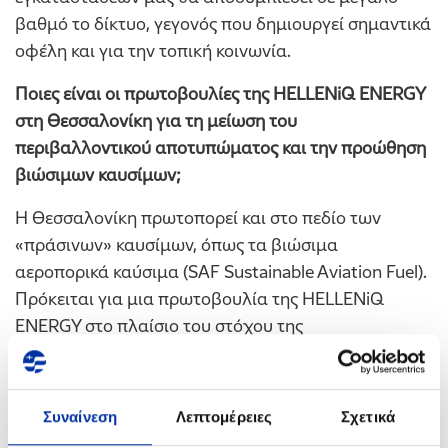
βαθμό το δίκτυο, γεγονός που δημιουργεί σημαντικά
οφέλη και για την τοπική κοινωνία.
Ποιες είναι οι πρωτοβουλίες της HELLENiQ ENERGY
στη Θεσσαλονίκη για τη μείωση του
περιβαλλοντικού αποτυπώματος και την προώθηση
βιώσιμων καυσίμων;
Η Θεσσαλονίκη πρωτοπορεί και στο πεδίο των
«πράσινων» καυσίμων, όπως τα βιώσιμα
αεροπορικά καύσιμα (SAF Sustainable Aviation Fuel).
Πρόκειται για μια πρωτοβουλία της HELLENiQ
ENERGY στο πλαίσιο του στόχου της
απανθρακοποίησης. Από το καλοκαίρι του 2022,
πρώτη η
HELLENiQ ENERGY
, μέσω της θυγατρικής
της ΕΚΟ, ανέλαβε την προμήθεια SAF στην Ελλάδα
Συναίνεση
Λεπτομέρειες
Σχετικά
και συγκεκριμένα στο αεροδρόμιο «Μακεδονία». Η