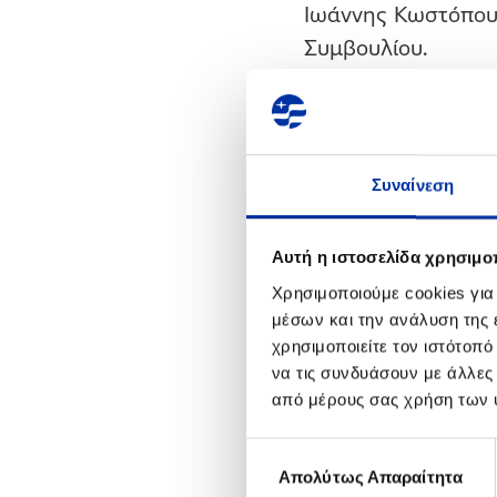
Ιωάννης Κωστόπουλ
Συμβουλίου.
Ο κ. Κωστόπουλος, 
Η.Π.Α. ξεκίνησε τη
επιτελικές θέσεις
Συναίνεση
εργάσθηκε ως Διευ
έως το 2003 διετέ
Αυτή η ιστοσελίδα χρησιμοπ
έως σήμερα ήταν 
Χρησιμοποιούμε cookies για
ΕΛΛΗΝΙΚΑ ΠΕΤΡΕΛΑ
μέσων και την ανάλυση της
χρησιμοποιείτε τον ιστότοπ
να τις συνδυάσουν με άλλες
Η πλήρης σύνθεση 
από μέρους σας χρήση των 
1. Ευθύμιος Χριστο
Επιλογή
2. Ιωάννης Κωστό
Απολύτως Απαραίτητα
συγκατάθεσης