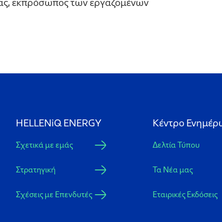
τας, εκπρόσωπος των εργαζομένων
HELLENiQ ENERGY
Κέντρο Ενημέρ
Σχετικά με εμάς
Δελτία Τύπου
Στρατηγική
Τα Νέα μας
Σχέσεις με Επενδυτές
Εταιρικές Εκδόσεις