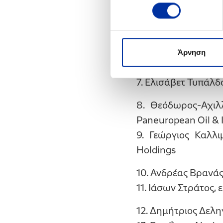
Δημόσιο
3. Νικόλαος Λέριος
4. Βασίλειος Μπαγ
5. Παναγιώτης Παυ
Άρνηση
6. Μάριος Τσάκας,
7. Ελισάβετ Τυπάλ
8. Θεόδωρος-Αχιλ
Paneuropean Oil & I
9. Γεώργιος Καλλι
Holdings
10. Ανδρέας Βρανά
11. Ιάσων Στράτος,
12. Δημήτριος Δελ