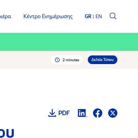
ιέρα
Κέντρο Ενημέρωσης
GR
EN
Δελτία Τύπου
2 minutes
PDF
ου