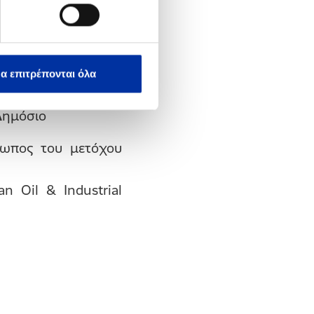
υ Ελληνικό Δημόσιο
όσιο
α επιτρέπονται όλα
Δημόσιο
σωπος του μετόχου
n Oil & Industrial