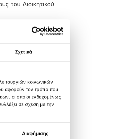
υς του Διοικητικού
στήμιο του Chicago,
το 1991εργάσθηκε σε
την Ελλάδα το 1991
Σχετικά
τομέα. Από το 2001
ΒΕ και από το 2003
λος Διοίκησης της
 λειτουργιών κοινωνικών
ου αφορούν τον τρόπο που
εων, οι οποίοι ενδεχομένως
υλλέξει σε σχέση με την
ως ακολούθως:
λληνικό Δημόσιο
 μετόχου Ελληνικό
Διαφήμισης