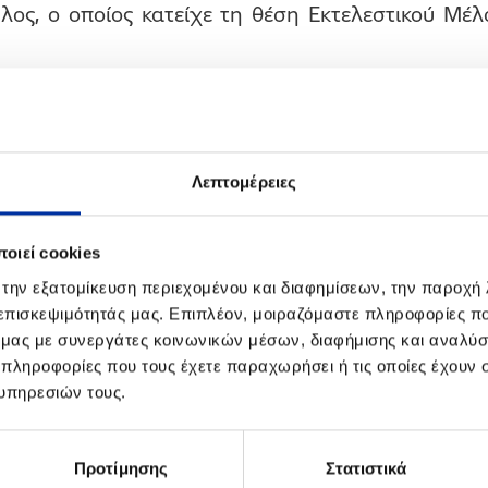
ος, ο οποίος κατείχε τη θέση Εκτελεστικού Μέλο
Οικονομολόγος και κάτοχος M.B.A. από το Πανεπι
 σταδιοδρομία του το 1979 και από το 1982 έως 
 ευθύνης στο εξωτερικό, ενώ επιστρέφοντας σ
Λεπτομέρειες
θύνων Σύμβουλος σε επιχειρήσεις του ιδιωτικού 
λεσε Διευθύνων Σύμβουλος της ΠΕΤΡΟΛΑ ΕΛΛΑΣ ΑΕ
οιεί cookies
μέλος του Διοικητικού Συμβουλίου και Σύμβου
 την εξατομίκευση περιεχομένου και διαφημίσεων, την παροχή
ΙΑ Α.Ε.
 επισκεψιμότητάς μας. Επιπλέον, μοιραζόμαστε πληροφορίες π
ό μας με συνεργάτες κοινωνικών μέσων, διαφήμισης και αναλύσ
 πληροφορίες που τους έχετε παραχωρήσει ή τις οποίες έχουν σ
του νέου Διοικητικού Συμβουλίου διαμορφώθηκε 
υπηρεσιών τους.
δούλου, Πρόεδρος Δ.Σ., εκπρόσωπος του μετόχου Ε
πουλος, Διευθύνων Σύμβουλος, εκπρόσωπος του
Προτίμησης
Στατιστικά