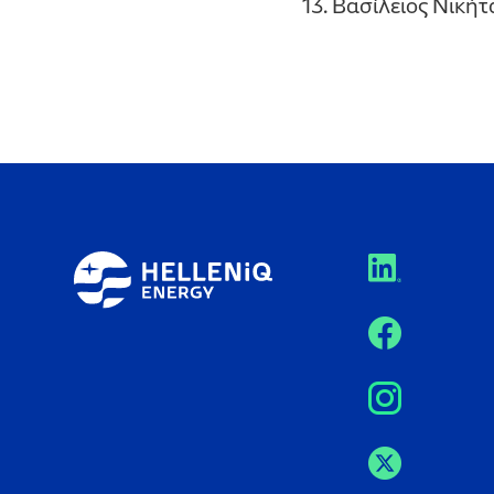
13. Βασίλειος Νική