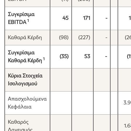
Συγκρίσιμα
45
1
71
-
1
EBITDA
Καθαρά Κέρδη
(98)
(227)
-
(2
Συγκρίσιμα
(35)
53
-
(
1
Καθαρά Κέρδη
Κύρια Στοιχεία
Ισολογισμού
Απασχολούμενα
3.
Κεφάλαια
Καθαρός
1.
Δανεισμός