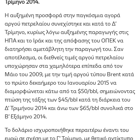
Τρίμηνο 2014.
Η αυξημένη προσφορά στην παγκόσμια αγορά
αργού πετρελαίου συνεχίστηκε και κατά το Δ’
Τρίμηνο, κυρίως λόγω αυξημένης παραγωγής στις
ΗΠΑ και το Ιράκ και της απόφασης του ΟΠΕΚ να
διατηρήσει αμετάβλητη την παραγωγή του. Σαν
αποτέλεσμα, οι διεθνείς τιμές αργού πετρελαίου
υποχώρησαν στα χαμηλότερα επίπεδα από τον
Μάιο του 2009, με την τιμή αργού τύπου Brent κατά
το πρώτο δεκαήμερο του Ιανουαρίου 2015 να
διαμορφώνεται κάτω από τα $50/bbl, σημειώνοντας
πτώση της τάξης των $45/bbl κατά τη διάρκεια του
Δ’ Τριμήνου 2014 και άνω των $65/bbl συνολικά στο
Β’ Εξάμηνο 2014.
Το δολάριο ισχυροποιήθηκε περαιτέρω έναντι του
ευρώ σε σχέση με το Γ’ Τρίμηνο, με θετικό αντίκτυπο