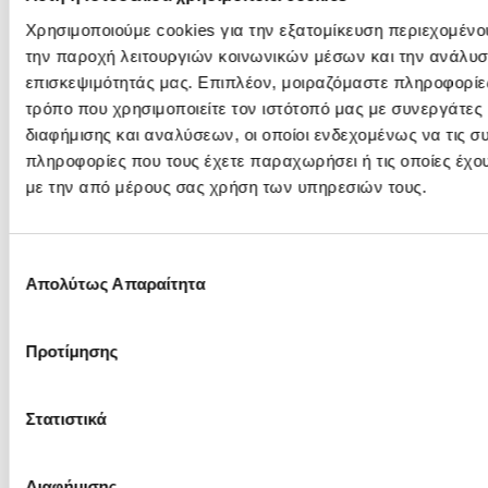
Χρησιμοποιούμε cookies για την εξατομίκευση περιεχομένο
Αύξηση όγκων πωλήσεων κατά 9%, κυρίως λόγω
την παροχή λειτουργιών κοινωνικών μέσων και την ανάλυσ
πετρελαίου θέρμανσης και ντίζελ κίνησης. Τα
επισκεψιμότητάς μας. Επιπλέον, μοιραζόμαστε πληροφορίε
Συγκρίσιμα EBITDA της Εγχώριας Εμπορίας
τρόπο που χρησιμοποιείτε τον ιστότοπό μας με συνεργάτες
ανήλθαν σε €2 εκ (Δ’ Τρίμ 2013: €1 εκ).
διαφήμισης και αναλύσεων, οι οποίοι ενδεχομένως να τις 
πληροφορίες που τους έχετε παραχωρήσει ή τις οποίες έχο
με την από μέρους σας χρήση των υπηρεσιών τους.
Η βελτίωση μεριδίων αγοράς συνεχίστηκε, λόγω και
της επέκτασης του ιδιολειτουργούμενου δικτύου
(139 πρατήρια στο τέλος του 2014) αλλά και του
Επιλογή
επιτυχημένου λανσαρίσματος διαφοροποιημένων
Απολύτως Απαραίτητα
συγκατάθεσης
προϊόντων - BP ULTIMATE DIESEL και ΕΚΟ AVIO
DIESEL.
Προτίμησης
ΔΙΕΘΝΕΙΣ ΔΡΑΣΤΗΡΙΟΤΗΤΕΣ
Στατιστικά
Ο κλάδος Διεθνούς Εμπορίας αύξησε σημαντικά τον
όγκο πωλήσεων κατά 17%, κυρίως λόγω εξαγωγών
Διαφήμισης