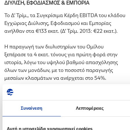
ΔΙΥΛΙΣΗ, ΕΦΟΔΙΑΣΜΟΣ & ΕΜΠΟΡΙΑ
Το Δ’ Τρίμ., τα Συγκρίσιμα Κέρδη EBITDA του κλάδου
Εγχώριας Διύλισης, Εφοδιασμού και Εμπορίας
ανήλθαν στα €133 εκατ. (Δ’ Τρίμ. 2013: €22 εκατ.).
Η παραγωγή των διυλιστηρίων του Ομίλου
ξεπέρασε τα 4 εκατ. τόνους για πρώτη φορά στην
ιστορία, λόγω του υψηλού βαθμού απασχόλησης
όλων των μονάδων, με το ποσοστό παραγωγής
μεσαίων κλασμάτων να ανέρχεται στο 54%.
Οι πωλήσεις εσωτερικής αγοράς σημείωσαν αύξηση
11%, ενώ οι εξαγωγές ανήλθαν σε 2,1 εκατ. τόνους,
Συναίνεση
Λεπτομέρειες
στα υψηλότερα επίπεδα ιστορικά, οδηγώντας τις
συνολικές πωλήσεις στα 4 εκατ. τόνους.
Αυτή η ιστοσελίδα χρησιμοποιεί cookies
ΕΓΧΩΡΙΑ ΕΜΠΟΡΙΑ