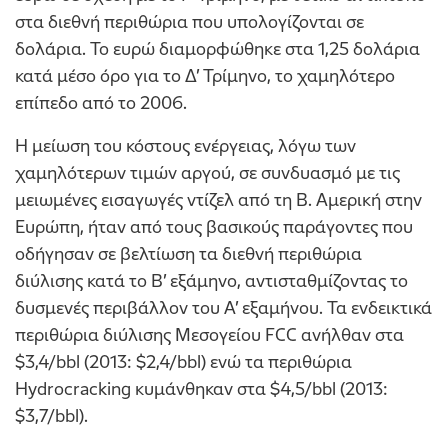
στα διεθνή περιθώρια που υπολογίζονται σε
δολάρια. Το ευρώ διαμορφώθηκε στα 1,25 δολάρια
κατά μέσο όρο για το Δ’ Τρίμηνο, το χαμηλότερο
επίπεδο από το 2006.
H μείωση του κόστους ενέργειας, λόγω των
χαμηλότερων τιμών αργού, σε συνδυασμό με τις
μειωμένες εισαγωγές ντίζελ από τη Β. Αμερική στην
Ευρώπη, ήταν από τους βασικούς παράγοντες που
οδήγησαν σε βελτίωση τα διεθνή περιθώρια
διύλισης κατά το Β’ εξάμηνο, αντισταθμίζοντας το
δυσμενές περιβάλλον του Α’ εξαμήνου. Τα ενδεικτικά
περιθώρια διύλισης Μεσογείου FCC ανήλθαν στα
$3,4/bbl (2013: $2,4/bbl) ενώ τα περιθώρια
Ηydrocracking κυμάνθηκαν στα $4,5/bbl (2013:
$3,7/bbl).