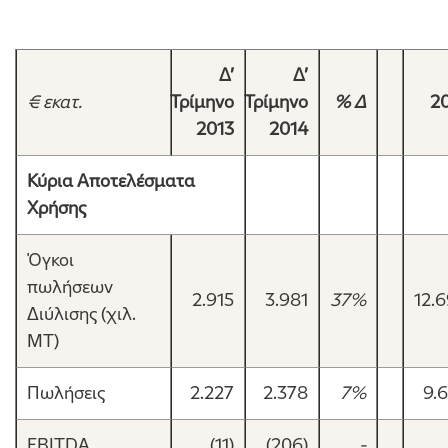
Δ’
Δ’
€ εκατ.
Τρίμηνο
Τρίμηνο
% Δ
2
20
1
3
20
1
4
Κύρια Αποτελέσματα
Χρήσης
Όγκοι
πωλήσεων
2.915
3.981
37%
12.
Διύλισης (χιλ.
ΜΤ)
Πωλήσεις
2.227
2.378
7%
9.
EBITDA
(11)
(206)
-