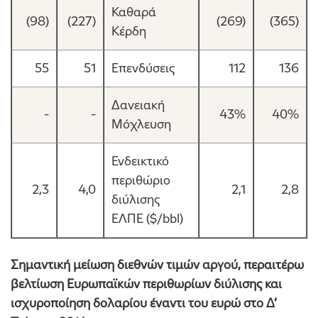
Καθαρά
(98)
(227)
(269)
(365)
Κέρδη
55
51
Επενδύσεις
112
136
Δανειακή
-
-
43%
40%
Μόχλευση
Ενδεικτικό
περιθώριο
2,3
4,0
2,1
2,8
διύλισης
ΕΛΠΕ ($/bbl)
Σημαντική μείωση διεθνών τιμών αργού, περαιτέρω
βελτίωση Ευρωπαϊκών περιθωρίων διύλισης και
ισχυροποίηση δολαρίου έναντι του ευρώ στο Δ’