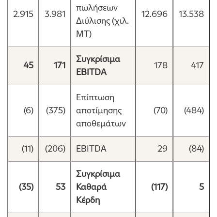
πωλήσεων
2.915
3.981
12.696
13.538
Διύλισης (χιλ.
ΜΤ)
Συγκρίσιμα
45
171
178
417
EBITDA
Επίπτωση
(6)
(375)
αποτίμησης
(70)
(484)
αποθεμάτων
(11)
(206)
EBITDA
29
(84)
Συγκρίσιμα
(35)
53
Καθαρά
(117)
5
Κέρδη