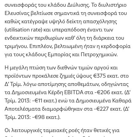
συνεισφοράς του κλάδου Διύλισης. Το διυλιστήριο
Ελευσίνας βελτίωσε σημαντικά τη συνεισφορά του
καθώς κατέγραψε υψηλό δείκτη απασχόλησης
(utilisation rate) και υπεραπόδοση έναντι των
ενδεικτικών περιθωρίων καθ’ όλη τη διάρκεια του
τριμήνου. Επιπλέον, βελτιωμένη ήταν η κερδοφορία
για τους κλάδους Εμπορίας και Πετροχημικών.
Η μεγάλη πτώση των διεθνών τιμών αργού και
προϊόντων προκάλεσε ζημιές ύψους €375 εκατ. στο
Δ’ Τρίμ. λόγω αποτίμησης αποθεμάτων, οδηγώντας
τα Δημοσιευμένα Κέρδη EBITDA στα -€206 εκατ. (Δ’
Τρίμ. 2013: -€11 εκατ.) ενώ τα Δημοσιευμένα Καθαρά
Αποτελέσματα διαμορφώθηκαν στα -€227 εκατ. (Δ’
Τρίμ. 2013: -€98 εκατ.).
Οι λειτουργικές ταμειακές ροές ήταν θετικές για