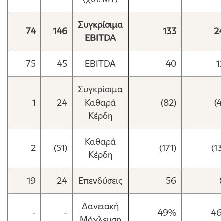
Συγκρίσιμα
74
146
133
2
EBITDA
75
45
EBITDA
40
1
Συγκρίσιμα
1
24
Καθαρά
(82)
(
Κέρδη
Καθαρά
2
(51)
(171)
(1
Κέρδη
19
24
Επενδύσεις
56
Δανειακή
-
-
49%
4
Μόχλευση