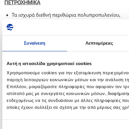
ΠΕΤΡΟΧΗΜΙΚΑ
Τα ισχυρά διεθνή περιθώρια πολυπροπυλενίου,
το ιστορικό υψηλό παραγωγής προπυλενίου στο
διυλιστήριο Ασπροπύργου και η μείωση κόστους
οδήγησαν σε αύξηση της κερδοφορίας κατά 14%,
Συναίνεση
Λεπτομέρειες
με τα EBITDA να ανέρχονται στα €19 εκατ.
ΣΥΜΜΕΤΟΧΕΣ
Αυτή η ιστοσελίδα χρησιμοποιεί cookies
Η συνεισφορά της ΔΕΠΑ και των θυγατρικών της
Χρησιμοποιούμε cookies για την εξατομίκευση περιεχομένο
εταιριών στα Καθαρά Κέρδη του Ομίλου ανήλθε
παροχή λειτουργιών κοινωνικών μέσων και την ανάλυση τη
στα €3 εκατ. (Γ’ Τρίμ. 2013: €10 εκατ.), λόγω
Επιπλέον, μοιραζόμαστε πληροφορίες που αφορούν τον τρό
ιστότοπό μας με συνεργάτες κοινωνικών μέσων, διαφήμισης
μειωμένης ζήτησης από παραγωγούς ηλεκτρικής
ενδεχομένως να τις συνδυάσουν με άλλες πληροφορίες που
ενέργειας.
οποίες έχουν συλλέξει σε σχέση με την από μέρους σας χρ
Τα EBITDA της Elpedison διαμορφώθηκαν στα
€13 εκατ. (-18% έναντι Γ’ Τριμ. 2013).
Επιλογή