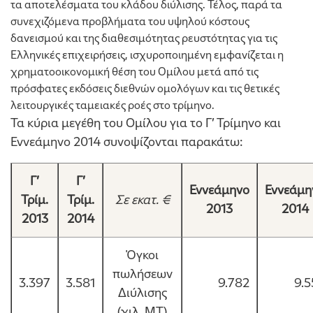
τα αποτελέσματα του κλάδου διύλισης. Τέλος, παρά τα
συνεχιζόμενα προβλήματα του υψηλού κόστους
δανεισμού και της διαθεσιμότητας ρευστότητας για τις
Ελληνικές επιχειρήσεις, ισχυροποιημένη εμφανίζεται η
χρηματοοικονομική θέση του Ομίλου μετά από τις
πρόσφατες εκδόσεις διεθνών ομολόγων και τις θετικές
λειτουργικές ταμειακές ροές στο τρίμηνο.
Τα κύρια μεγέθη του Ομίλου για το Γ’ Τρίμηνο και
Εννεάμηνο 2014 συνοψίζονται παρακάτω:
Γ’
Γ’
Εννεάμηνο
Εννεάμη
Τρίμ.
Τρίμ.
Σε εκατ. €
2013
201
4
20
13
20
1
4
Όγκοι
πωλήσεων
3.397
3.581
9.782
9.5
Διύλισης
(χιλ. ΜΤ)