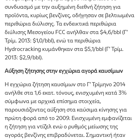
συνδυασμό με την αυξημένη διεθνή ζήτηση για
προϊόντα, κυρίως βενζίνες, οδήγησαν σε βελτιωμένα
περιθώρια διύλισης. Τα ενδεικτικά περιθώρια
διύλισης Μεσογείου FCC ανήλθαν στα $4,6/bbl (Γ’
Τρίμ. 2013: $1,0/bbl), ενώ τα περιθώρια
Ηydrocracking κυμάνθηκαν στα $5,1/bbl (Γ’ Τρίμ.
2013: $2,9/bbl).
Αύξηση ζήτησης στην εγχώρια αγορά καυσίμων
Η εγχώρια ζήτηση καυσίμων στο Γ’ Τρίμηνο 2014
ανήλθε στα 1,6 εκατ. τόνους, ενισχυμένη κατά 3%
σύμφωνα με αρχικά επίσημα στοιχεία,
παρουσιάζοντας αύξηση στα καύσιμα κίνησης για
πρώτη φορά από το 2009. Ενισχυμένη εμφανίζεται
η ζήτηση για ντίζελ ενώ ο ρυθμός μείωσης της
αγοράς βενζίνης επιβραδύνεται. Σημαντική ήταν