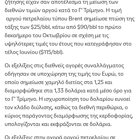
ζήτησης είχαν σαν αποτέλεσμα τη μείωση των
διεθνών τιμών αργού κατά το Γ’ Τρίμηνο. Η τιμή
αργού πετρελαίου τύπου Brent σημείωσε πτώση της
τάξης των $25/bbl, κάτω από $90/bbl το πρώτο
δεκαήμερο του Οκτωβρίου σε σχέση με τις
υψηλότερες τιμές του έτους που κατεγράφησαν στο
τέλος Ιουνίου ($115/bbl).
Οι εξελίξεις στις διεθνείς αγορές συναλλάγματος
οδήγησαν σε υποχώρηση της τιμής του Ευρώ, το
οποίο σημείωσε χαμηλό διετίας στα 1,25 και
διαμορφώθηκε στα 1,33 δολάρια κατά μέσο όρο για
το Γ’ Τρίμηνο. Η ισχυροποίηση του δολαρίου ευνοεί
τον κλάδο διύλισης, καθώς τα διεθνή περιθώρια, ο
κύριος παράγοντας διαμόρφωσης της κερδοφορίας,
υπολογίζονται και εκφράζονται σε δολάρια.
Οι εξελίξεις στην αγορά αργού πετρελαίου σε