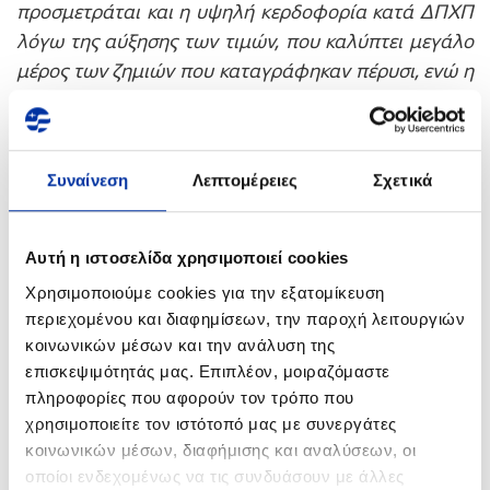
προσμετράται και η υψηλή κερδοφορία κατά ΔΠΧΠ
λόγω της αύξησης των τιμών, που καλύπτει μεγάλο
μέρος των ζημιών που καταγράφηκαν πέρυσι, ενώ η
συνεχιζόμενη μείωση του κόστους χρηματοδότησης
επιτρέπει τον σχεδιασμό ενός πιο φιλόδοξου
πλάνου ανάπτυξης.
Συναίνεση
Λεπτομέρειες
Σχετικά
Σε επίπεδο στρατηγικής, είναι πλέον επιτακτική η
αναγκαιότητα μετασχηματισμού του Ομίλου και η
Αυτή η ιστοσελίδα χρησιμοποιεί cookies
στροφή προς τη Νέα Ενέργεια με επενδύσεις που
συμπληρώνουν τις παραδοσιακές μας
Χρησιμοποιούμε cookies για την εξατομίκευση
περιεχομένου και διαφημίσεων, την παροχή λειτουργιών
δραστηριότητες. Ο Όμιλος λειτουργεί με ένα
κοινωνικών μέσων και την ανάλυση της
επιχειρηματικό μοντέλο που σχεδιάστηκε με τα
επισκεψιμότητάς μας. Επιπλέον, μοιραζόμαστε
δεδομένα της δεκαετίας του 1990 και έχει μεν
πληροφορίες που αφορούν τον τρόπο που
καταγράψει μια πετυχημένη πορεία μέχρι σήμερα,
χρησιμοποιείτε τον ιστότοπό μας με συνεργάτες
αλλά χρειάζεται να αλλάξει λαμβάνοντας υπόψη τις
κοινωνικών μέσων, διαφήμισης και αναλύσεων, οι
τρέχουσες εξελίξεις, καθώς και τις συνθήκες που
οποίοι ενδεχομένως να τις συνδυάσουν με άλλες