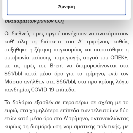
Αύξηση τιμών αργού και μεταβλητότητα
Άρνηση
περιθωρίων διύλισης. Περαιτέρω αύξηση τιμών
δικαιωμάτων ρύπων
CO
2
Οι διεθνείς τιμές αργού συνέχισαν να ανακάμπτουν
καθ’ όλη τη διάρκεια του Α’ τριμήνου, καθώς
αυξήθηκε η ζήτηση παγκοσμίως και παρατάθηκε η
συμφωνία μείωσης παραγωγής αργού του ΟΠΕΚ+,
με τις τιμές του Brent να διαμορφώνονται στα
$61/bbl κατά μέσο όρο για το τρίμηνο, ενώ τον
Μάρτιο ανήλθαν στα $66/bbl, στα προ κρίσης λόγω
πανδημίας COVID-19 επίπεδα.
Το δολάριο εξασθένισε περαιτέρω σε σχέση με το
ευρώ, στα χαμηλότερα επίπεδα των τελευταίων δύο
ετών κατά μέσο όρο στο Α’ τρίμηνο, αντανακλώντας
κυρίως τη διαμόρφωση νομισματικής πολιτικής, με