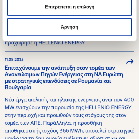
Καλωσορίζουμε ένα νέο κύμα ενέργειας! Η
Elpedison έγινε “Enerwave”
Επιτρέπεται η επιλογή
Στην παρουσίαση της Enerwave, που θα είναι πλέον η
νέα εταιρική ταυτότητα της Elpedison μετά από την
Άρνηση
εξαγορά του συνόλου του μετοχικού κεφαλαίου της,
προχώρησε η HELLENiQ ENERGY.
11.08.2025
Επιταχύνουμε την ανάπτυξη στον τομέα των
Ανανεώσιμων Πηγών Ενέργειας στη ΝΑ Ευρώπη
με στρατηγικές επενδύσεις σε Ρουμανία και
Βουλγαρία
Νέα έργα αιολικής και ηλιακής ενέργειας άνω των 400
MW ενισχύουν την παρουσία της HELLENiQ ENERGY
στην περιοχή και προωθούν τους στόχους της στον
τομέα των ΑΠΕ. Παράλληλα, η προσθήκη
αποθηκευτικής ισχύος 366 MWh, αποτελεί στρατηγικό
μοχλό για τη δημιουργία ευέλικτων, αξιόπιστων και