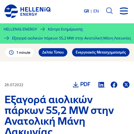
Παράκαμψη
προς
GR
EN
το
κυρίως
HELLENiQ ENERGY
Κέντρο Ενημέρωσης
περιεχόμενο
Εξαγορά αιολικών πάρκων 55,2 MW στην Ανατολική Μάνη Λακωνίας
Δελτία Τύπου
Ενεργειακός Μετασχηματισμός
1 minute
PDF
28.07.2022
Εξαγορά αιολικών
πάρκων 55,2 MW στην
Ανατολική Μάνη
Λακωνίας