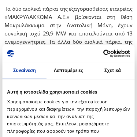
Τα δύο αιολικά πάρκα της εξαγορασθείσας εταιρείας
«ΜΑΚΡΥΛΑΚΚΩΜΑ Α.Ε.» βρίσκονται στη θέση
Μακρυλάκκωμα στην Ανατολική Μάνη, έχουν
συνολική ισχύ 29,9 MW και αποτελούνται από 13
ανεμογεννήτριες. Τα άλλα δύο αιολικά πάρκα, της
εταιρείας «ΣΑΓΙΑΣ Α.Ε.», βρίσκονται εγκατεστημένα
στη θέση Προφήτης Ηλίας στην Ανατολική Μάνη,
έχουν συνολική ισχύ 25,3 MW και αποτελούνται από
Συναίνεση
Λεπτομέρειες
Σχετικά
11 ανεμογεννήτριες. Υπολογίζεται ότι τα τέσσερα
πάρκα μπορούν να καλύψουν, με καθαρή ενέργεια,
τις ετήσιες ενεργειακές ανάγκες για περίπου 40.000
Αυτή η ιστοσελίδα χρησιμοποιεί cookies
νοικοκυριά ή 8.000 μικρομεσαίες επιχειρήσεις.
Χρησιμοποιούμε cookies για την εξατομίκευση
περιεχομένου και διαφημίσεων, την παροχή λειτουργιών
Η PricewaterhouseCoopers Business Solutions S.A.
κοινωνικών μέσων και την ανάλυση της
(PwC) ενήργησε ως χρηματοοικονομικός σύμβουλος
επισκεψιμότητάς μας. Επιπλέον, μοιραζόμαστε
της ΕΛΠΕ ΑΝΑΝΕΩΣΙΜΕΣ Α.Ε., ενώ η δικηγορική
πληροφορίες που αφορούν τον τρόπο που