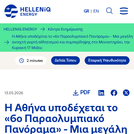
Παράκαμψη
προς
GR
EN
το
κυρίως
HELLENiQ ENERGY
Κέντρο Ενημέρωσης
περιεχόμενο
Η Αθήνα υποδέχεται το «6ο Παραολυμπιακό Πανόραμα» - Μια μεγάλη
ανοιχτή γιορτή αθλητισμού και συμπερίληψης στο Μοναστηράκι, την
Κυριακή 17 Μαΐου
Δελτία Τύπου
Εταιρική Υπευθυνότητα
2 minutes
PDF
13.05.2026
Η Αθήνα υποδέχεται το
«6ο Παραολυμπιακό
Πανόραμα» - Μια μεγάλη