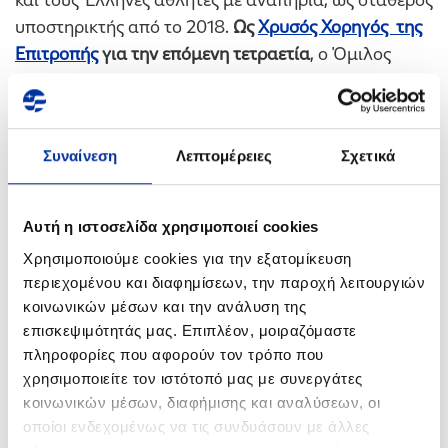
υποστηρικτής από το 2018.
Ως
Χρυσός Χορηγός της
Επιτροπής
για την επόμενη τετραετία
, ο Όμιλος
στοχεύει μέσα από δράσεις και ενημερωτικές
καμπάνιες να ενισχύσει την ανάπτυξη και τη
διάδοση του Παραολυμπιακού κινήματος στην
Συναίνεση
Λεπτομέρειες
Σχετικά
Ελλάδα.
Την
Κυριακή 17 Μαΐου
, το Μοναστηράκι γίνεται
Αυτή η ιστοσελίδα χρησιμοποιεί cookies
σημείο συνάντησης για όλους όσοι θέλουν να
γνωρίσουν από κοντά τον Παραολυμπιακό
Χρησιμοποιούμε cookies για την εξατομίκευση
περιεχομένου και διαφημίσεων, την παροχή λειτουργιών
αθλητισμό και να συμμετάσχουν σε μια
μεγάλη
κοινωνικών μέσων και την ανάλυση της
γιορτή δύναμης, αισιοδοξίας και υπέρβασης
.
επισκεψιμότητάς μας. Επιπλέον, μοιραζόμαστε
πληροφορίες που αφορούν τον τρόπο που
χρησιμοποιείτε τον ιστότοπό μας με συνεργάτες
κοινωνικών μέσων, διαφήμισης και αναλύσεων, οι
οποίοι ενδεχομένως να τις συνδυάσουν με άλλες