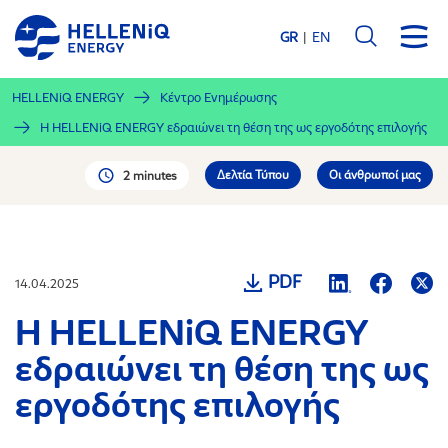
Παράκαμψη
προς
GR
EN
το
κυρίως
HELLENiQ ENERGY
Κέντρο Ενημέρωσης
περιεχόμενο
Η HELLENiQ ENERGY εδραιώνει τη θέση της ως εργοδότης επιλογής
Δελτία Τύπου
Οι άνθρωποί μας
2 minutes
PDF
14.04.2025
Η HELLENiQ ENERGY
εδραιώνει τη θέση της ως
εργοδότης επιλογής