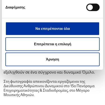
προγραμματίζει αντίστοιχη παρουσία στο
Διαφήμισης
Πανεπιστήμιο Πειραιώς (11 Απριλίου)
. Ανάλογες
δράσεις θα συνεχιστούν καθ’ όλη τη διάρκεια του
έτους και με άλλα κορυφαία Πανεπιστήμια της
Να επιτρέπονται όλα
Ελλάδας και του εξωτερικού.
Στόχος της Εταιρείας είναι να παρουσιάσει σε
Επιτρέπεται η επιλογή
φοιτητές και νέους επαγγελματίες τις σύγχρονες
προκλήσεις και ευκαιρίες του κλάδου της ενέργειας,
προσελκύοντας ταλέντα με τεχνολογική κατάρτιση,
Άρνηση
όραμα για τη βιώσιμη ανάπτυξη και θέληση να
εξελιχθούν σε ένα σύγχρονο και δυναμικό Όμιλο.
Στη φωτογραφία απεικονίζονται εργαζόμενοι της
Διεύθυνσης Ανθρώπινου Δυναμικού στο 15ο Πανόραμα
Επιχειρηματικότητας & Σταδιοδρομίας, στο Μέγαρο
Μουσικής Αθηνών.