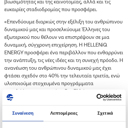
βιωσιμότητας και της καινοτομίας, αλλά και τις
ευκαιρίες σταδιοδρομίας που προσφέρει.
«Επενδύουμε διαρκώς στην εξέλιξη του ανθρώπινου
δυναμικού μας και προσελκύουμε Έλληνες του
εξωτερικού που θέλουν να επιστρέψουν σε μια
δυναμική, σύγχρονη επιχείρηση. Η HELLENiQ
ENERGY προσφέρει ένα περιβάλλον που ενθαρρύνει
την ανάπτυξη, τις νέες ιδέες και τη συνεχή πρόοδο. Η
ανανέωση του ανθρώπινου δυναμικού μας έχει
φτάσει σχεδόν στο 40% την τελευταία τριετία, ενώ
υλοποιούμε στοχευμένα προγράμματα
προσλήψεων και επανένταξης Ελλήνων του
εξωτερικού σε καίριες θέσεις ευθύνης», σημείωσε ο
Αλέξανδρος Τζαδήμας
,
Γενικός Διευθυντής
Συναίνεση
Λεπτομέρειες
Σχετικά
Ανθρώπινου Δυναμικού & Διοικητικών Υπηρεσιών
.
Εξίσου θετικά αποτιμάται η παρουσία της HELLENiQ