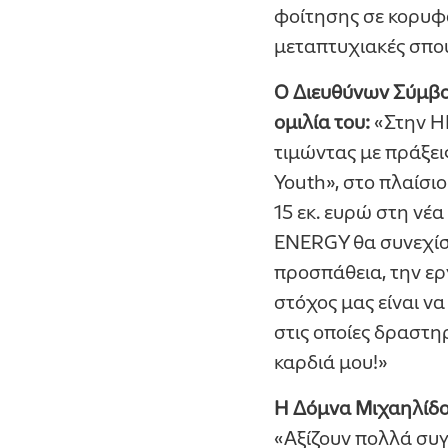
φοίτησης σε κορυφα
μεταπτυχιακές σπο
Ο Διευθύνων Σύμβο
ομιλία του:
«Στην H
τιμώντας με πράξει
Youth», στο πλαίσιο
15 εκ. ευρώ στη νέ
ENERGY θα συνεχίσ
προσπάθεια, την ερ
στόχος μας είναι να
στις οποίες δραστη
καρδιά μου!»
Η Δόμνα Μιχαηλίδο
«Αξίζουν πολλά συγ