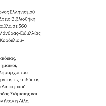
ζονος Ελληνισμού
άρειο Βιβλιοθήκη
παθλα σε 360
 Μάνδρας-Ειδυλλίας
 Κορδελιού-
αιδείας,
ημαϊκοί,
 Δήμαρχοι του
οντας τις επιδόσεις
 Διοικητικού
έας Σιάμισιης και
ν ήταν η Λίλα