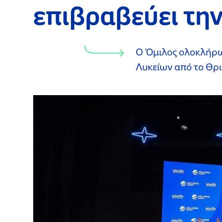
επιβραβεύει την
Ο Όμιλος ολοκλήρω
Λυκείων από το Θρι