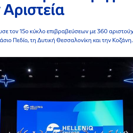
 Αριστεία
σε τον 15ο κύκλο επιβραβεύσεων με 360 αριστού
άσιο Πεδίο, τη Δυτική Θεσσαλονίκη και την Κοζάνη.