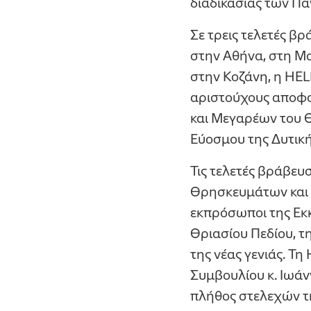
διαδικασίας των Π
Σε τρεις τελετές 
στην Αθήνα, στη Μ
στην Κοζάνη, η HEL
αριστούχους αποφο
και Μεγαρέων του 
Εύοσμου της Δυτική
Τις τελετές βράβευ
Θρησκευμάτων και Α
εκπρόσωποι της Εκκ
Θριασίου Πεδίου, τη
της νέας γενιάς. 
Συμβουλίου κ. Ιωάν
πλήθος στελεχών τη