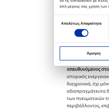
να τις συνδυάσουν με άλλες
μεταπτυχιακά προγ
από μέρους σας χρήση των 
HELLENiQ ENERGY, ό
Επιστημών του Περ
Επιλογή
Απολύτως Απαραίτητα
συγκατάθεσης
Προγράμματος Υποτ
Με το Πρόγραμμα Ε
να βρίσκεται στο π
κυνηγά τα όνειρά τη
Άρνηση
Ο Πρόεδρος του Δι
απευθυνόμενος στο
ιστορικός ενεργεια
διαχρονικά, όχι μόν
αδιαπραγμάτευτα δί
των πνευματικών τ
περιβάλλοντος, επι