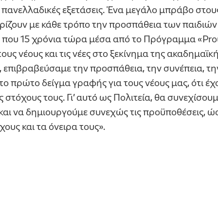
ς πανελλαδικές εξετάσεις. Ένα μεγάλο μπράβο στους
ηρίζουν με κάθε τρόπο την προσπάθεια των παιδιών
που 15 χρόνια τώρα μέσα από το Πρόγραμμα «Prou
ους νέους και τις νέες στο ξεκίνημα της ακαδημαϊκ
, επιβραβεύσαμε την προσπάθεια, την συνέπεια, την
 το πρώτο δείγμα γραφής για τους νέους μας, ότι έ
 στόχους τους. Γι’ αυτό ως Πολιτεία, θα συνεχίσου
αι να δημιουργούμε συνεχώς τις προϋποθέσεις, ώσ
ους και τα όνειρα τους».