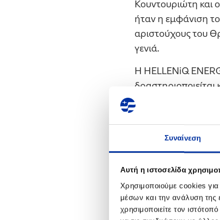
Κουντουριώτη και 
ήταν η εμφάνιση τ
αριστούχους του Θρ
γενιά.
Η HELLENiQ ENERGY 
δραστηριοποιείται κ
αλληλεγγύης και βι
βραβεύσει συνολικά
Επαγγελματικά Λύκε
Συναίνεση
χρονιάς και οι οποί
Επιπρόσθετα, μέσα
Αυτή η ιστοσελίδα χρησιμοπ
«Proud of Youth», 
Χρησιμοποιούμε cookies για
Πανεπιστημίου, οι 
μέσων και την ανάλυση της
χρησιμοποιείτε τον ιστότοπ
διακεκριμένα Πανεπ