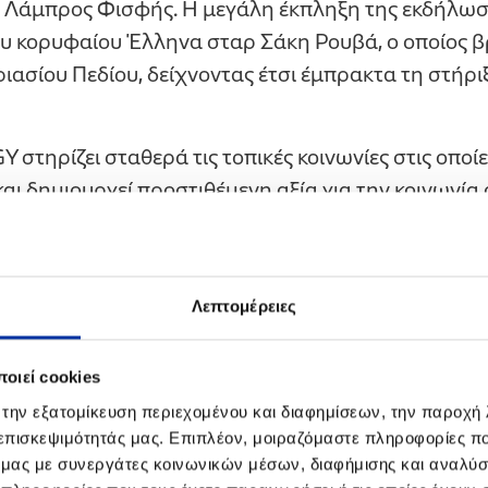
ο Λάμπρος Φισφής. Η μεγάλη έκπληξη της εκδήλω
ου κορυφαίου Έλληνα σταρ Σάκη Ρουβά, ο οποίος 
ιασίου Πεδίου, δείχνοντας έτσι έμπρακτα τη στήρι
στηρίζει σταθερά τις τοπικές κοινωνίες στις οποίε
αι δημιουργεί προστιθέμενη αξία για την κοινωνία 
ωσιμότητας. Με το βλέμμα στραμμένο στη νέα γενιά
 περισσότερους από 4.300 απόφοιτους από 34 Γενι
ια, στους οποίους προστίθενται ακόμα οι 360 αρισ
Λεπτομέρειες
οι θα συνεχίσουν τις σπουδές τους στην Τριτοβάθμι
 στο καλοκαίρι, η HELLENiQ ENERGY στο πλαίσιο 
οιεί cookies
απένειμε 22 υποτροφίες σε αριστούχους τελειόφοιτο
 την εξατομίκευση περιεχομένου και διαφημίσεων, την παροχή
οποίοι επιθυμούν να συνεχίσουν τις μεταπτυχιακές 
 επισκεψιμότητάς μας. Επιπλέον, μοιραζόμαστε πληροφορίες π
ό μας με συνεργάτες κοινωνικών μέσων, διαφήμισης και αναλύσ
ιστήμια των Ηνωμένων Πολιτειών, της Ευρώπης κα