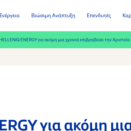
Ενέργεια
Βιώσιμη Ανάπτυξη
Επενδυτές
Καρ
HELLENiQ ENERGY για ακόμη μια χρονιά επιβραβεύει την Αριστεία
RGY για ακόμη μια