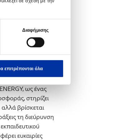
υλλέξει σε σχέση με την
ιότητα της
 και Διοίκησης,
την έναρξη του
Διαφήμισης
οτροφίες.
ENERGY δεσμεύεται
α συνεχίσει να
α επιτρέπονται όλα
νης Παπαθανασίου,
ENERGY, ως ένας
οσφοράς, στηρίζει
, αλλά βρίσκεται
ράξεις τη διεύρυνση
εκπαιδευτικού
φέρει ευκαιρίες