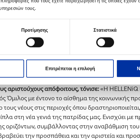
 πληροφορίες που τους έχετε παραχωρήσει ή τις οποίες έχουν σ
ράμματα αφορούν τομείς συναφείς με τη δραστηρ
υπηρεσιών τους.
πως οι τομείς Μηχανικής και Ενέργειας, Οικονομίας
ιβάλλοντος και Ψηφιακού Μετασχηματισμού. Από 
Προτίμησης
Στατιστικά
ροφιών έως σήμερα, έχουν δοθεί συνολικά 292 υπ
ταιρικής Ευθύνης «Proud of Youth», η HELLENiQ 
λευρό της νέας γενιάς προσφέροντας ενέργεια για ν
ς και να κατακτά τους στόχους της.
Επιτρέπεται η επιλογή
Ν
οικητικού Συμβουλίου της HELLENiQ ENERGY Ιωάν
υς αριστούχους απόφοιτους, τόνισε:
«Η HELLENiQ 
κός Όμιλος με έντονο το αίσθημα της κοινωνικής πρ
ο τους νέους στις περιοχές όπου δραστηριοποιείται
πλα στη νέα γενιά της πατρίδας μας. Ενισχύει με π
ης οριζόντων, συμβάλλοντας στην αναβάθμιση του 
βραβεύει την προσπάθεια και την αριστεία και προσ