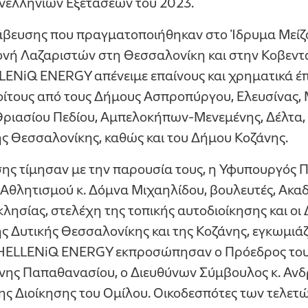
ανελληνίων Εξετάσεων του 2023.
βράβευσης που πραγματοποιήθηκαν στο Ίδρυμα Μεί
ονή Λαζαριστών στη Θεσσαλονίκη και στην Κοβεντ
LENiQ ENERGY απένειμε επαίνους και χρηματικά έ
ίτους από τους Δήμους Ασπροπύργου, Ελευσίνας,
Θριασίου Πεδίου, Αμπελοκήπων-Μενεμένης, Δέλτα,
ς Θεσσαλονίκης, καθώς και του Δήμου Κοζάνης.
σης τίμησαν με την παρουσία τους, η Υφυπουργός Π
θλητισμού κ. Δόμνα Μιχαηλίδου, βουλευτές, Ακαδ
λησίας, στελέχη της τοπικής αυτοδιοίκησης και οι
ς Δυτικής Θεσσαλονίκης και της Κοζάνης, εγκωμιάζ
Τη HELLENiQ ENERGY εκπροσώπησαν ο Πρόεδρος του
νης Παπαθανασίου, ο Διευθύνων Σύμβουλος κ. Ανδρ
ς Διοίκησης του Ομίλου. Οικοδεσπότες των τελετώ