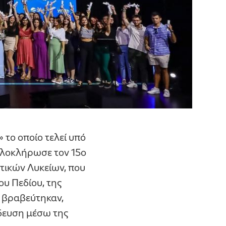
το οποίο τελεί υπό
ολοκλήρωσε τον 15ο
τικών Λυκείων, που
ου Πεδίου, της
υ βραβεύτηκαν,
δευση μέσω της