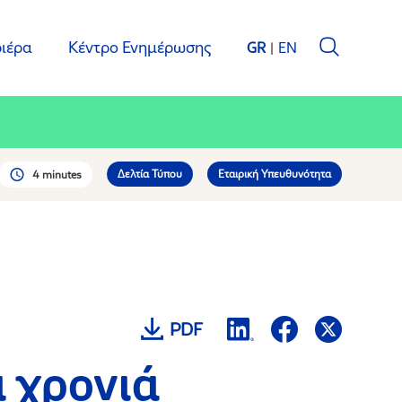
ιέρα
Κέντρο Ενημέρωσης
GR
EN
Δελτία Τύπου
Εταιρική Υπευθυνότητα
4 minutes
PDF
 χρονιά