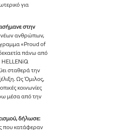
ωτερικό για
πισήμανε στην
ν νέων ανθρώπων,
όγραμμα «Proud of
 δεκαετία πάνω από
 Η HELLENiQ
ύει σταθερά την
έλιξη. Ως Όμιλος,
τοπικές κοινωνίες
ρω μέσα από την
τισμού, δήλωσε:
ες που κατάφεραν