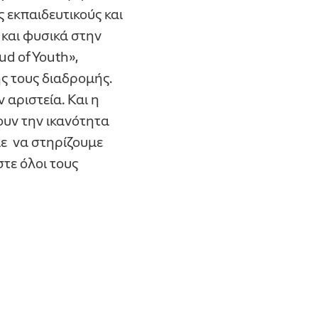
 εκπαιδευτικούς και
 και φυσικά στην
d of Youth»,
ής τους διαδρομής.
 αριστεία. Και η
χουν την ικανότητα
με να στηρίζουμε
τε όλοι τους