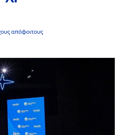
χους απόφοιτους