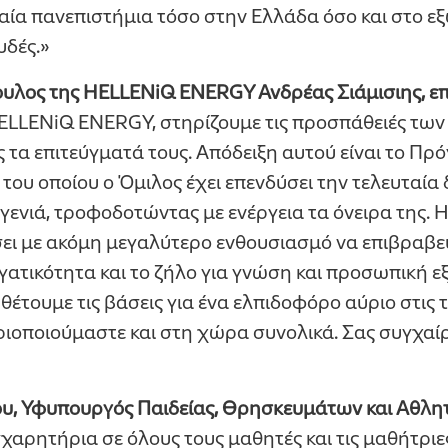
ία πανεπιστήμια τόσο στην Ελλάδα όσο και στο εξ
υδές.»
υλος της HELLENiQ ENERGY Ανδρέας Σιάμισιης, ε
ELLENiQ ENERGY, στηρίζουμε τις προσπάθειές τω
ς τα επιτεύγματά τους. Απόδειξη αυτού είναι το Πρ
 του οποίου ο Όμιλος έχει επενδύσει την τελευταία
α γενιά, τροφοδοτώντας με ενέργεια τα όνειρα της.
ει με ακόμη μεγαλύτερο ενθουσιασμό να επιβραβε
γατικότητα και το ζήλο για γνώση και προσωπική εξ
 θέτουμε τις βάσεις για ένα ελπιδοφόρο αύριο στις 
ριοποιούμαστε και στη χώρα συνολικά. Σας συγχαί
υ, Υφυπουργός Παιδείας, Θρησκευμάτων και Αθλη
χαρητήρια σε όλους τους μαθητές και τις μαθήτρι