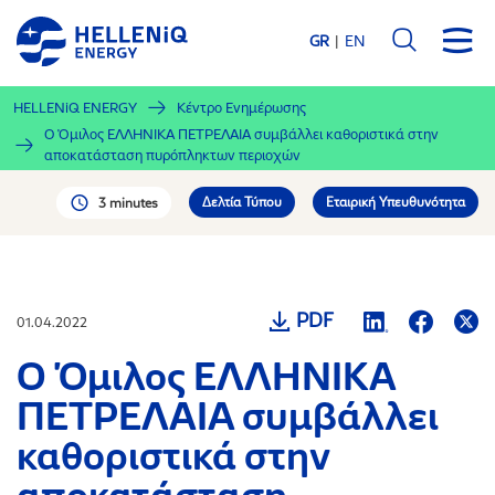
Παράκαμψη
προς
GR
EN
το
κυρίως
HELLENiQ ENERGY
Κέντρο Ενημέρωσης
περιεχόμενο
Ο Όμιλος ΕΛΛΗΝΙΚΑ ΠΕΤΡΕΛΑΙΑ συμβάλλει καθοριστικά στην
αποκατάσταση πυρόπληκτων περιοχών
Δελτία Τύπου
Εταιρική Υπευθυνότητα
3 minutes
PDF
01.04.2022
Ο Όμιλος ΕΛΛΗΝΙΚΑ
ΠΕΤΡΕΛΑΙΑ συμβάλλει
καθοριστικά στην