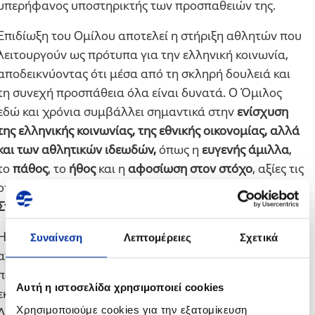
υπερήφανος υποστηρικτής των προσπαθειών της.
Επιδίωξη του Ομίλου αποτελεί η στήριξη αθλητών που
λειτουργούν ως πρότυπα για την ελληνική κοινωνία,
αποδεικνύοντας ότι μέσα από τη σκληρή δουλειά και
τη συνεχή προσπάθεια όλα είναι δυνατά. Ο Όμιλος
εδώ και χρόνια συμβάλλει σημαντικά στην
ενίσχυση
της ελληνικής κοινωνίας, της εθνικής οικονομίας, αλλά
και των αθλητικών ιδεωδών,
όπως η
ευγενής άμιλλα
,
το
πάθος
, το
ήθος
και η
αφοσίωση στον στόχο
, αξίες τις
οποίες πρεσβεύει με τον καλύτερο τρόπο η
Κατερίνα
Στεφανίδη
.
Η αθλήτρια, εκμεταλλευόμενη ένα σύντομο διάλειμμα
Συναίνεση
Λεπτομέρειες
Σχετικά
από τις αγωνιστικές της υποχρεώσεις και την
παραμονή της στην Αθήνα, έδωσε το παρών σε ειδική
Αυτή η ιστοσελίδα χρησιμοποιεί cookies
εκδήλωση που πραγματοποίησε ο Όμιλος την
Χρησιμοποιούμε cookies για την εξατομίκευση
Δευτέρα, 18 Μαρτίου 2019, στα κεντρικά του γραφεία