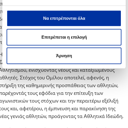
επισκέφθηκε κεντρικό πρατήριο της
ΕΚΟ
-θυγατρικής
εταιρείας του Ομίλου- στην Κηφισιά, όπου παρέλαβε
Να επιτρέπονται όλα
δωροκάρτα της εταιρείας και πραγματοποίησε
ανεφοδιασμούς με καύσιμα κίνησης σε οχήματα
τυχερών οδηγών που επισκέφτηκαν το εν λόγω
Επιτρέπεται η επιλογή
πρατήριο.
Η συνεργασία αυτή αναδεικνύει την αρωγή του Ομίλου
Άρνηση
ΕΛΛΗΝΙΚΑ ΠΕΤΡΕΛΑΙΑ
στην ανάπτυξη του ελληνικού
Αθλητισμού, ενισχύοντας νέους και καταξιωμένους
αθλητές. Στόχος του Ομίλου αποτελεί, αφενός, η
στήριξη της καθημερινής προσπάθειας των αθλητών,
παρέχοντάς τους εφόδια για την επίτευξη των
αγωνιστικών τους στόχων και την περαιτέρω εξέλιξή
τους και, αφετέρου, η έμπνευση και παρακίνηση της
νέας γενιάς αθλητών, προάγοντας τα Αθλητικά Ιδεώδη.