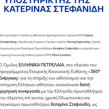
ΥΠΟΣΤΗΡΙΚΤΗΣ ΤΗΣ
ΚΑΤΕΡΙΝΑΣ ΣΤΕΦΑΝΙΔΗ
(Aπό αριστερά) ο Υπεύθυνος Αθλητικών Δραστηριοτήτων Ομίλου ΕΛΠΕ
Γιώργος
Καλαφατάκης
, ο Διευθυντής Εταιρικών Σχέσεων Ομίλου
Γιάννης Κορωναίος
, η Χρυσή
Ολυμπιονίκης και Παγκόσμια Πρωταθλήτρια
Κατερίνα Στεφανίδη
και η Διευθύντρια
Εταιρικής Κοινωνικής Ευθύνης Ομίλου ΕΛΠΕ
Ράνια Σουλάκη
.
Ο Όμιλος
ΕΛΛΗΝΙΚΑ ΠΕΤΡΕΛΑΙΑ
, στο πλαίσιο του
προγράμματος Εταιρικής Κοινωνικής Ευθύνης «
360°
Ενέργειες
» για τη στήριξη του αθλητισμού και την
ενίσχυση Ελλήνων αθλητών, ανακοίνωσε
διετή
χορηγική συνεργασία
με την Ελληνίδα πρωταθλήτρια
του άλματος επί κοντώ, χρυσή Ολυμπιονίκη και
παγκόσμια πρωταθλήτρια
Κατερίνα Στεφανίδη
, ως