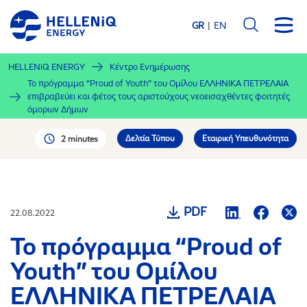
Παράκαμψη
προς
GR
EN
το
κυρίως
HELLENiQ ENERGY
Κέντρο Ενημέρωσης
περιεχόμενο
Το πρόγραμμα “Proud of Youth” του Ομίλου ΕΛΛΗΝΙΚΑ ΠΕΤΡΕΛΑΙΑ
επιβραβεύει και φέτος τους αριστούχους νεοεισαχθέντες φοιτητές
όμορων Δήμων
Δελτία Τύπου
Εταιρική Υπευθυνότητα
2 minutes
PDF
22.08.2022
Το πρόγραμμα “Proud of
Youth” του Ομίλου
ΕΛΛΗΝΙΚΑ ΠΕΤΡΕΛΑΙΑ