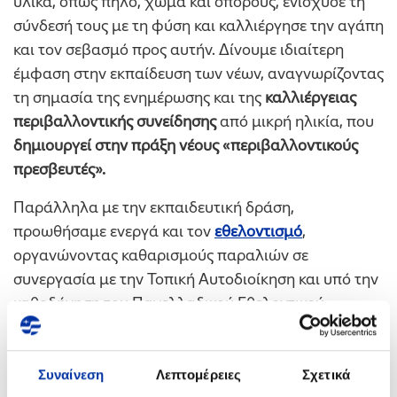
υλικά, όπως πηλό, χώμα και σπόρους, ενίσχυσε τη
σύνδεσή τους με τη φύση και καλλιέργησε την αγάπη
και τον σεβασμό προς αυτήν. Δίνουμε ιδιαίτερη
έμφαση στην εκπαίδευση των νέων, αναγνωρίζοντας
τη σημασία της ενημέρωσης και της
καλλιέργειας
περιβαλλοντικής συνείδησης
από μικρή ηλικία, που
δημιουργεί στην πράξη νέους «περιβαλλοντικούς
πρεσβευτές».
Παράλληλα με την εκπαιδευτική δράση,
προωθήσαμε ενεργά και τον
εθελοντισμό
,
οργανώνοντας καθαρισμούς παραλιών σε
συνεργασία με την Τοπική Αυτοδιοίκηση και υπό την
καθοδήγηση του Πανελλαδικού Εθελοντικού
Κινήματος “Save Your Hood”. Οι δράσεις
πραγματοποιήθηκαν στην παραλία του
Ασπροπύργου στην Δυτική Αττική και στο Καλοχώρι
Συναίνεση
Λεπτομέρειες
Σχετικά