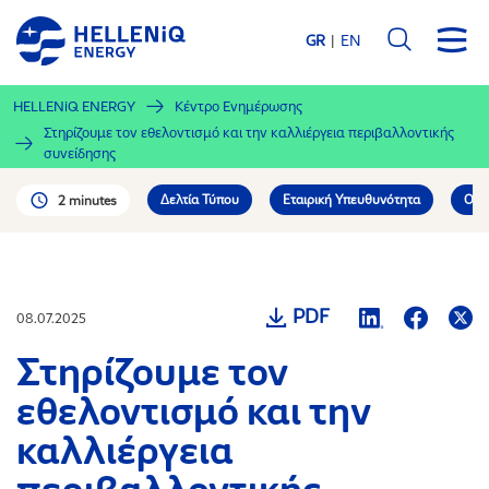
Παράκαμψη
προς
GR
EN
το
κυρίως
HELLENiQ ENERGY
Κέντρο Ενημέρωσης
περιεχόμενο
Στηρίζουμε τον εθελοντισμό και την καλλιέργεια περιβαλλοντικής
συνείδησης
Δελτία Τύπου
Εταιρική Υπευθυνότητα
Οι 
2 minutes
PDF
08.07.2025
Στηρίζουμε τον
εθελοντισμό και την
καλλιέργεια