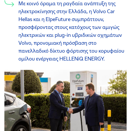
Με κοινό όραμα τη ραγδαία ανάπτυξη της
ηλεκτροκίνησης στην Ελλάδα, η Volvo Car
Hellas και η ElpeFuture συμπράττουν,
προσφέροντας στους κατόχους των αμιγώς
ηλεκτρικών και plug-in υβριδικών οχημάτων
Volvo, προνομιακή πρόσβαση στο
πανελλαδικό δίκτυο φόρτισης του κορυφαίου
ομίλου ενέργειας HELLENiQ ENERGY.