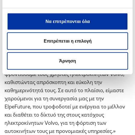
«Το πλάνο της Volvo για το πέρασμα στην
ηλεκτροκίνηση υλοποιείται επακριβώς»,
δηλώνει ο
Να επιτρέπονται όλα
Νίκος Γιαννουσάς, Πρόεδρος και Διευθύνων
Σύμβουλος της Volvo Car Hellas
. «Νιώθουμε
περηφάνια που οι πελάτες μας στην Ελλάδα
Επιτρέπεται η επιλογή
αγκαλιάζουν με εμπιστοσύνη τα προϊόντα και τις
υπηρεσίες μας. Συγχρόνως, ως Volvo Car Hellas
Άρνηση
συναισθανόμαστε την ευθύνη που έχουμε να
φροντίσουμε τους χρήστες ηλεκτροκίνητων Volvo,
καθιστώντας απρόσκοπτη και εύκολη την
καθημερινότητά τους. Σε αυτό το πλαίσιο, είμαστε
χαρούμενοι για τη συνεργασία μας με την
ElpeFuture, που τροφοδοτεί με ενέργεια το μέλλον
και διαθέτει το δίκτυό της στους κατόχους
ηλεκτροκίνητων Volvo, για τη φόρτιση των
αυτοκινήτων τους με προνομιακές υπηρεσίες.»