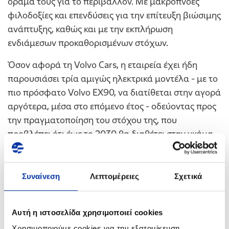
όραμά τους για το περιβάλλον. Με μακρόπνοες
φιλοδοξίες και επενδύσεις για την επίτευξη βιώσιμης
ανάπτυξης, καθώς και με την εκπλήρωση
ενδιάμεσων προκαθορισμένων στόχων.
Όσον αφορά τη Volvo Cars, η εταιρεία έχει ήδη
παρουσιάσει τρία αμιγώς ηλεκτρικά μοντέλα - με το
πιο πρόσφατο Volvo EX90, να διατίθεται στην αγορά
αργότερα, μέσα στο επόμενο έτος - οδεύοντας προς
την πραγματοποίηση του στόχου της, που
προβλέπει ότι έως το 2030 θα διαθέτει στην γκάμα
της μόνο αμιγώς ηλεκτρικά αυτοκίνητα. Μία
δεκαετία αργότερα, το 2040, η Volvo Cars φιλοδοξεί
να έχει μετατραπεί σε μία κλιματικά ουδέτερη
Συναίνεση
Λεπτομέρειες
Σχετικά
εταιρεία, με κυκλική λειτουργία.
Αυτή η ιστοσελίδα χρησιμοποιεί cookies
Από την πλευρά της, η HELLENiQ ENERGY, από τους
Χρησιμοποιούμε cookies για την εξατομίκευση