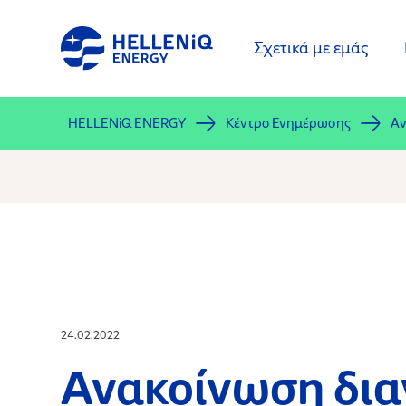
Παράκαμψη
προς
Σχετικά με εμάς
το
κυρίως
περιεχόμενο
HELLENiQ ENERGY
Κέντρο Ενημέρωσης
Αν
24.02.2022
Ανακοίνωση δια