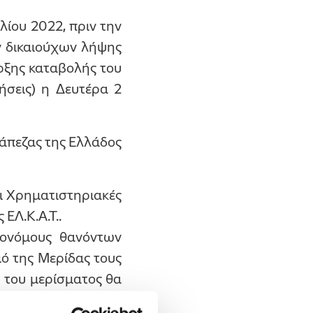
ίου 2022, πριν την
ν δικαιούχων λήψης
αρξης καταβολής του
ήσεις) η Δευτέρα 2
άπεζας της Ελλάδος
ι Χρηματιστηριακές
ΕΛ.Κ.Α.Τ..
ρονόμους θανόντων
μό της Μερίδας τους
ς του μερίσματος θα
ρονόμων, μέσω του