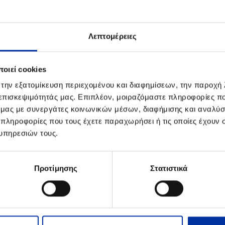
μάτων της πληρώτριας Τράπεζας.
ρίσματος, θα είναι δυνατή για χρονικό διάστημα 
Λεπτομέρειες
ιατάξεις, ενώ μετά την παρέλευση της πενταετί
περιέρχονται οριστικά στο Ελληνικό Δημόσιο.
οιεί cookies
πληροφορίες, οι κ.κ. μέτοχοι μπορούν να απευ
 την εξατομίκευση περιεχομένου και διαφημίσεων, την παροχή
χων και Εταιρικών Ανακοινώσεων της Εταιρείας τι
 επισκεψιμότητάς μας. Επιπλέον, μοιραζόμαστε πληροφορίες π
ό μας με συνεργάτες κοινωνικών μέσων, διαφήμισης και αναλύσ
-6302979, 210-6302980, υπεύθυνη κα. Γεωργία Καλλ
 πληροφορίες που τους έχετε παραχωρήσει ή τις οποίες έχουν σ
υπηρεσιών τους.
Προτίμησης
Στατιστικά