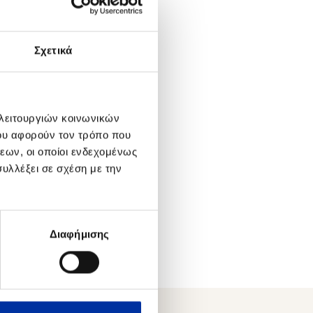
πέντε ετών σύμφωνα
Σχετικά
ας τα σχετικά ποσά
θύνονται στο Τμήμα
 λειτουργιών κοινωνικών
ς εργάσιμες ημέρες
ου αφορούν τον τρόπο που
εων, οι οποίοι ενδεχομένως
ίτση).
υλλέξει σε σχέση με την
Διαφήμισης