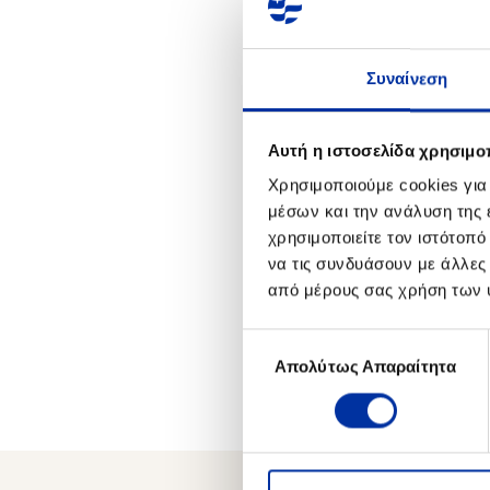
δικτύου καταστη
Η είσπραξη του με
Συναίνεση
με τις σχετικές δ
παραγράφονται και 
Αυτή η ιστοσελίδα χρησιμοπ
Για περισσότερες 
Χρησιμοποιούμε cookies για
Εξυπηρέτησης Μετό
μέσων και την ανάλυση της
χρησιμοποιείτε τον ιστότοπ
και ώρες (τηλ. 210
να τις συνδυάσουν με άλλες
από μέρους σας χρήση των 
Επιλογή
Απολύτως Απαραίτητα
συγκατάθεσης