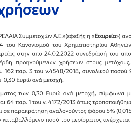
χρήσεων
ΛΑΙΑ Συμμετοχών Α.Ε.»(εφεξής η «
Εταιρεία
») αν
.4 του Κανονισμού του Χρηματιστηρίου Αθηνών, 
ιρείας στην από 24.02.2022 συνεδρίασή του απ
κέρδη προηγούμενων χρήσεων στους μετόχους
υ 162 παρ. 3 του ν.4548/2018, συνολικού ποσού 
σε 0,30 Ευρώ ανά μετοχή.
σματος των 0,30 Ευρώ ανά μετοχή, σύμφωνα με 
αι 64 παρ. 1 του ν. 4172/2013 όπως τροποποιήθηκ
ται σε παρακράτηση αναλογούντος φόρου 5% (0,01
 καταβαλλόμενο ποσό του μερίσματος ανέρχεται