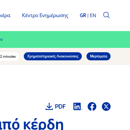
ιέρα
Κέντρο Ενημέρωσης
GR
EN
ων
Χρηματιστηριακές Ανακοινώσεις
Μερίσματα
2 minutes
PDF
από κέρδη