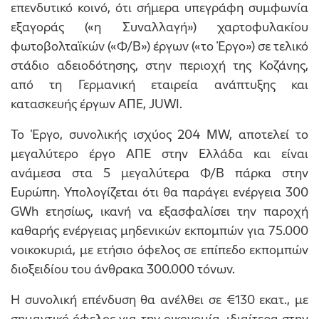
επενδυτικό κοινό, ότι σήμερα υπεγράφη συμφωνία
εξαγοράς («η Συναλλαγή») χαρτοφυλακίου
φωτοβολταϊκών («Φ/Β») έργων («το Έργο») σε τελικό
στάδιο αδειοδότησης, στην περιοχή της Κοζάνης,
από τη Γερμανική εταιρεία ανάπτυξης και
κατασκευής έργων ΑΠΕ, JUWI.
Το Έργο, συνολικής ισχύος 204 MW, αποτελεί το
μεγαλύτερο έργο ΑΠΕ στην Ελλάδα και είναι
ανάμεσα στα 5 μεγαλύτερα Φ/Β πάρκα στην
Ευρώπη. Υπολογίζεται ότι θα παράγει ενέργεια 300
GWh ετησίως, ικανή να εξασφαλίσει την παροχή
καθαρής ενέργειας μηδενικών εκπομπών για 75.000
νοικοκυριά, με ετήσιο όφελος σε επίπεδο εκπομπών
διοξειδίου του άνθρακα 300.000 τόνων.
Η συνολική επένδυση θα ανέλθει σε €130 εκατ., με
σημαντικό όφελος για την οικονομία, ιδιαίτερα στην