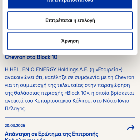
Σχετικό Περιεχόμενο
Επιτρέπεται η επιλογή
Άρνηση
16.06.2026
Επέκταση στρατηγικής συνεργασίας με τη
Chevron στο Block 10
Η HELLENiQ ENERGY Holdings A.E. (η «Εταιρεία»)
ανακοινώνει ότι, κατέληξε σε συμφωνία με τη Chevron
για τη συμμετοχή της τελευταίας στην παραχώρηση
της θαλάσσιας περιοχής «Block 10», η οποία βρίσκεται
ανοικτά του Κυπαρισσιακού Κόλπου, στο Νότιο Ιόνιο
Πέλαγος.
20.03.2026
Απάντηση σε Ερώτημα της Επιτροπής