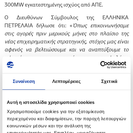
300MW εγκατεστημένης ισχύος από ΑΠΕ.
Ο Διευθύνων Σύμβουλος της ΕΛΛΗΝΙΚΑ
ΠΕΤΡΕΛΑΙΑ δήλωσε ότι: «
Όπως επικοινωνήσαμε
στις αγορές πριν μερικούς μήνες στο πλαίσιο της
νέας επιχειρηματικής στρατηγικής, στόχος μας είναι
αφενός να βελτιώσουμε και να αναπτύξουμε το
υφιστάμενο επιχειρηματικό μας χαρτοφυλάκιο
αλλά και ταυτόχρονα
να κτίσουμε και την ΕΛΠΕ των
επόμενων δεκαετιών
με ενεργή συμμετοχή στη
μετάβαση σε πιο καθαρές μορφές ενέργειας.
Συναίνεση
Λεπτομέρειες
Σχετικά
Έχουμε θέσει σαν στόχο τη βελτίωση του
ανθρακικού μας αποτυπώματος κατά
50% μέχρι το
Αυτή η ιστοσελίδα χρησιμοποιεί cookies
2030
και για να το πετύχουμε χρειάζεται, πέρα από
Χρησιμοποιούμε cookies για την εξατομίκευση
ανακοινώσεις, μεθοδική και στοχευμένη προσέγγιση
περιεχομένου και διαφημίσεων, την παροχή λειτουργιών
σε όλες τις δραστηριότητες μας. Με την επένδυση
κοινωνικών μέσων και την ανάλυση της
αυτή, επιβεβαιώνουμε τη στρατηγική μας για το
επισκεψιμότητάς μας. Επιπλέον, μοιραζόμαστε