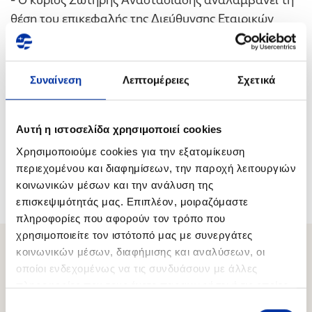
θέση του επικεφαλής της Διεύθυνσης Εταιρικών
Σχέσεων Ομίλου. Ο κ. Αναστασιάδης έχει πολυετή
εμπειρία σε θέσεις ευθύνης στον τομέα του
Marketing και της Επικοινωνίας στους τομείς
Συναίνεση
Λεπτομέρειες
Σχετικά
καταναλωτικών αγαθών και χρηματοοικονομικών
υπηρεσιών, ενώ κατέχει τη θέση του Διευθυντή
Αυτή η ιστοσελίδα χρησιμοποιεί cookies
Marketing Εμπορίας στον Όμιλο από το 2013. Ο
κύριος Αναστασιάδης είναι απόφοιτος του
Χρησιμοποιούμε cookies για την εξατομίκευση
Οικονομικού Πανεπιστημίου Αθηνών.
περιεχομένου και διαφημίσεων, την παροχή λειτουργιών
κοινωνικών μέσων και την ανάλυση της
επισκεψιμότητάς μας. Επιπλέον, μοιραζόμαστε
πληροφορίες που αφορούν τον τρόπο που
χρησιμοποιείτε τον ιστότοπό μας με συνεργάτες
κοινωνικών μέσων, διαφήμισης και αναλύσεων, οι
οποίοι ενδεχομένως να τις συνδυάσουν με άλλες
Σχετικό Περιεχόμενο
πληροφορίες που τους έχετε παραχωρήσει ή τις οποίες
έχουν συλλέξει σε σχέση με την από μέρους σας χρήση
Επιλογή