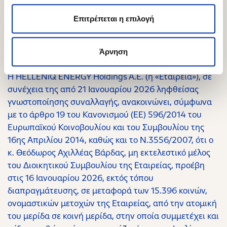
ονομαστικών μετοχών της Εταιρείας, συνολικής αξίας
€50.992,49.
Επιτρέπεται η επιλογή
21.01.2026
Άρνηση
Ανακοίνωση ρυθμιζόμενης πληροφορίας
Η HELLENiQ ENERGY Holdings A.E. (η «Εταιρεία»), σε
συνέχεια της από 21 Ιανουαρίου 2026 ληφθείσας
γνωστοποίησης συναλλαγής, ανακοινώνει, σύμφωνα
με το άρθρο 19 του Κανονισμού (ΕΕ) 596/2014 του
Ευρωπαϊκού Κοινοβουλίου και του Συμβουλίου της
16ης Απριλίου 2014, καθώς και το Ν.3556/2007, ότι ο
κ. Θεόδωρος Αχιλλέας Βάρδας, μη εκτελεστικό μέλος
του Διοικητικού Συμβουλίου της Εταιρείας, προέβη
στις 16 Ιανουαρίου 2026, εκτός τόπου
διαπραγμάτευσης, σε μεταφορά των 15.396 κοινών,
ονομαστικών μετοχών της Εταιρείας, από την ατομική
του μερίδα σε κοινή μερίδα, στην οποία συμμετέχει και