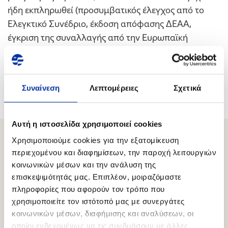
ήδη εκπληρωθεί (προσυμβατικός έλεγχος από το
Ελεγκτικό Συνέδριο, έκδοση απόφασης ΔΕΑΑ,
έγκριση της συναλλαγής από την Ευρωπαϊκή
Επιτροπή – Γενική Διεύθυνση Ανταγωνισμού), ενώ η
εκπλήρωση των υπολοίπων αναμένεται να λάβει
χώρα εντός του 2018.
Συναίνεση
Λεπτομέρειες
Σχετικά
Αυτή η ιστοσελίδα χρησιμοποιεί cookies
Χρησιμοποιούμε cookies για την εξατομίκευση
περιεχομένου και διαφημίσεων, την παροχή λειτουργιών
Σχετικό Περιεχόμενο
κοινωνικών μέσων και την ανάλυση της
επισκεψιμότητάς μας. Επιπλέον, μοιραζόμαστε
πληροφορίες που αφορούν τον τρόπο που
16.06.2026
χρησιμοποιείτε τον ιστότοπό μας με συνεργάτες
Επέκταση στρατηγικής συνεργασίας με τη
κοινωνικών μέσων, διαφήμισης και αναλύσεων, οι
Chevron στο Block 10
οποίοι ενδεχομένως να τις συνδυάσουν με άλλες