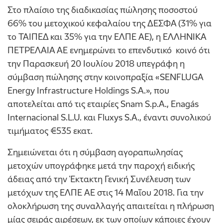
Στο πλαίσιο της διαδικασίας πώλησης ποσοστού
66% του μετοχικού κεφαλαίου της ΔΕΣΦΑ (31% για
το ΤΑΙΠΕΔ και 35% για την ΕΛΠΕ ΑΕ), η ΕΛΛΗΝΙΚΑ
ΠΕΤΡΕΛΑΙΑ ΑΕ ενημερώνει το επενδυτικό κοινό ότι
την Παρασκευή 20 Ιουλίου 2018 υπεγράφη η
σύμβαση πώλησης στην κοινοπραξία «SENFLUGA
Energy Infrastructure Holdings S.A.», που
αποτελείται από τις εταιρίες Snam S.p.A., Enagás
Internacional S.L.U. και Fluxys S.A., έναντι συνολικού
τιμήματος €535 εκατ.
Σημειώνεται ότι η σύμβαση αγοραπωλησίας
μετοχών υπογράφηκε μετά την παροχή ειδικής
άδειας από την Έκτακτη Γενική Συνέλευση των
μετόχων της ΕΛΠΕ ΑΕ στις 14 Μαΐου 2018. Για την
ολοκλήρωση της συναλλαγής απαιτείται η πλήρωση
μίας σειράς αιρέσεων, εκ των οποίων κάποιες έχουν