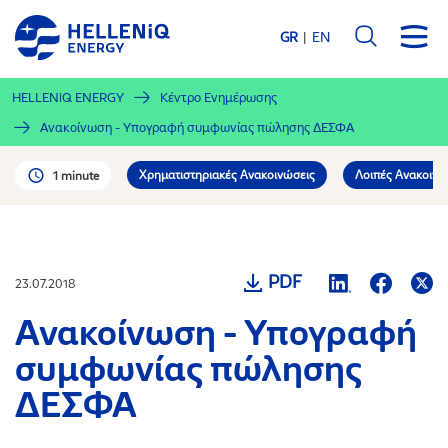
Παράκαμψη
προς
GR
EN
το
κυρίως
HELLENiQ ENERGY
Κέντρο Ενημέρωσης
περιεχόμενο
Ανακοίνωση - Υπογραφή συμφωνίας πώλησης ΔΕΣΦΑ
Χρηματιστηριακές Ανακοινώσεις
Λοιπές Ανακοινώ
1 minute
PDF
23.07.2018
Ανακοίνωση - Υπογραφή
συμφωνίας πώλησης
ΔΕΣΦΑ