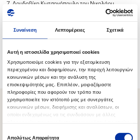
Λουδοβίκο Κωτσονόπουλο του Νικολάου
με την ίδια επιστολή εκφράζεται η επιθυμία ο κ.
Ευστάθιος Τσοτσορός να εκλεγεί ως Πρόεδρος του
Συναίνεση
Λεπτομέρειες
Σχετικά
ΔΣ και Διευθύνων Σύμβουλος της Εταιρείας.
Το Διοικητικό Συμβούλιο της Εταιρείας έχει
Αυτή η ιστοσελίδα χρησιμοποιεί cookies
συγκληθεί για την Τρίτη 17 Απριλίου 2018
Χρησιμοποιούμε cookies για την εξατομίκευση
προκειμένου να συγκροτηθεί σε Σώμα.
περιεχομένου και διαφημίσεων, την παροχή λειτουργιών
κοινωνικών μέσων και την ανάλυση της
επισκεψιμότητάς μας. Επιπλέον, μοιραζόμαστε
πληροφορίες που αφορούν τον τρόπο που
χρησιμοποιείτε τον ιστότοπό μας με συνεργάτες
κοινωνικών μέσων, διαφήμισης και αναλύσεων, οι
Σχετικό Περιεχόμενο
οποίοι ενδεχομένως να τις συνδυάσουν με άλλες
πληροφορίες που τους έχετε παραχωρήσει ή τις οποίες
έχουν συλλέξει σε σχέση με την από μέρους σας χρήση
Επιλογή
31.07.2026
των υπηρεσιών τους.
Απολύτως Απαραίτητα
συγκατάθεσης