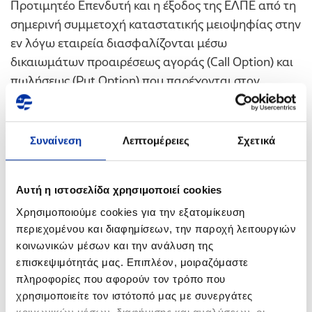
Προτιμητέο Επενδυτή και η έξοδος της ΕΛΠΕ από τη
σημερινή συμμετοχή καταστατικής μειοψηφίας στην
εν λόγω εταιρεία διασφαλίζονται μέσω
δικαιωμάτων προαιρέσεως αγοράς (Call Option) και
πωλήσεως (Put Option) που παρέχονται στον
Προτιμητέο Επενδυτή και στην ΕΛΠΕ αντίστοιχα επί
των μετοχών της στη ΔΕΠΑ Εμπορίας Α.Ε.
Συναίνεση
Λεπτομέρειες
Σχετικά
Η τιμή που θα λάβει η ΕΛΠΕ για την πώληση του
ποσοστού συμμετοχής της κατ’ ενάσκηση των
προαναφερθέντων δικαιωμάτων προαιρέσεως θα
Αυτή η ιστοσελίδα χρησιμοποιεί cookies
είναι 10% χαμηλότερη από το τίμημα που θα
Χρησιμοποιούμε cookies για την εξατομίκευση
προσφέρει ο Προτιμητέος Επενδυτής για τις
περιεχομένου και διαφημίσεων, την παροχή λειτουργιών
πωλούμενες μετοχές του ΤΑΙΠΕΔ. Η μείωση αυτή
κοινωνικών μέσων και την ανάλυση της
δεν εφαρμόζεται στο μέρος του τιμήματος που
επισκεψιμότητάς μας. Επιπλέον, μοιραζόμαστε
αφορά στην καθαρή ταμειακή θέση της ΔΕΠΑ
πληροφορίες που αφορούν τον τρόπο που
χρησιμοποιείτε τον ιστότοπό μας με συνεργάτες
Εμπορίας Α.Ε.