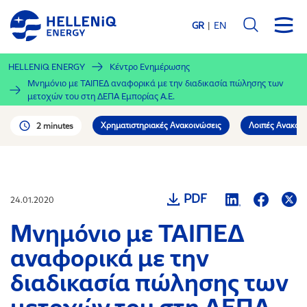
Παράκαμψη
προς
GR
EN
το
κυρίως
HELLENiQ ENERGY
Κέντρο Ενημέρωσης
περιεχόμενο
Μνημόνιο με ΤΑΙΠΕΔ αναφορικά με την διαδικασία πώλησης των
μετοχών του στη ΔΕΠΑ Εμπορίας Α.Ε.
Χρηματιστηριακές Ανακοινώσεις
Λοιπές Ανακοιν
2 minutes
PDF
24.01.2020
Μνημόνιο με ΤΑΙΠΕΔ
αναφορικά με την
διαδικασία πώλησης των