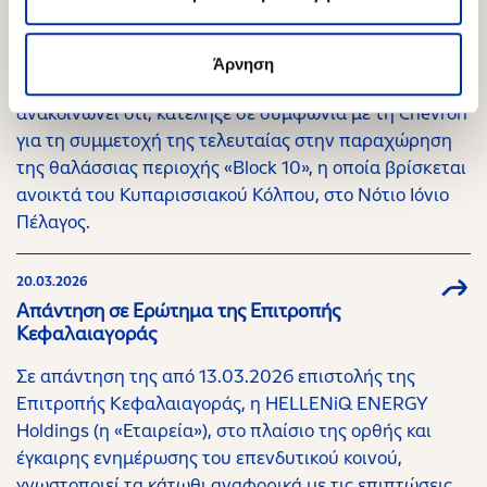
Επέκταση στρατηγικής συνεργασίας με τη
Chevron στο Block 10
Άρνηση
Η HELLENiQ ENERGY Holdings A.E. (η «Εταιρεία»)
ανακοινώνει ότι, κατέληξε σε συμφωνία με τη Chevron
για τη συμμετοχή της τελευταίας στην παραχώρηση
της θαλάσσιας περιοχής «Block 10», η οποία βρίσκεται
ανοικτά του Κυπαρισσιακού Κόλπου, στο Νότιο Ιόνιο
Πέλαγος.
20.03.2026
Απάντηση σε Ερώτημα της Επιτροπής
Κεφαλαιαγοράς
Σε απάντηση της από 13.03.2026 επιστολής της
Επιτροπής Κεφαλαιαγοράς, η HELLENiQ ENERGY
Holdings (η «Εταιρεία»), στο πλαίσιο της ορθής και
έγκαιρης ενημέρωσης του επενδυτικού κοινού,
γνωστοποιεί τα κάτωθι αναφορικά με τις επιπτώσεις