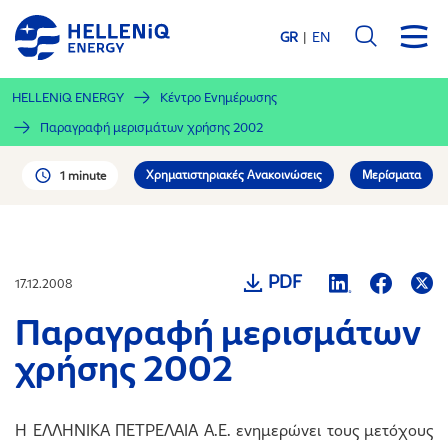
Παράκαμψη
προς
GR
EN
το
κυρίως
HELLENiQ ENERGY
Κέντρο Ενημέρωσης
περιεχόμενο
Παραγραφή μερισμάτων χρήσης 2002
Χρηματιστηριακές Ανακοινώσεις
Μερίσματα
1 minute
PDF
17.12.2008
Παραγραφή μερισμάτων
χρήσης 2002
Η ΕΛΛΗΝΙΚΑ ΠΕΤΡΕΛΑΙΑ Α.Ε. ενημερώνει τους μετόχους