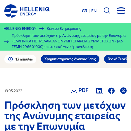
Παράκαμψη
προς
GR
EN
το
κυρίως
HELLENiQ ENERGY
Κέντρο Ενημέρωσης
περιεχόμενο
Πρόσκληση των μετόχων της Ανώνυμης εταιρείας με την Επωνυμία
«ΕΛΛΗΝΙΚΑ ΠΕΤΡΕΛΑΙΑ ΑΝΩΝΥΜΗ ΕΤΑΙΡΕΙΑ ΣΥΜΜΕΤΟΧΩΝ» (Αρ.
ΓΕΜΗ 296601000) σε τακτική γενική συνέλευση
Χρηματιστηριακές Ανακοινώσεις
Γενική Συνέλε
13 minutes
PDF
19.05.2022
Πρόσκληση των μετόχων
της Ανώνυμης εταιρείας
με την Επωνυμία