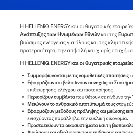
Η HELLENiQ ENERGY και οι θυγατρικές εταιρείες
Ανάπτυξης των Ηνωμένων Εθνών
και της
Ευρωπ
βιώσιμης ενέργειας για όλους και της κλιματικ
προτεραιότητα, την ασφαλή και χωρίς ατυχήματ
Η HELLENiQ ENERGY και οι θυγατρικές εταιρείες
Συμμορφώνονται με τις νομοθετικές απαιτήσεις
κ
Εφαρμόζουν και βελτιώνουν
συνεχώς τα Συστήματ
επιθεώρησης, ελέγχου και πιστοποίησης.
Περιορίζουν
συμβάντα
που θέτουν σε κίνδυνο την 
Μειώνουν το ανθρακικό αποτύπωμά τους
στοχεύο
Εφαρμόζουν
μεθόδους πρόληψης και μείωσης εκ
ενισχύοντας παράλληλα την κυκλική οικονομία.
Προστατεύουν τα οικοσυστήματα και τη βιοποικιλ
Αναλύουν και αξιολογούν
τους κινδύνους και τις 