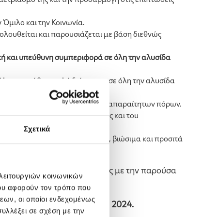
 Όμιλο και την Κοινωνία.
ολουθείται και παρουσιάζεται με βάση διεθνώς
ική και υπεύθυνη συμπεριφορά σε όλη την αλυσίδα
ίφοντας κάθε μορφή διάκρισης, σε όλη την αλυσίδα
λίζοντας τη διαθεσιμότητα των απαραίτητων πόρων.
ότητα του Ομίλου, της κοινωνίας και του
Σχετικά
υσίδα αξίας, παρέχοντας ασφαλή, βιώσιμα και προσιτά
ν την ευθύνη της συμμόρφωσης με την παρούσα
 λειτουργιών κοινωνικών
ου αφορούν τον τρόπο που
εων, οι οποίοι ενδεχομένως
NiQ ENERGY στις 29 Μαρτίου 2024.
υλλέξει σε σχέση με την