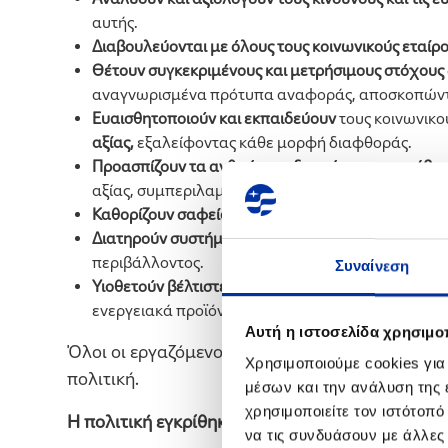
αυτής.
Διαβουλεύονται με όλους τους κοινωνικούς εταίρ
Θέτουν συγκεκριμένους και μετρήσιμους στόχους
αναγνωρισμένα πρότυπα αναφοράς, αποσκοπώντα
Ευαισθητοποιούν και εκπαιδεύουν
τους κοινωνικο
αξίας,
εξαλείφοντας κάθε μορφή διαφθοράς.
Προασπίζουν
τα ανθρώπινα δικαιώματα και σέβον
αξίας, συμπεριλαμβανομένων των τοπικών κοινω
Καθορίζουν
σαφείς ρόλους και αρμοδιότητες
για 
Διατηρούν συστήματα ελέγχου και διαχείρισης χρ
περιβάλλοντος.
Συναίνεση
Υιοθετούν
βέλτιστες
πρακτικές
βιώσιμης ανάπτυξης
ενεργειακά προϊόντα.
Αυτή η ιστοσελίδα χρησιμοπ
Όλοι οι εργαζόμενοι και οι συνεργάτες της HE
Χρησιμοποιούμε cookies για
πολιτική.
μέσων και την ανάλυση της
χρησιμοποιείτε τον ιστότοπ
Η πολιτική εγκρίθηκε από τον Διευθύνοντα Σύ
να τις συνδυάσουν με άλλες