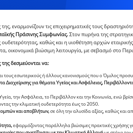
 της, εναρμονίζουν τις επιχειρηματικές τους δραστηριότ
αϊκής Πράσινης Συμφωνίας.
Στον πυρήνα της στρατηγικ
ής ουδετερότητας, καθώς και η υιοθέτηση αρχών εταιρικ
α, οικονομικά βιώσιμη λειτουργία, με σεβασμό στο Περι
 της δεσμεύονται να:
αι τους εσωτερικούς ή άλλους κανονισμούς που ο Όμιλος προσ
α Διαχείρισης για θέματα Υγείας και Ασφάλειας, Περιβάλλοντο
Υγεία, την Ασφάλεια, το Περιβάλλον και την Κοινωνία, ενώ βρίσ
ντας την κλιματική ουδετερότητα έως το 2050.
πομπών και αποβλήτων,
σε όλη την αλυσίδα αξίας, καθώς και α
ότητα,
εφαρμόζοντας παράλληλα βιώσιμες πρακτικές χρήσης γη
ευκαιρίες που σχετίζονται με την Κλιματική Αλλαγή
με στόχο τον 