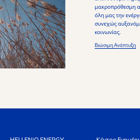
μακροπρόθεσμη αξ
όλη μας την ενέργ
συνεχώς αυξανόμεν
κοινωνίας.
Βιώσιμη Ανάπτυξη
HELLENiQ ENERGY
Κέντρο Ενημέρ