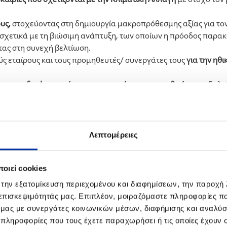
ους,
στοχεύοντας στη δημιουργία μακροπρόθεσμης αξίας για τον
σχετικά με τη βιώσιμη ανάπτυξη, των οποίων η πρόοδος παρακ
ς στη συνεχή βελτίωση.
ύς εταίρους και τους προμηθευτές/ συνεργάτες τους
για την ηθ
ται την διαφορετικότητα και την ισότητα των ανθρώπων,
εξαλε
νιών, των καταναλωτών και των συνεργατών.
την εφαρμογή των δεσμεύσεων της παρούσας πολιτικής, εξασφα
ηματοοικονομικών, και μη, κινδύνων,
εξασφαλίζοντας τη βιωσιμ
Λεπτομέρειες
 στις διαδικασίες προμηθειών και εμπορίας και σε όλη την αλ
οιεί cookies
LLENiQ ENERGY και των θυγατρικών εταιρειών της, έχου
 την εξατομίκευση περιεχομένου και διαφημίσεων, την παροχή
 επισκεψιμότητάς μας. Επιπλέον, μοιραζόμαστε πληροφορίες π
ό μας με συνεργάτες κοινωνικών μέσων, διαφήμισης και αναλύσ
μβουλο και την Επιτροπή Βιώσιμης Ανάπτυξης της HELLE
 πληροφορίες που τους έχετε παραχωρήσει ή τις οποίες έχουν σ