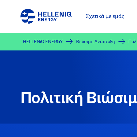
Παράκαμψη
προς
Σχετικά με εμάς
το
κυρίως
περιεχόμενο
HELLENiQ ENERGY
Βιώσιμη Ανάπτυξη
Πολ
Πολιτική Βιώσι