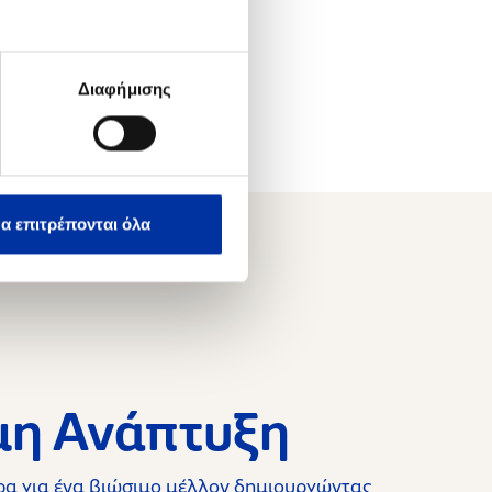
Διαφήμισης
α επιτρέπονται όλα
μη Ανάπτυξη
α για ένα βιώσιμο μέλλον δημιουργώντας