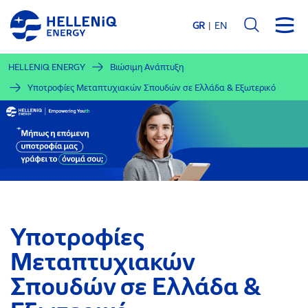
Παράκαμψη
προς
GR
EN
το
κυρίως
HELLENiQ ENERGY
Βιώσιμη Ανάπτυξη
περιεχόμενο
Υποτροφίες Μεταπτυχιακών Σπουδών σε Ελλάδα & Εξωτερικό
Υποτροφίες
Μεταπτυχιακών
Σπουδών σε Ελλάδα &