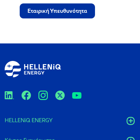
Εταιρική Υπευθυνότητα
HELLENiQ ENERGY