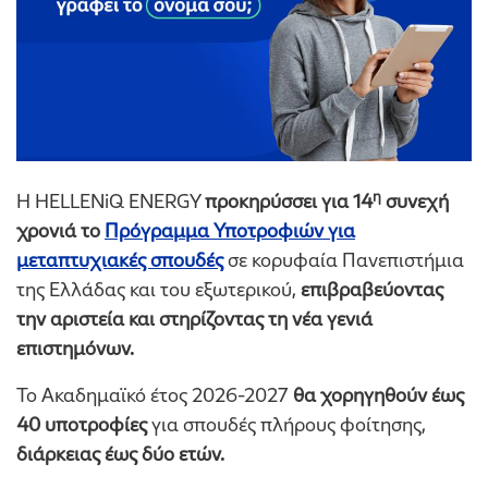
η
Η HELLENiQ ENERGY
προκηρύσσει για 14
συνεχή
χρονιά
το
Πρόγραμμα Υποτροφιών
για
μεταπτυχιακές σπουδές
σε κορυφαία Πανεπιστήμια
της Ελλάδας και του εξωτερικού,
επιβραβεύοντας
την αριστεία και στηρίζοντας τη νέα γενιά
επιστημόνων.
Το Ακαδημαϊκό έτος 2026-2027
θα χορηγηθούν έως
40 υποτροφίες
για σπουδές πλήρους φοίτησης,
διάρκειας έως δύο ετών.