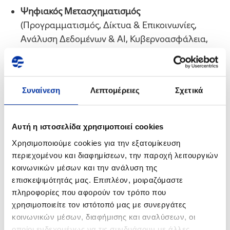
Ψηφιακός Μετασχηματισμός
(Προγραμματισμός, Δίκτυα & Επικοινωνίες,
Ανάλυση Δεδομένων & ΑΙ, Κυβερνοασφάλεια,
Automation & Robotics)
Επιστήμες Περιβάλλοντος
(Κλιματική Αλλαγή,
Βιώσιμη Ανάπτυξη, Ευφυείς Πόλεις & Τοπική
Συναίνεση
Λεπτομέρειες
Σχετικά
Ανάπτυξη)
Οικονομία και Διοίκηση
(Οικονομικά,
Αυτή η ιστοσελίδα χρησιμοποιεί cookies
Επιχειρησιακή Έρευνα & Διοίκηση, Νομικές
Χρησιμοποιούμε cookies για την εξατομίκευση
Σπουδές, Marketing & Επικοινωνία)
περιεχομένου και διαφημίσεων, την παροχή λειτουργιών
κοινωνικών μέσων και την ανάλυση της
Επέκταση σε διεθνές επίπεδο
επισκεψιμότητάς μας. Επιπλέον, μοιραζόμαστε
πληροφορίες που αφορούν τον τρόπο που
Το Πρόγραμμα συνεχίζει τη διεύρυνσή του και εκτός
χρησιμοποιείτε τον ιστότοπό μας με συνεργάτες
Ελλάδας και Κύπρου,
καθώς απευθύνεται και σε
κοινωνικών μέσων, διαφήμισης και αναλύσεων, οι
αριστούχους από τη
Βουλγαρία,
τη
Δημοκρατία της
οποίοι ενδεχομένως να τις συνδυάσουν με άλλες