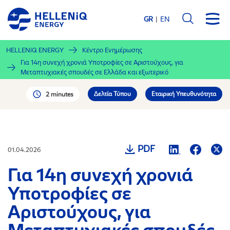
Παράκαμψη
προς
GR
EN
το
κυρίως
HELLENiQ ENERGY
Κέντρο Ενημέρωσης
περιεχόμενο
Για 14η συνεχή χρονιά Υποτροφίες σε Αριστούχους, για
Μεταπτυχιακές σπουδές σε Ελλάδα και εξωτερικό
Δελτία Τύπου
Εταιρική Υπευθυνότητα
2 minutes
PDF
01.04.2026
Για 14η συνεχή χρονιά
Υποτροφίες σε
Αριστούχους, για