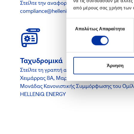
να τις συνδυάσουν με άλλες
Στείλτε την αναφορά σας ηλεκτρονικά στο
από μέρους σας χρήση των 
compliance@helleniq.gr
Επιλογή
Απολύτως Απαραίτητα
συγκατάθεσης
Ταχυδρομικά
Άρνηση
Στείλτε τη γραπτή αναφορά σας στη διεύθυνση
Χειμάρρας 8Α, Μαρούσι, Τ.Κ. 15125, υπόψιν της
Μονάδας Κανονιστικής Συμμόρφωσης του Ομί
HELLENiQ ENERGY