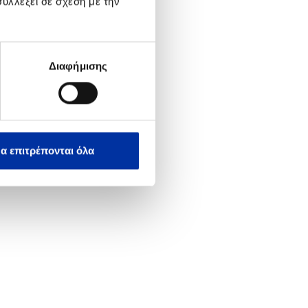
υλλέξει σε σχέση με την
 και αφήστε ηχογραφημένο
Διαφήμισης
α επιτρέπονται όλα