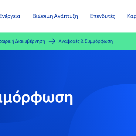
Ενέργεια
Βιώσιμη Ανάπτυξη
Επενδυτές
Καρ
ταιρική Διακυβέρνηση
Αναφορές & Συμμόρφωση
υμμόρφωση