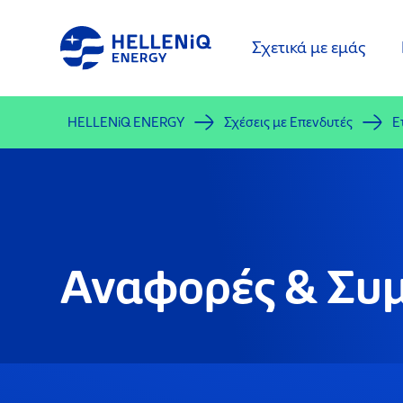
Παράκαμψη
προς
Σχετικά με εμάς
το
κυρίως
περιεχόμενο
HELLENiQ ENERGY
Σχέσεις με Επενδυτές
Ε
Αναφορές & Σ