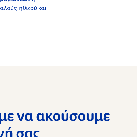
λούς, ηθικού και
με να ακούσουμε
νή σας