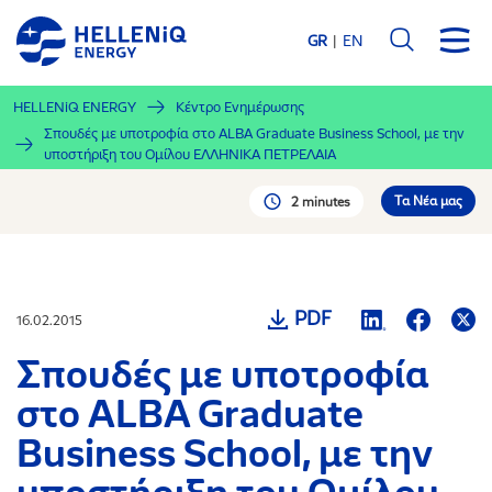
Παράκαμψη
προς
GR
EN
το
κυρίως
HELLENiQ ENERGY
Κέντρο Ενημέρωσης
περιεχόμενο
Σπουδές με υποτροφία στο ALBA Graduate Business School, με την
υποστήριξη του Ομίλου ΕΛΛΗΝΙΚΑ ΠΕΤΡΕΛΑΙΑ
Tα Νέα μας
2 minutes
PDF
16.02.2015
Σπουδές με υποτροφία
στο ALBA Graduate
Business School, με την