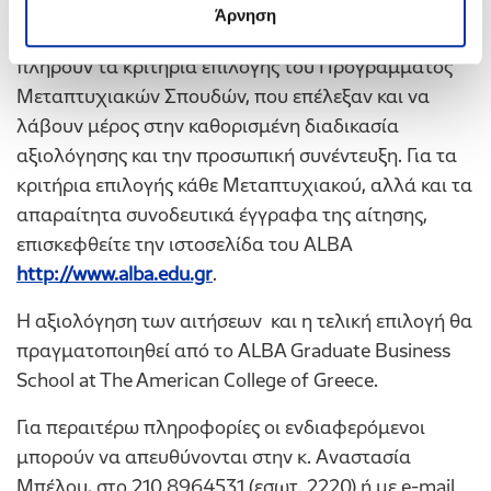
Οι υποτροφίες αφορούν αποκλειστικά το
Άρνηση
ακαδημαϊκό έτος 2015 -2016. Οι αιτούντες πρέπει να
πληρούν τα κριτήρια επιλογής του Προγράμματος
Μεταπτυχιακών Σπουδών, που επέλεξαν και να
λάβουν μέρος στην καθορισμένη διαδικασία
αξιολόγησης και την προσωπική συνέντευξη. Για τα
κριτήρια επιλογής κάθε Μεταπτυχιακού, αλλά και τα
απαραίτητα συνοδευτικά έγγραφα της αίτησης,
επισκεφθείτε την ιστοσελίδα του ALBA
http://www.alba.edu.gr
.
Η αξιολόγηση των αιτήσεων και η τελική επιλογή θα
πραγματοποιηθεί από το ALBA Graduate Business
School at The American College of Greece.
Για περαιτέρω πληροφορίες οι ενδιαφερόμενοι
μπορούν να απευθύνονται στην κ. Αναστασία
Μπέλου, στο 210 8964531 (εσωτ. 2220) ή με e-mail