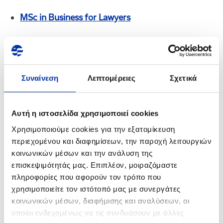
MSc in Business for Lawyers
MSc in Shipping Management
MSc in Tourism Management
Συναίνεση
Λεπτομέρειες
Σχετικά
Καταληκτική ημερομηνία υποβολής αιτήσεων:
Αυτή η ιστοσελίδα χρησιμοποιεί cookies
Πέμπτη, 30 Απριλίου 2015.
Χρησιμοποιούμε cookies για την εξατομίκευση
περιεχομένου και διαφημίσεων, την παροχή λειτουργιών
κοινωνικών μέσων και την ανάλυση της
Η υποβολή των αιτήσεων μπορεί να γίνει
επισκεψιμότητάς μας. Επιπλέον, μοιραζόμαστε
ηλεκτρονικά στο
https://applications.alba.edu.gr/
με
πληροφορίες που αφορούν τον τρόπο που
την ένδειξη στο πεδίο
Scholarship-Financial Aid:
χρησιμοποιείτε τον ιστότοπό μας με συνεργάτες
κοινωνικών μέσων, διαφήμισης και αναλύσεων, οι
«Όμιλος Ελληνικά Πετρέλαια».
οποίοι ενδεχομένως να τις συνδυάσουν με άλλες