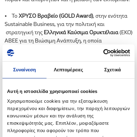
• Το
ΧΡΥΣΟ Βραβείο (GOLD Award)
, στην ενότητα
Sustainable Business, για την πολιτική και
στρατηγική της
Ελληνικά Καύσιμα Ορυκτέλαια
(ΕΚΟ)
ΑΒΕΕ για τη Βιώσιμη Ανάπτυξη, η οποία
ενσωματώνεται στις δράσεις της μέσω καινοτόμων
περιβαλλοντικών τεχνολογικών πρακτικών,
δράσεων προσφοράς στο κοινωνικό σύνολο και ενός
Συναίνεση
Λεπτομέρειες
Σχετικά
σημαντικού επενδυτικού προγράμματος για θέματα
περιβάλλοντος και βιώσιμης ενέργειας.
Αυτή η ιστοσελίδα χρησιμοποιεί cookies
Τα “
Environmental Awards
” επιβραβεύουν τις
Χρησιμοποιούμε cookies για την εξατομίκευση
καλύτερες πρακτικές αξιοποίησης Διαδικασιών και
περιεχομένου και διαφημίσεων, την παροχή λειτουργιών
Πρωτοβουλιών για την προστασία του
κοινωνικών μέσων και την ανάλυση της
Περιβάλλοντος και τη Βιώσιμη Ανάπτυξη, καθώς και
επισκεψιμότητάς μας. Επιπλέον, μοιραζόμαστε
καινοτόμα βιώσιμα «πράσινα» έργα, τεχνολογίες ή
πληροφορίες που αφορούν τον τρόπο που
προγράμματα, που συνεισφέρουν στη διαμόρφωση