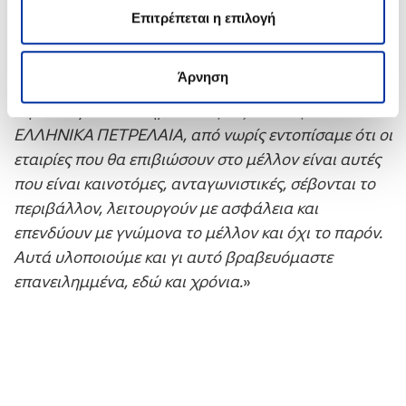
Το Χρυσό Βραβείο για την ενότητα
Sustainable
Επιτρέπεται η επιλογή
Business παρέλαβε
παρέλαβε εκ μέρους της ΕΚΟ ο κ.
Ρομπέρτο Καραχάννας
, Γενικός Διευθυντής
Άρνηση
Εγχώριας & Διεθνούς Εμπορίας, ο οποίος στις
δηλώσεις του επεσήμανε: «
Εμείς στον Όμιλο
ΕΛΛΗΝΙΚΑ ΠΕΤΡΕΛΑΙΑ, από νωρίς εντοπίσαμε ότι οι
εταιρίες που θα επιβιώσουν στο μέλλον είναι αυτές
που είναι καινοτόμες, ανταγωνιστικές, σέβονται το
περιβάλλον, λειτουργούν με ασφάλεια και
επενδύουν με γνώμονα το μέλλον και όχι το παρόν.
Αυτά υλοποιούμε και γι αυτό βραβευόμαστε
επανειλημμένα, εδώ και χρόνια.
»