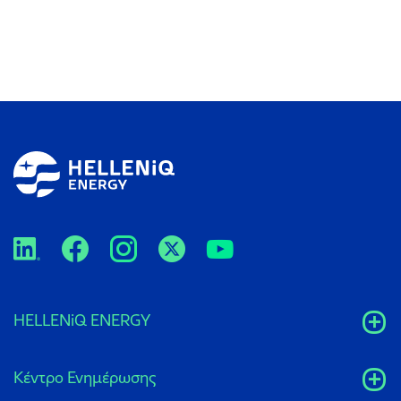
HELLENiQ ENERGY
Κέντρο Ενημέρωσης