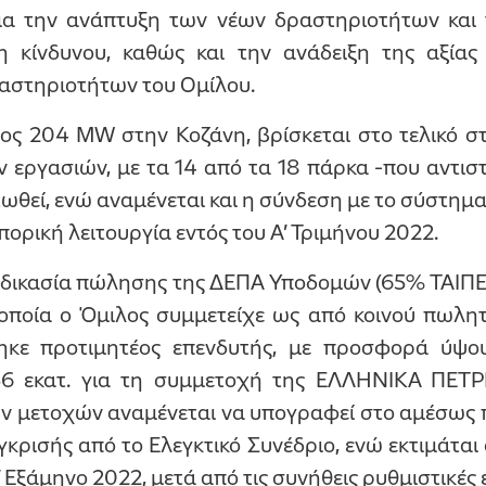
για την ανάπτυξη των νέων δραστηριοτήτων κα
ση κίνδυνου, καθώς και την ανάδειξη της αξία
στηριοτήτων του Ομίλου.
ος 204 MW στην Κοζάνη, βρίσκεται στο τελικό 
 εργασιών, με τα 14 από τα 18 πάρκα -που αντισ
ωθεί, ενώ αναμένεται και η σύνδεση με το σύστημ
πορική λειτουργία εντός του Α’ Τριμήνου 2022.
ιαδικασία πώλησης της ΔΕΠΑ Υποδομών (65% ΤΑΙ
οποία ο Όμιλος συμμετείχε ως από κοινού πωλητ
θηκε προτιμητέος επενδυτής, με προσφορά ύψου
256 εκατ. για τη συμμετοχή της ΕΛΛΗΝΙΚΑ ΠΕΤ
 μετοχών αναμένεται να υπογραφεί στο αμέσως 
γκρισής από το Ελεγκτικό Συνέδριο, ενώ εκτιμάται
Εξάμηνο 2022, μετά από τις συνήθεις ρυθμιστικές ε