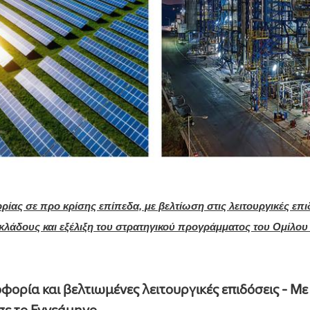
ας σε προ κρίσης επίπεδα, με βελτίωση στις λειτουργικές επι
κλάδους και εξέλιξη του στρατηγικού προγράμματος του Ομίλο
φορία και βελτιωμένες λειτουργικές επιδόσεις - Μ
σε το Εννεάμηνο