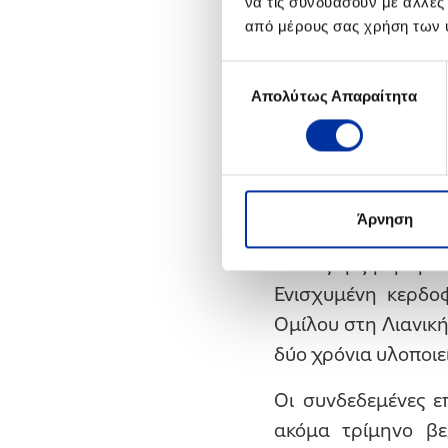
να τις συνδυάσουν με άλλες
διαθεσιμότητας των
από μέρους σας χρήση των 
ζήτηση καυσίμων σ
αγορά να αντιστοι
Επιλογή
παραπάνω θετικά
Απολύτως Απαραίτητα
συγκατάθεσης
μεταβλητού κόστου
αερίου, σε πολυετή
δικαιωμάτων ρύπω
Άρνηση
Ιδιαίτερα υψηλά α
καθώς η ζήτηση τ
Ενισχυμένη κερδο
Ομίλου στη Λιανική
δύο χρόνια υλοποιε
Οι συνδεδεμένες ε
ακόμα τρίμηνο βε