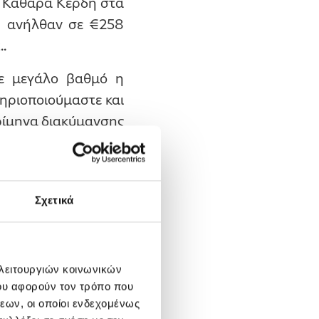
χα Καθαρά Κέρδη στα
ου ανήλθαν σε €258
.
ε μεγάλο βαθμό η
ηριοποιούμαστε και
ρίμηνα διακύμανσης
καλές λειτουργικές
α και το εξωτερικό,
ύ μετασχηματισμού.
Σχετικά
ό την εκτίναξη στο
 τις σημαντικότερες
 λειτουργιών κοινωνικών
τη συνεισφορά του,
ου αφορούν τον τρόπο που
όγω της αυξημένης
εων, οι οποίοι ενδεχομένως