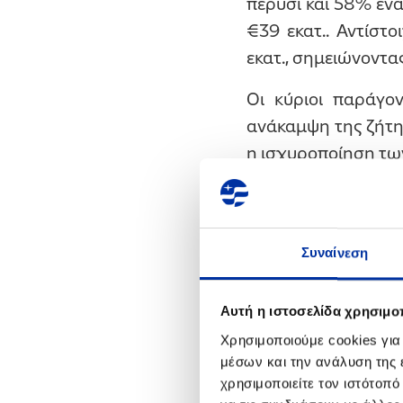
πέρυσι και 58% ένα
€39 εκατ.. Αντίστ
εκατ., σημειώνοντα
Οι κύριοι παράγ
ανάκαμψη της ζήτη
η ισχυροποίηση τω
σε ιστορικά χαμηλ
επιδόσεις στα διυλ
καθώς και τα πρώτ
Συναίνεση
Σημαντικό μέρος τ
κόστος ενέργειας 
Αυτή η ιστοσελίδα χρησιμοπ
προκλήσεις για τις 
Χρησιμοποιούμε cookies για
Ο κλάδος Διύλισης
μέσων και την ανάλυση της
στα υψηλότερα επ
χρησιμοποιείτε τον ιστότοπ