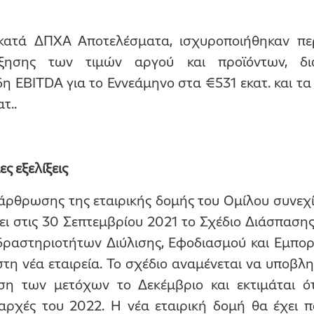
κατά ΔΠΧΑ Αποτελέσματα, ισχυροποιήθηκαν πε
ύξησης των τιμών αργού και προϊόντων, δ
η EBITDA για το Εννεάμηνο στα €531 εκατ. και τα
τ..
ες εξελίξεις
άρθρωσης της εταιρικής δομής του Ομίλου συνεχίζε
νει στις 30 Σεπτεμβρίου 2021 το Σχέδιο Διάσπαση
δραστηριοτήτων Διύλισης, Εφοδιασμού και Εμπορ
τη νέα εταιρεία. Το σχέδιο αναμένεται να υποβλη
υση των μετόχων το Δεκέμβριο και εκτιμάται ό
αρχές του 2022. Η νέα εταιρική δομή θα έχει