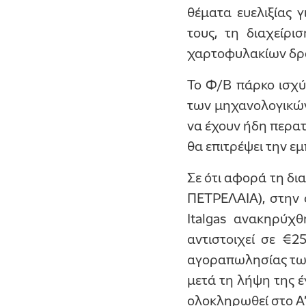
θέματα ευελιξίας 
τους, τη διαχείρι
χαρτοφυλακίων δρα
Το Φ/Β πάρκο ισχύ
των μηχανολογικών
να έχουν ήδη περατ
θα επιτρέψει την εμ
Σε ότι αφορά τη δ
ΠΕΤΡΕΛΑΙΑ), στην 
Italgas ανακηρύχ
αντιστοιχεί σε €
αγοραπωλησίας των
μετά τη λήψη της έ
ολοκληρωθεί στο Α’ 