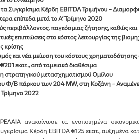
τα Συγκρίσιμα Κέρδη EBITDA Τριμήνου – Διαμορφ
τερα επίπεδα μετά το Α’ Τρίμηνο 2020
ύς περιβάλλοντος, παγκόσμιας ζήτησης, καθώς και
ικές επιπτώσεις στο κόστος λειτουργίας της βιομη
ς κρίσης
σμός και νέα μείωση του κόστους χρηματοδότηση
201 εκατ., από ταμειακά διαθέσιμα
ση στρατηγικού μετασχηματισμού Ομίλου
ου Φ/Β πάρκου των 204 ΜW, στη Κοζάνη – Αναμένε
΄ Τρίμηνο 2022
ΕΛΑΙΑ ανακοίνωσε τα ενοποιημένα οικονομικά
Συγκρίσιμα Κέρδη EBITDA €125 εκατ., αυξημένα κ