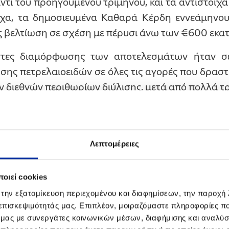
ντι του προηγούμενου τριμήνου, και τα αντίστοι
οιχα, τα δημοσιευμένα Καθαρά Κέρδη εννεάμην
ς βελτίωση σε σχέση με πέρυσι άνω των €600 εκατ.
οντες διαμόρφωσης των αποτελεσμάτων ήταν σ
σης πετρελαιοειδών σε όλες τις αγορές που δραστ
ν διεθνών περιθωρίων διύλισης, μετά από πολλά τ
ά. Αντίστοιχα, θετική επίπτωση είχαν οι πολύ 
ιστήρια και στις εμπορικές εταιρείες στην Ελλάδ
α αποτελέσματα από τα προγράμματα στρατηγικο
Λεπτομέρειες
ης λειτουργικής βελτίωσης αντισταθμίστηκε απ
και δικαιωμάτων CO
, που αποτελεί πλέον μία από
2
οιεί cookies
βιομηχανίες στην Ελλάδα, αλλά και διεθνώς.
 την εξατομίκευση περιεχομένου και διαφημίσεων, την παροχή
, Εφοδιασμού και Εμπορίας ενίσχυσε σημαντικά 
 επισκεψιμότητάς μας. Επιπλέον, μοιραζόμαστε πληροφορίες π
ίπεδα των τελευταίων 5 τριμήνων, κυρίως λ
ό μας με συνεργάτες κοινωνικών μέσων, διαφήμισης και αναλύσ