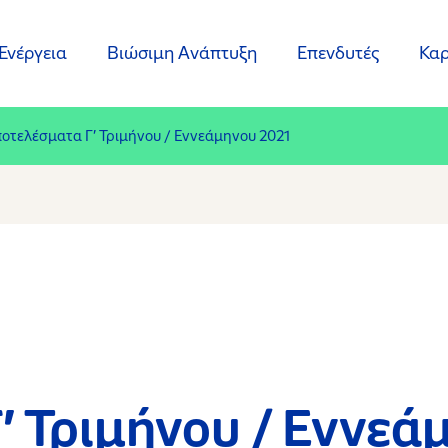
Ενέργεια
Βιώσιμη Ανάπτυξη
Επενδυτές
Καρ
οτελέσματα Γ’ Τριμήνου / Εννεάμηνου 2021
’ Τριμήνου / Εννεά