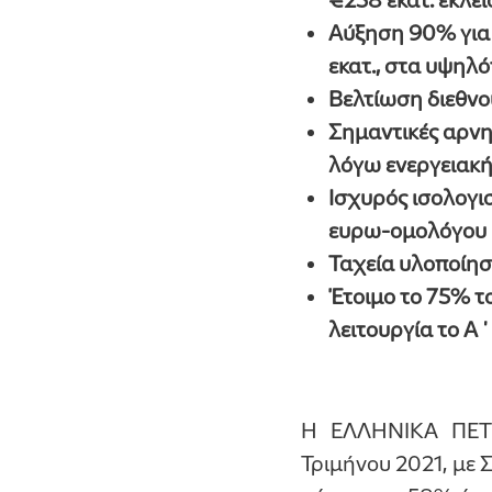
Αύξηση 90% για 
εκατ., στα υψηλό
Βελτίωση διεθνο
Σημαντικές αρνητ
λόγω ενεργειακή
Ισχυρός ισολογι
ευρω-ομολόγου €
Ταχεία υλοποίη
Έτοιμο το 75% τ
λειτουργία το Α
Η ΕΛΛΗΝΙΚΑ ΠΕΤΡ
Τριμήνου 2021, με 