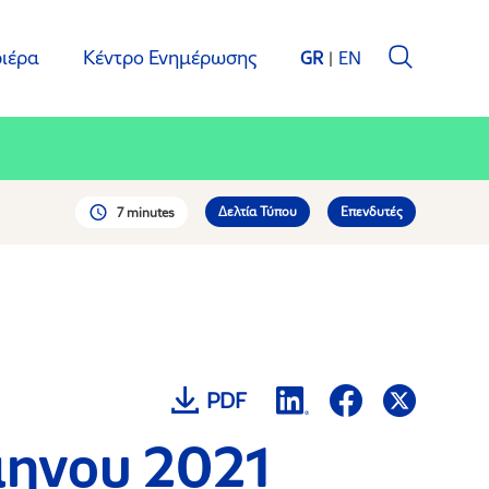
ιέρα
Κέντρο Ενημέρωσης
GR
EN
Δελτία Τύπου
Επενδυτές
7 minutes
PDF
μηνου 2021