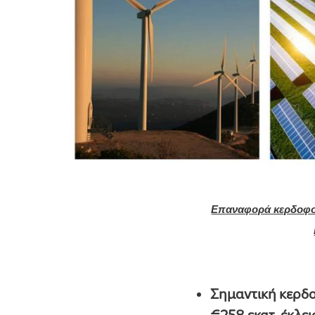
Επαναφορά κερδοφορί
Σημαντική κερδο
€258 εκατ. έκλει