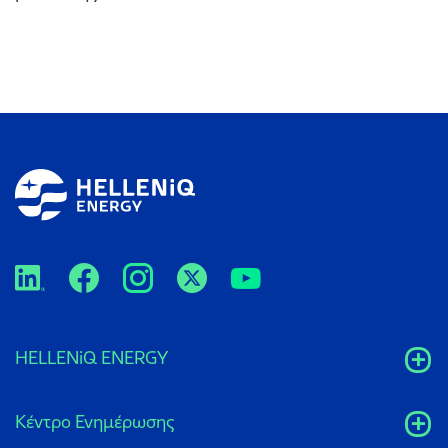
HELLENiQ ENERGY
Κέντρο Ενημέρωσης