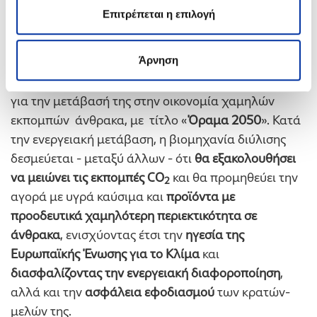
της ευρωπαϊκής Διύλισης, καθώς συμμετέχουν σε
Επιτρέπεται η επιλογή
αυτόν και οι 40 εταιρείες που λειτουργούν
διυλιστήρια στην Ευρώπη. Πρόσφατα, ο κλάδος
Άρνηση
“FuelsEurope”
του Συνδέσμου παρουσίασε την
ολοκληρωμένη πρόταση της ευρωπαϊκής διύλισης
για την μετάβασή της στην οικονομία χαμηλών
εκπομπών άνθρακα, με τίτλο «
Όραμα 2050
». Κατά
την ενεργειακή μετάβαση, η βιομηχανία διύλισης
δεσμεύεται - μεταξύ άλλων - ότι
θα εξακολουθήσει
να μειώνει τις εκπομπές CO
και θα προμηθεύει την
2
αγορά με υγρά καύσιμα και
προϊόντα με
προοδευτικά χαμηλότερη περιεκτικότητα σε
άνθρακα
, ενισχύοντας έτσι την
ηγεσία της
Ευρωπαϊκής Ένωσης για το Κλίμα
και
διασφαλίζοντας την ενεργειακή διαφοροποίηση
,
αλλά και την
ασφάλεια εφοδιασμού
των κρατών-
μελών της.