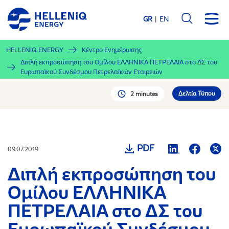
Παράκαμψη
προς
GR
EN
το
κυρίως
HELLENiQ ENERGY
Κέντρο Ενημέρωσης
περιεχόμενο
Διπλή εκπροσώπηση του Ομίλου ΕΛΛΗΝΙΚΑ ΠΕΤΡΕΛΑΙΑ στο ΔΣ του
Ευρωπαϊκού Συνδέσμου Πετρελαϊκών Εταιρειών
Δελτία Τύπου
2 minutes
PDF
09.07.2019
Διπλή εκπροσώπηση του
Ομίλου ΕΛΛΗΝΙΚΑ
ΠΕΤΡΕΛΑΙΑ στο ΔΣ του