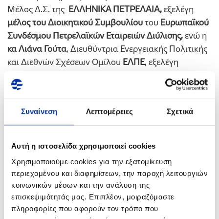
Μέλος Δ.Σ. της
ΕΛΛΗΝΙΚΑ ΠΕΤΡΕΛΑΙΑ,
εξελέγη
μέλος του Διοικητικού Συμβουλίου
του
Ευρωπαϊκού
Συνδέσμου Πετρελαϊκών Εταιρειών Διύλισης,
ενώ η
κα Λιάνα Γούτα
, Διευθύντρια Ενεργειακής Πολιτικής
και Διεθνών Σχέσεων Ομίλου
ΕΛΠΕ
, εξελέγη
αναπληρωματικό μέλος
του Διοικητικού
Συμβουλίου.
Ο Όμιλος
ΕΛΛΗΝΙΚΑ ΠΕΤΡΕΛΑΙΑ
είναι μέλος του
Συναίνεση
Λεπτομέρειες
Σχετικά
Ευρωπαϊκού Συνδέσμου των Πετρελαϊκών
Εταιρειών Διύλισης για
περισσότερα από 30 χρόνια
,
Αυτή η ιστοσελίδα χρησιμοποιεί cookies
με ουσιαστική δράση και παρουσία και με έναν
σημαντικό αριθμό στελεχών να συμμετέχουν σε
Χρησιμοποιούμε cookies για την εξατομίκευση
περιεχομένου και διαφημίσεων, την παροχή λειτουργιών
Διοικητικές Ομάδες και Επιτροπές του Συνδέσμου.
κοινωνικών μέσων και την ανάλυση της
«
Η παρουσία και η ενεργός συμμετοχή του Ομίλου
επισκεψιμότητάς μας. Επιπλέον, μοιραζόμαστε
στο επίκεντρο των ευρωπαϊκών εξελίξεων στις
πληροφορίες που αφορούν τον τρόπο που