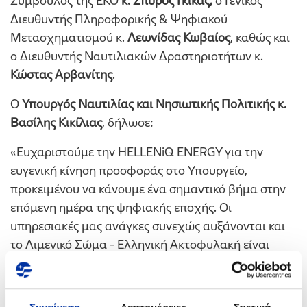
Σύμβουλος της ΕΚΟ
κ. Σπύρος Γκίκας,
ο Γενικός
Διευθυντής Πληροφορικής & Ψηφιακού
Μετασχηματισμού κ.
Λεωνίδας Κωβαίος
, καθώς και
ο Διευθυντής Ναυτιλιακών Δραστηριοτήτων κ.
Κώστας Αρβανίτης
.
Ο
Υπουργός Ναυτιλίας και Νησιωτικής Πολιτικής κ.
Βασίλης Κικίλιας
, δήλωσε:
«Ευχαριστούμε την HELLENiQ ENERGY για την
ευγενική κίνηση προσφοράς στο Υπουργείο,
προκειμένου να κάνουμε ένα σημαντικό βήμα στην
επόμενη ημέρα της ψηφιακής εποχής. Οι
υπηρεσιακές μας ανάγκες συνεχώς αυξάνονται και
το Λιμενικό Σώμα - Ελληνική Ακτοφυλακή είναι
προσηλωμένο στο καθήκον: στην αστυνόμευση της
ΑΟΖ, στην αντιμετώπιση της παράνομης
μετανάστευσης, αλλά και στη φύλαξη θαλάσσιων