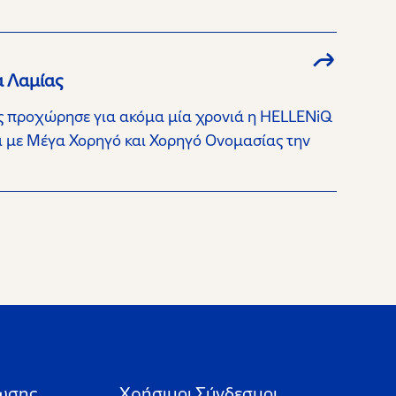
α Λαμίας
ας προχώρησε για ακόμα μία χρονιά η HELLENiQ
αι με Μέγα Χορηγό και Χορηγό Ονομασίας την
ωσης
Xρήσιμοι Σύνδεσμοι