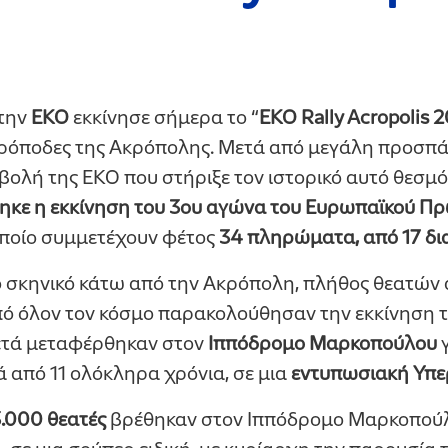
την
ΕΚΟ
εκκίνησε σήμερα το “
EKO Rally Acropolis 
ρόποδες της Ακρόπολης. Μετά από μεγάλη προσπάθ
βολή της ΕΚΟ που στήριξε τον ιστορικό αυτό θεσμό 
κε η εκκίνηση του
3ου αγώνα του Ευρωπαϊκού Π
ποίο συμμετέχουν φέτος
34 πληρώματα, από 17 δι
 σκηνικό κάτω από την Ακρόπολη, πλήθος θεατών 
 όλον τον κόσμο παρακολούθησαν την εκκίνηση
ετά μεταφέρθηκαν στον
Ιππόδρομο Μαρκοπούλου
γ
 από 11 ολόκληρα χρόνια, σε μια
εντυπωσιακή Υπε
.000 θεατές
βρέθηκαν στον Ιππόδρομο Μαρκοπούλ