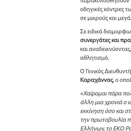
παρακολουθήσουν - 
οδηγικές κόντρες τ
σε μικρούς και μεγά
Σε ειδικά διαμορφ
συνεργάτες και πρ
και αναδεικνύοντας
αθλητισμό.
Ο Γενικός Διευθυντ
Καραχάννας
, ο οπ
«Χαίρομαι πάρα πολύ
άλλη μια χρονιά ο 
εκκίνηση όσο και σ
την πρωτοβουλία π
Ελλήνων, το ΕΚΟ Ρ