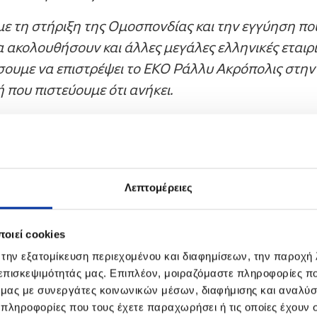
ε τη στήριξη της Ομοσπονδίας και την εγγύηση π
α ακολουθήσουν και άλλες μεγάλες ελληνικές εταιρ
σουμε να επιστρέψει το ΕΚΟ Ράλλυ Ακρόπολις στην
 που πιστεύουμε ότι ανήκει.
 ευχαριστήσω όλο τον κόσμο για τη συμμετοχή του κ
 και πρατηριούχους της ΕΚΟ που μας τίμησαν σήμ
Λεπτομέρειες
οιεί cookies
 την εξατομίκευση περιεχομένου και διαφημίσεων, την παροχή
 επισκεψιμότητάς μας. Επιπλέον, μοιραζόμαστε πληροφορίες π
ό μας με συνεργάτες κοινωνικών μέσων, διαφήμισης και αναλύσ
 πληροφορίες που τους έχετε παραχωρήσει ή τις οποίες έχουν σ