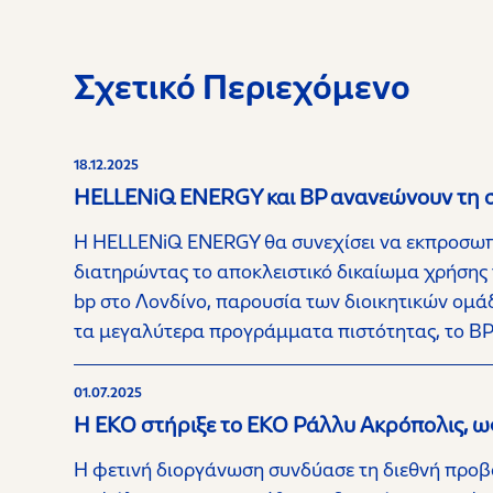
Σχετικό Περιεχόμενο
18.12.2025
HELLENiQ ENERGY και BP ανανεώνουν τη συ
Η HELLENiQ ENERGY θα συνεχίσει να εκπροσωπεί
διατηρώντας το αποκλειστικό δικαίωμα χρήσης 
bp στο Λονδίνο, παρουσία των διοικητικών ομά
τα μεγαλύτερα προγράμματα πιστότητας, το B
01.07.2025
Η ΕΚΟ στήριξε το ΕΚΟ Ράλλυ Ακρόπολις, ω
Η φετινή διοργάνωση συνδύασε τη διεθνή προβ