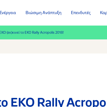
Ενέργεια
Βιώσιμη Ανάπτυξη
Επενδυτές
Καρ
EKO (εκ)κινεί το ΕΚΟ Rally Acropolis 2018!
το ΕΚΟ Rally Acropo