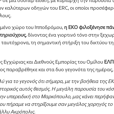
σε μια σούπερ ειδική, με κυρίαρχη την παρουσία τ
ων καλύτερων οδηγών του ERC, οι οποίοι προσέφε
λους.
ωμένο χώρο του Ιπποδρόμου,
η ΕΚΟ φιλοξένησε πά
ατηριούχους
, δίνοντας ένα γιορτινό τόνο στην ξεχ
, ταυτόχρονα, τη σημαντική στήριξη του δικτύου τ
ής Εγχώριας και Διεθνούς Εμπορίας του Ομίλου
ΕΛΠ
οίος παραβρέθηκε και στα δυο γεγονότα της ημέρας
 για το γεγονός ότι σήμερα, με την βοήθεια της ΕΚ
ιστορικός αυτός θεσμός. Η μεγάλη παρουσία του κό
την υπερειδική στο Μαρκόπουλο, μας κάνει περήφαν
ου πήραμε να στηρίξουμε σαν μεγάλος χορηγός το
άλλυ Ακρόπολις.