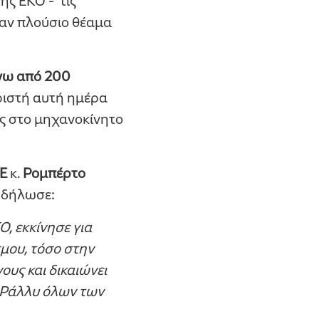
ης ΕΚΟ - τις
ραν πλούσιο θέαμα
νω από 200
ωριστή αυτή ημέρα
ης στο μηχανοκίνητο
Ε
κ.
Ρομπέρτο
, δήλωσε:
Ο, εκκίνησε για
σμου, τόσο στην
ους και δικαιώνει
 Ράλλυ όλων των