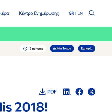
ιέρα
Κέντρο Ενημέρωσης
GR
EN
Δελτία Τύπου
Εμπορία
2 minutes
PDF
lis 2018!