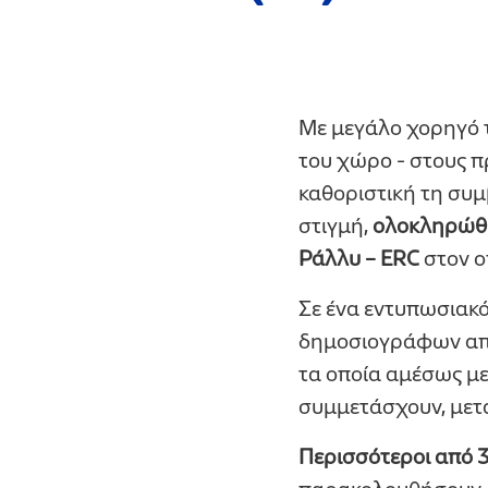
Με μεγάλο χορηγό 
του χώρο - στους π
καθοριστική τη συμ
στιγμή,
ολοκληρώθη
Ράλλυ – ΕRC
στον ο
Σε ένα εντυπωσιακό
δημοσιογράφων από
τα οποία αμέσως μ
συμμετάσχουν, μετά
Περισσότεροι από 3