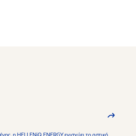
νης, η HELLENiQ ENERGY ενισχύει το αστικό