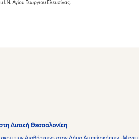
υ Ι.Ν. Αγίου Γεωργίου Ελευσίνας.
 στη Δυτική Θεσσαλονίκη
άρκου των Αισθήσεων» στον Δήμο Αμπελοκήπων -Μενεμέ