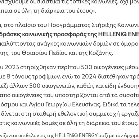
ισχύουμε ουσιαστικά τις τοπικές κοινωνίες, όχι μόν
πεια σε όλη τη διάρκεια του έτους».
α, στο πλαίσιο του Προγράμματος Στήριξης Κοινω
 δράσεις κοινωνικής προσφοράς της HELLENiQ EN
, καλύπτοντας ανάγκες κοινωνικών δομών σε όμορο
ης, του Θριασίου Πεδίου και της Κοζάνης.
υ 2023 στηρίχθηκαν περίπου 500 οικογένειες μέσω
ε 8 τόνους τροφίμων, ενώ το 2024 διατέθηκαν τρ
πέζι άλλων 500 οικογενειών, καθώς και είδη ένδυση
 από οικογένειες που υποστηρίζονται από τα συσσί
σμου και Αγίου Γεωργίου Ελευσίνας. Ειδικά τα τελ
 δίνεται στη σταθερή εθελοντική συμμετοχή εργαζ
τις κοινωνικές δομές σε όλη τη διάρκεια του έτους.
ίζονται οι εθελοντές της HELLENiQ ENERGY μαζί με τον Αρχι