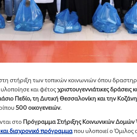
τη στήριξη των τοπικών κοινωνιών όπου δραστηριο
υλοποίησε και φέτος
χριστουγεννιάτικες δράσεις κ
σιο Πεδίο, τη Δυτική Θεσσαλονίκη και την Κοζάνη
ερίπου
500 οικογενειών
.
νται στο
Πρόγραμμα Στήριξης Κοινωνικών Δομώ
και διαχρονικό πρόγραμμα
που υλοποιεί ο Όμιλος α