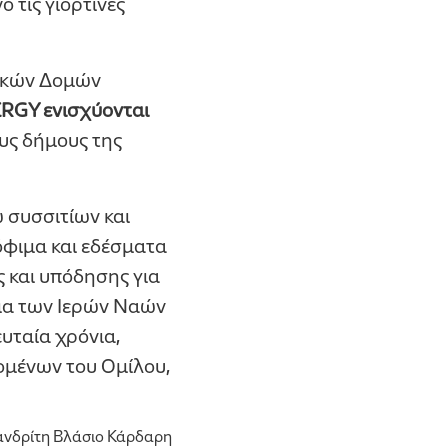
ο τις γιορτινές
νικών Δομών
ERGY ενισχύονται
υς δήμους της
 συσσιτίων και
όφιμα και εδέσματα
ς και υπόδησης για
τια των Ιερών Ναών
ευταία χρόνια,
ομένων του Ομίλου,
μανδρίτη Βλάσιο Κάρδαρη