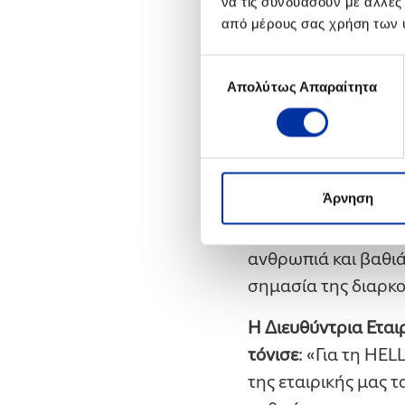
να τις συνδυάσουν με άλλες
ενισχύοντας την πα
από μέρους σας χρήση των 
περιόδους αυξημέν
Επιλογή
Ο Σεβασμιώτατος Μ
Απολύτως Απαραίτητα
συγκατάθεσης
«Ευχαριστώ θερμά 
Ιερού Ναού Αγίου Α
των ανθρώπων στον 
Άρνηση
Στο ίδιο πνεύμα,
ο 
Κωνσταντίνος υπο
ανθρωπιά και βαθιά
σημασία της διαρκού
Η Διευθύντρια Ετα
τόνισε
: «Για τη HE
της εταιρικής μας τ