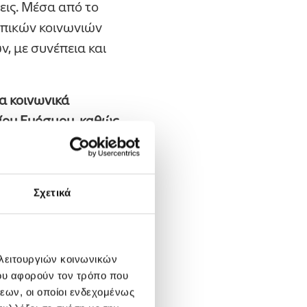
εις. Μέσα από το
οπικών κοινωνιών
, με συνέπεια και
α κοινωνικά
σίου Ευόσμου, καθώς
της HELLENiQ
ι τη διανομή
σία με τις Ιερές
Σχετικά
ς.
ορων Δήμων
έως
ε μηνιαία βάση
 λειτουργιών κοινωνικών
εσσαλονίκη και στην
ου αφορούν τον τρόπο που
εων, οι οποίοι ενδεχομένως
 του Προγράμματος,