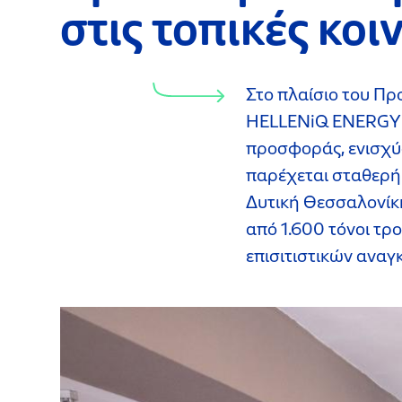
στις τοπικές κοι
Στο πλαίσιο του Π
HELLENiQ ENERGY υ
προσφοράς, ενισχύο
παρέχεται σταθερή 
Δυτική Θεσσαλονίκη
από 1.600 τόνοι τ
επισιτιστικών αναγκ