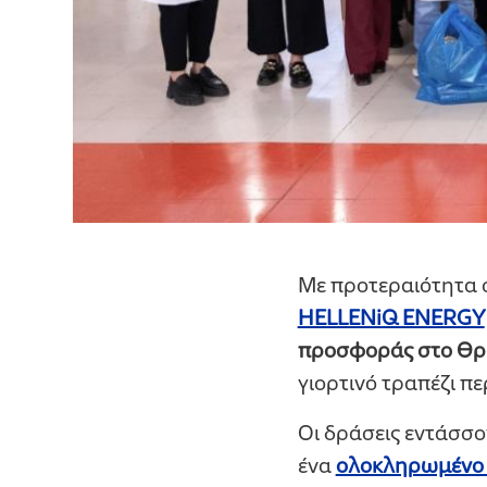
Με προτεραιότητα σ
HELLENiQ ENERGY
προσφοράς στο Θριά
γιορτινό τραπέζι π
Οι δράσεις εντάσσο
ένα
ολοκληρωμένο 