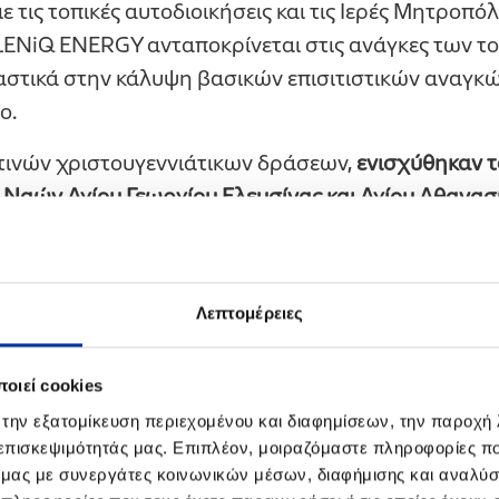
 τις τοπικές αυτοδιοικήσεις και τις Ιερές Μητροπόλ
ENiQ ENERGY ανταποκρίνεται στις ανάγκες των τ
αστικά στην κάλυψη βασικών επισιτιστικών αναγκών
ο.
ετινών χριστουγεννιάτικων δράσεων,
ενισχύθηκαν τ
 Ναών Αγίου Γεωργίου Ελευσίνας και Αγίου Αθανα
ομές του Δήμου Κοζάνης
. Παράλληλα,
εργαζόμενοι 
ν εθελοντικά
στην παρασκευή, τη μεριδοποίηση κα
τας έμπρακτα τη λειτουργία των δομών, σε συνεργα
Λεπτομέρειες
ων & Σαλαμίνος και Νεαπόλεως & Σταυρουπόλεω
ου Προγράμματος Στήριξης Κοινωνικών Δομών Όμ
οιεί cookies
εθεί περισσότεροι από 1.600 τόνοι τροφίμων
, ενώ
σ
 την εξατομίκευση περιεχομένου και διαφημίσεων, την παροχή
 1.700 οικογένειες
στο Θριάσιο Πεδίο, τη Δυτική Θ
 επισκεψιμότητάς μας. Επιπλέον, μοιραζόμαστε πληροφορίες π
ό μας με συνεργάτες κοινωνικών μέσων, διαφήμισης και αναλύσ
γεννιάτικες δράσεις λειτουργούν συμπληρωματικά