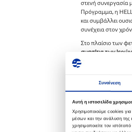
στενή συνεργασία με
Πρόγραμμα, η HELL
και συμβάλλει ουσι
συνέχεια στον χρόν
Στο πλαίσιο των φ
συσσίτια των Ιερών
και οι κοινωνικές δ
ENERGY συμμετείχα
γευμάτων, ενισχύον
Συναίνεση
Μητροπόλεις Μεγάρ
Από την έναρξη τ
Αυτή η ιστοσελίδα χρησιμοπ
σήμερα, έχουν διατ
Χρησιμοποιούμε cookies για
στηρίζονται περίπου
μέσων και την ανάλυση της
χρησιμοποιείτε τον ιστότοπ
Κοζάνη. Οι χριστου