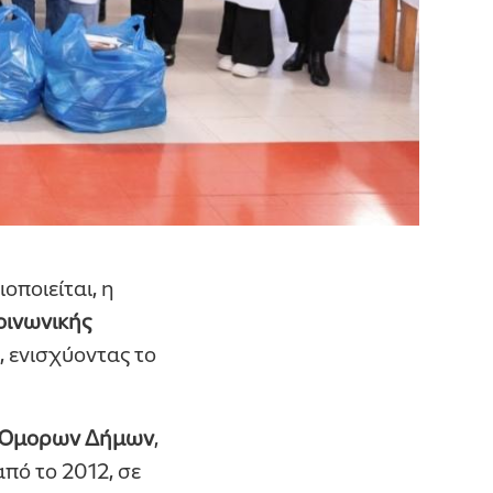
ποιείται, η
οινωνικής
, ενισχύοντας το
ν Όμορων Δήμων
,
πό το 2012, σε