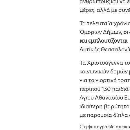
ανθρώπους και να εν
μέρες, αλλά με συνέ
Τα τελευταία χρόνι
Όμορων Δήμων,
οι
και εμπλουτίζονται
Δυτικής Θεσσαλονίκ
Τα Χριστούγεννα το
κοινωνικών δομών μ
για το γιορτινό τρα
περίπου 130 παιδιά
Αγίου Αθανασίου Ευό
ιδιαίτερη βαρύτητα
με παρουσία δίπλα σ
Στη φωτογραφία απεικον