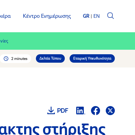
ιέρα
Κέντρο Ενημέρωσης
GR
EN
νίες
Δελτία Τύπου
Εταιρική Υπευθυνότητα
2 minutes
PDF
ακτης στήριξης