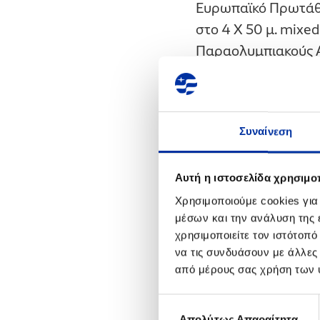
Ευρωπαϊκό Πρωτάθλη
στο 4 X 50 μ. mixed
Παραολυμπιακούς Αγ
Φιλοδοξία και των 
μεταλλίων στους Πα
διοργανώσεις που 
Συναίνεση
Ο Όμιλος
ΕΛΛΗΝΙΚ
Αυτή η ιστοσελίδα χρησιμοπ
καταβάλλουν οι άνθρ
ανταπεξέλθουν στην
Χρησιμοποιούμε cookies για
μέσων και την ανάλυση της
κυνηγήσουν τα όνειρ
χρησιμοποιείτε τον ιστότοπ
να τις συνδυάσουν με άλλες
Ενδεικτικά, από 
από μέρους σας χρήση των 
Στήριξε Αθλητές
(Άρση Βαρών), Ε
Επιλογή
Απολύτως Απαραίτητα
συγκατάθεσης