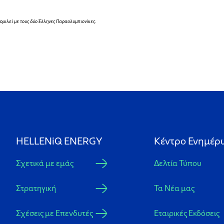
μιλεί με τους δύο Έλληνες Παραολυμπιονίκες.
HELLENiQ ENERGY
Κέντρο Ενημέρ
Σχετικά με εμάς
Δελτία Τύπου
Στρατηγική
Τα Νέα μας
Σχέσεις με Επενδυτές
Εταιρικές Εκδόσεις