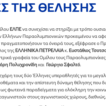
Σ ΤΗΣ ΘΕΛΗΣΗΣ
ίλου
ΕΛΠΕ
να συνεχίσει να στηρίζει με τρόπο ουσια
ων Ελλήνων Παραολυμπιονικών προκειμένου να αφ
α πραγματοποιήσουν τα όνειρά τους, εξέφρασε ο Π
λος της
ΕΛΛΗΝΙΚΑ ΠΕΤΡΕΛΑΙΑ
κ.
Ευστάθιος Τσοτσ
τρικά γραφεία του Ομίλου τους Παραολυμπιονίκες
όρη Πολυχρονίδη
και
Γεώργιο Σφαλτό
.
χάρη τους δύο Έλληνες υπεραθλητές για το μεγαλ
οθέματα και την απίστευτη δύναμη θέλησης που δι
 ως φωτεινά παραδείγματα για ολόκληρη την κοινω
ταγωνιστούν στους αγωνιστικούς χώρους, διεθνώς.