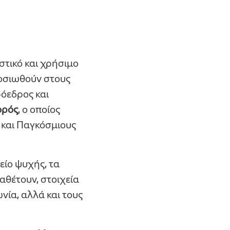
στικό και χρήσιμο
οσιωθούν στους
ρόεδρος και
ορός
, ο οποίος
 και Παγκόσμιους
είο ψυχής, τα
αθέτουν, στοιχεία
νία, αλλά και τους