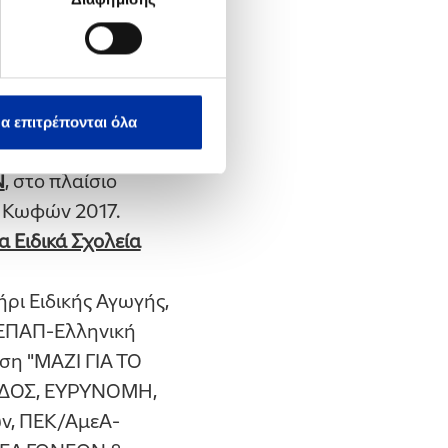
είων όμορων Δήμων,
 ΣΥΛΛΟΓΟΣ ΑΜΕΑ
ΟΣ", ΜΕΓΑΣ
ΗΝΙΟΣ ΑΘΛΗΤΙΚΟΣ
α επιτρέπονται όλα
Ν
, στο πλαίσιο
ς Κωφών 2017.
α Ειδικά Σχολεία
ι Ειδικής Αγωγής,
ΛΕΠΑΠ-Ελληνική
ση "ΜΑΖΙ ΓΙΑ ΤΟ
ΛΑΔΟΣ, ΕΥΡΥΝΟΜΗ,
ν, ΠΕΚ/ΑμεΑ-