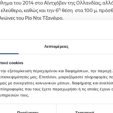
μα του 2014 στο Αϊντχόβεν της Ολλανδίας, αλλά 
η
 ελεύθερο, καθώς και την 6
θέση στα 100 μ. πρόσθ
ώνες του Ρίο Ντε Τζανέιρο.
δύο σπουδαίων αθλητών μας, είναι η συμμετοχή το
ραολυμπιακούς Αγώνες του Τόκυο το 2020, αλλά κα
θα προηγηθούν.
Λεπτομέρειες
Α ΠΕΤΡΕΛΑΙΑ
, στέκεται διαχρονικά αρωγός των π
οιεί cookies
ωποι με ειδικές ικανότητες και δεξιότητες, προκει
 καθημερινότητά τους, να ενταχθούν στην κοινωνί
 την εξατομίκευση περιεχομένου και διαφημίσεων, την παροχή
 επισκεψιμότητάς μας. Επιπλέον, μοιραζόμαστε πληροφορίες π
α και τις φιλοδοξίες τους.
ό μας με συνεργάτες κοινωνικών μέσων, διαφήμισης και αναλύσ
 πληροφορίες που τους έχετε παραχωρήσει ή τις οποίες έχουν σ
το 2011 έως σήμερα:
υπηρεσιών τους.
, όπως
: Γρηγόρης Πολυχρονίδης (BOCCIA), Δημήτ
υάγγελος Κακοσαίος (Σκοποβολή), Ζησίδης Δημήτρ
Προτίμησης
Στατιστικά