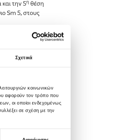
η
και την 5
θέση
ιο Sm 5, στους
υς και η κατάκτηση
ι στις υπόλοιπες
Σχετικά
ροσπαθειών που
μένου να
α αλλά και να
 λειτουργιών κοινωνικών
ου αφορούν τον τρόπο που
εων, οι οποίοι ενδεχομένως
υλλέξει σε σχέση με την
ρης Μπακοχρήστος
ης (Σφαιροβόλος),
Διαφήμισης