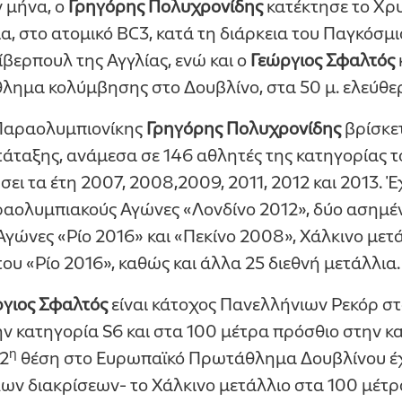
ν μήνα, ο
Γρηγόρης Πολυχρονίδης
κατέκτησε το Χρ
α, στο ατομικό BC3, κατά τη διάρκεια του Παγκόσ
ίβερπουλ της Αγγλίας, ενώ και ο
Γεώργιος Σφαλτός
ημα κολύμβησης στο Δουβλίνο, στα 50 μ. ελεύθερ
Παραολυμπιονίκης
Γρηγόρης Πολυχρονίδης
βρίσκετ
άταξης, ανάμεσα σε 146 αθλητές της κατηγορίας το
σει τα έτη 2007, 2008,2009, 2011, 2012 και 2013. Έ
ραολυμπιακούς Αγώνες «Λονδίνο 2012», δύο ασημέν
ώνες «Ρίο 2016» και «Πεκίνο 2008», Χάλκινο μετ
υ «Ρίο 2016», καθώς και άλλα 25 διεθνή μετάλλια.
γιος Σφαλτός
είναι κάτοχος Πανελλήνιων Ρεκόρ στ
ν κατηγορία S6 και στα 100 μέτρα πρόσθιο στην κα
η
2
θέση στο Ευρωπαϊκό Πρωτάθλημα Δουβλίνου έχε
ν διακρίσεων- το Χάλκινο μετάλλιο στα 100 μέτρ