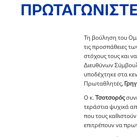
ΠΡΩΤΑΓΩΝΙΣΤΕ
Τη βούληση του Ομ
τις προσπάθειες τ
στόχους τους και ν
Διευθύνων Σύμβου
υποδέχτηκε στα κεν
Πρωταθλητές,
Γρηγ
Ο κ.
Τσοτσορός
συνε
τεράστια ψυχικά απ
που τους καθιστούν
επιτρέπουν να πρω