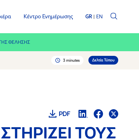
ιέρα
Κέντρο Ενημέρωσης
GR
EN
 ΤΗΣ ΘΕΛΗΣΗΣ
Δελτία Τύπου
3 minutes
PDF
ΣΤΗΡΙΖΕΙ ΤΟΥΣ