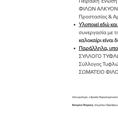
Πειραϊκή Ένωση
ΦΙΛΩΝ ΑΛΚΥΟΝΗ,
Προστασίας & Αρ
Υλοποιεί εδώ και
συνεργασία με τ
καλοκαίρι είναι δ
Παράλληλα, υπο
ΣΥΛΛΟΓΟ ΤΥΦΛΩΝ
Σύλλογος Τυφλών
ΣΩΜΑΤΕΙΟ ΦΙΛΩ
Από αριστερά, ο Χρυσός Παραολυμπιονίκ
Κατερίνα Πατρώνη
, στη μέση ο Πρόεδρος