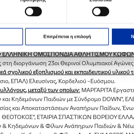
 (Άρση Βαρών), Γεώργιος Σφαλτός (Κολύμβηση).
ική ενίσχυση στο πλαίσιο λειτουργίας των σωματ
ΕΤΟΙ Θεσσαλονίκης Σύλλογος ΑΜΕΑ, ΑΘΛΗΤΙΚΟΣ
τικός Σύλλογος Ατόμων με Αναπηρία "ΤΡΙΠΤΟΛΕΜ
ΛΑΙΑΣ (Καλαθοσφαίριση με αμαξίδιο), ΠΑΝΕΛΛ
Επιτρέπεται η επιλογή
Ν
ΗΤΙΚΑ ΑΝΑΠΗΡΩΝ –ΠΑΣΚΑ.
την ΕΛΛΗΝΙΚΗ ΟΜΟΣΠΟΝΔΙΑ ΑΘΛΗΤΙΣΜΟΥ ΚΩΦΩ
 στη διοργάνωση 23οι Θερινοί Ολυμπιακοί Αγώνε
ά σχολικού εξοπλισμού και εκπαιδευτικού υλικού τ
άσιο, ΕΠΑΛ) Ελευσίνας, Κορδελιού –Ευόσμου.
υλλόγους, μεταξύ των οποίων
:
ΜΑΡΓΑΡΙΤΑ Εργαστήρ
ν και Κηδεμόνων Παιδιών με Σύνδρομο DOWN", Ε
ασίας και Αποκαταστάσεων Αναπήρων Παίδων, Ένω
Π. "Η ΘΕΟΤΟΚΟΣ", ΕΤΑΙΡΙΑ ΣΠΑΣΤΙΚΩΝ ΒΟΡΕΙΟΥ ΕΛ
ν & Κηδεμόνων & Φίλων Ανάπηρων Παιδιών & Νέω