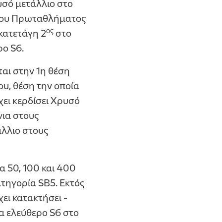
υσό μετάλλιο στο
μιου Πρωταθλήματος
ος
κατετάγη 2
στο
ο S6.
αι στην 1η θέση
υ, θέση την οποία
χει κερδίσει Χρυσό
ια στους
άλλιο στους
α 50, 100 και 400
τηγορία SB5. Εκτός
ι κατακτήσει -
α ελεύθερο S6 στο