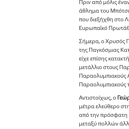
Πριν από μόλις ένα
άθλημα του Μπότσι
που διεξήχθη στο Λ
Ευρωπαϊκό Πρωτάθλ
Σήμερα, ο Χρυσός 
της Παγκόσμιας Κατ
είχε επίσης κατακτή
μετάλλιο στους Πα
Παραολυμπιακούς Αγ
Παραολυμπιακούς το
Αντιστοίχως, ο
Γεώρ
μέτρα ελεύθερο στη
από την πρόσφατη 
μεταξύ πολλών άλλω