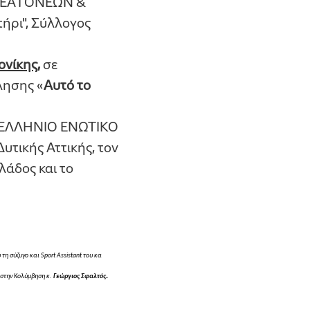
ΜΕΑ ΓΟΝΕΩΝ &
ρι", Σύλλογος
ονίκης
,
σε
λησης «
Αυτό το
ΝΕΛΛΗΝΙΟ ΕΝΩΤΙΚΟ
ικής Αττικής, τον
άδος και το
 τη σύζυγο και Sport Assistant του κα
.
στην Κολύμβηση κ.
Γεώργιος Σφαλτός