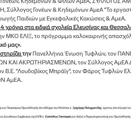
 Γονέων, Κηδεμόνων & Φίλων ΑμεΑ, ΣΥΛΛΟΓΟΣ Α
 Σύλλογος Γονέων & Κηδεμόνων ΑμεΑ "Το εργαστή
ωγής Παιδιών με Εγκεφαλικές Κακώσεις & ΑμεΑ.
 4 χρόνια στα ειδικά σχολεία Ελευσίνας και Θεσσαλ
ην ΜΚΟ ΕΛΙΞ, το πρόγραμμα καλοκαιρινής απασχό
ικό μας».
στηρίζει
την
Πανελλήνια Ένωση Τυφλών, τον ΠΑ
 ΚΑΙ ΑΚΡΩΤΗΡΙΑΣΜΕΝΩΝ, τον Σύλλογος ΑμΕΑ Δυτ
 Β.Ε. "Λουδοβίκος Μπράϊγ", τον Φάρος Τυφλών Ελλ
Ν ΑμΕΑ.
ης και Παγκόσμιος Πρωταθλητής στο άθλημα του Μπότσια κ.
Γρηγόρης Πολυχρονίδης
, έχοντας στο πλευρό του
 και Διευθύνων Σύμβουλος της ΕΛΠΕ κ
. Ευστάθιος Τσοτσορός
και δεξιά ο Παραολυμπιονίκης και Πρωταθλητής 