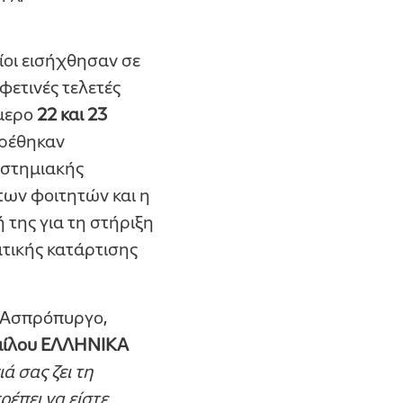
ίοι εισήχθησαν σε
φετινές τελετές
ήμερο
22 και 23
υρέθηκαν
ιστημιακής
των φοιτητών και η
ή της για τη στήριξη
ατικής κατάρτισης
ν Ασπρόπυργο,
Ομίλου ΕΛΛΗΝΙΚΑ
ιά σας ζει τη
έπει να είστε