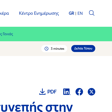
ιέρα
Κέντρο Ενημέρωσης
GR
EN
 Γενιάς
Δελτία Τύπου
3 minutes
PDF
υνεπής στην