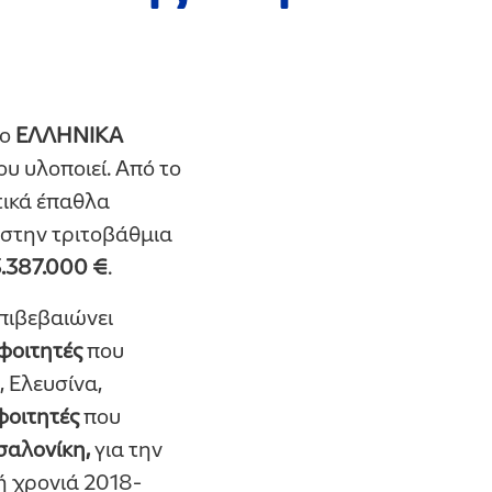
λο
ΕΛΛΗΝΙΚΑ
υ υλοποιεί. Από το
τικά έπαθλα
 στην τριτοβάθμια
3.387.000 €
.
πιβεβαιώνει
φοιτητές
που
 Ελευσίνα,
φοιτητές
που
σαλονίκη,
για την
ή χρονιά 2018-