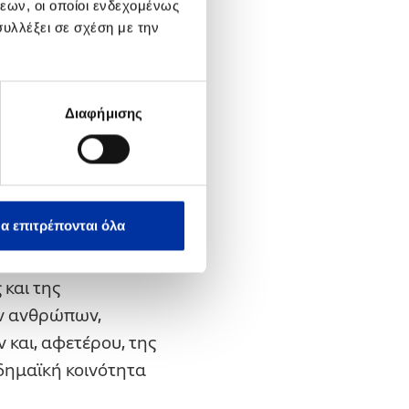
εων, οι οποίοι ενδεχομένως
το εξωτερικό
».
υλλέξει σε σχέση με την
 από μια σειρά
ται το πρόγραμμα
ιστήμια του
Διαφήμισης
ύματα, όπως το
τήμιο Αθηνών
, το
νίκης
, το
ση Μεταπτυχιακών
α επιτρέπονται όλα
 και της
ων ανθρώπων,
 και, αφετέρου, της
δημαϊκή κοινότητα