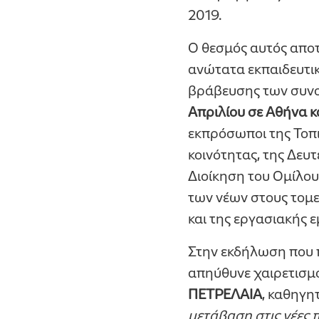
2019.
Ο θεσμός αυτός αποτ
ανώτατα εκπαιδευτικά
βράβευσης των συν
Απριλίου σε Αθήνα κ
εκπρόσωποι της Τοπ
κοινότητας, της Δευ
Διοίκηση του Ομίλο
των νέων στους τομε
και της εργασιακής ε
Στην εκδήλωση που 
απηύθυνε χαιρετισμ
ΠΕΤΡΕΛΑΙΑ
, καθηγη
μετάβαση στις νέες 