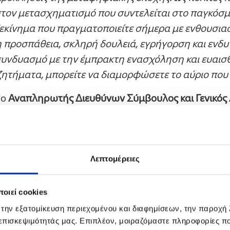
στον μετασχηματισμό που συντελείται στο παγκόσμ
ξεκίνημα που πραγματοποιείτε σήμερα με ενθουσιασ
η προσπάθεια, σκληρή δουλειά, εγρήγορση και εν
συνδυασμό με την έμπρακτη ενασχόληση και ευαισ
ητήματα, μπορείτε να διαμορφώσετε το αύριο που
 ο
Αναπληρωτής Διευθύνων Σύμβουλος και Γενικός
ίλου ΕΛΛΗΝΙΚΑ ΠΕΤΡΕΛΑΙΑ κ. Ανδρέας Σιάμισιης
, 
ς στη Θεσσαλονίκη, επεσήμανε: «
Για τον Όμιλο Ε
υλίες όπως η σημερινή έχουν στόχο να επιβραβεύ
ητούν να κάνουν τα πρώτα τους βήματα σε ένα δυ
Λεπτομέρειες
ού και να αποκτήσουν προοπτική για το μέλλον. Εσ
χη, οφείλετε να συνεχίσετε να επενδύετε στους ε
οιεί cookies
κτήσετε τη γνώση, η οποία απαιτεί σκληρή προσπ
 την εξατομίκευση περιεχομένου και διαφημίσεων, την παροχή
ία θα σας δοθεί η δυνατότητα να διευρύνετε τους ο
 επισκεψιμότητάς μας. Επιπλέον, μοιραζόμαστε πληροφορίες π