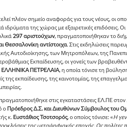
ελεί πλέον σημείο αναφοράς για τους νέους, οι οπο
 ιδρύματα της χώρας με εξαιρετικές επιδόσεις. Οι 
ολικά
297 αριστούχων
, πραγματοποιήθηκαν το δι
αι Θεσσαλονίκη αντίστοιχα
. Στις εκδηλώσεις παρε
ικής Αυτοδιοίκησης, των Μητροπόλεων, της Πανεπ
τεροβάθμιας Εκπαίδευσης, οι γονείς των βραβευθέν
υ
ΕΛΛΗΝΙΚΑ ΠΕΤΡΕΛΑΙΑ
, η οποία τόνισε τη βούλησ
ίς της εκπαίδευσης, της καινοτομίας, της επαγγελμ
μπειρίας.
πραγματοποιήθηκε στις εγκαταστάσεις ΕΛ.ΠΕ στο
ό ο
Πρόεδρος Δ.Σ. και Διευθύνων Σύμβουλος του 
τής κ.
Ευστάθιος Τσοτσορός
, ο οποίος τόνισε: «
Η γεν
προκλήσεις της μεταψηφιακής εποχής. Ως πολίτες πρ