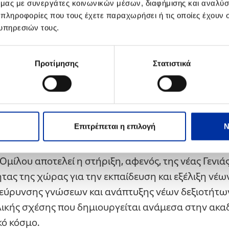
ό μας με συνεργάτες κοινωνικών μέσων, διαφήμισης και αναλύσ
ονδήποτε τομέα απασχοληθείτε στην Ελλάδα ή και σ
 πληροφορίες που τους έχετε παραχωρήσει ή τις οποίες έχουν σ
υπηρεσιών τους.
 ΠΕΤΡΕΛΑΙΑ
στηρίζει διαχρονικά τη νέα γενιά μέσα
οινωνικής Ευθύνης, στις οποίες συμπεριλαμβάνον
απτυχιακές σπουδές σε εγνωσμένου κύρους Πανεπ
Προτίμησης
Στατιστικά
αι οι στρατηγικές συνεργασίες με Εκπαιδευτικά Ιδρ
, το
Πανεπιστήμιο Πειραιά
, το
Οικονομικό Πανεπισ
ς Αττικής
, το
Αριστοτέλειο Πανεπιστήμιο Θεσσαλο
στήμιο Θράκης
και άλλα Ιδρύματα, για την ενίσχυ
Επιτρέπεται η επιλογή
Ν
ρογραμμάτων.
μίλου αποτελεί η στήριξη, αφενός, της νέας Γενιάς
τας της χώρας για την εκπαίδευση και εξέλιξη νέ
διεύρυνσης γνώσεων και ανάπτυξης νέων δεξιοτήτων
ικής σχέσης που δημιουργείται ανάμεσα στην ακα
κό κόσμο.