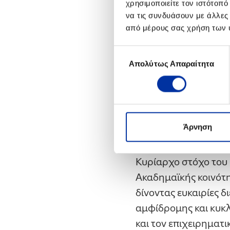
χρησιμοποιείτε τον ιστότοπ
διακριθείτε σε οποι
να τις συνδυάσουν με άλλες
από μέρους σας χρήση των 
Ο Όμιλος
ΕΛΛΗΝΙΚΑ
δράσεων Εταιρικής Κ
Επιλογή
Υποτροφιών για Μετ
Απολύτως Απαραίτητα
συγκατάθεσης
εξωτερικού, καθώς κ
Πολυτεχνείο Κρήτης
Πανεπιστήμιο Δυτική
Δημοκρίτειο Πανεπι
Άρνηση
και Διδακτορικών π
Κυρίαρχο στόχο του Ο
Ακαδημαϊκής κοινότη
δίνοντας ευκαιρίες 
αμφίδρομης και κυκλ
και τον επιχειρηματι