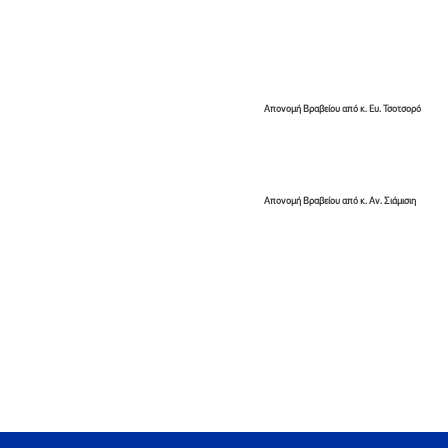
Απονομή Βραβείου από κ. Ευ. Τσοτσορό
Απονομή Βραβείου από κ. Αν. Σιάμισιη