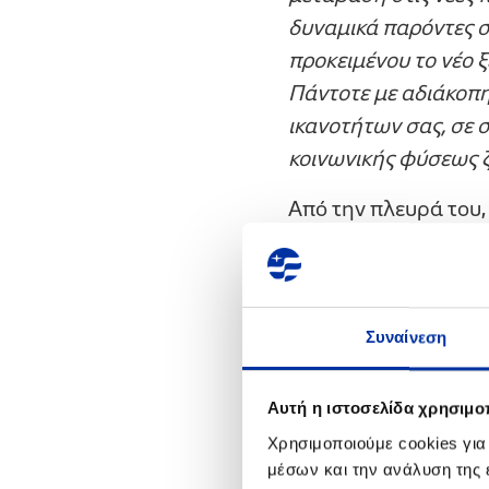
δυναμικά παρόντες 
προκειμένου το νέο 
Πάντοτε με αδιάκοπ
ικανοτήτων σας, σε 
κοινωνικής φύσεως ζ
Από την πλευρά του,
Οικονομικών του Ομ
αριστούχους φοιτητέ
ΠΕΤΡΕΛΑΙΑ, πρωτοβο
ανθρώπους που αναζ
Συναίνεση
διεθνούς ανταγωνισμ
σηκώσει ψηλά τον πή
Αυτή η ιστοσελίδα χρησιμοπ
προκειμένου να κατα
Χρησιμοποιούμε cookies για
από αυτή τη διαδικασ
μέσων και την ανάλυση της