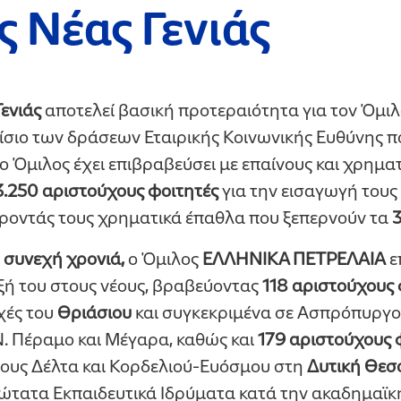
 Νέας Γενιάς
ενιάς
αποτελεί βασική προτεραιότητα για τον Όμι
αίσιο των δράσεων Εταιρικής Κοινωνικής Ευθύνης πο
ο Όμιλος έχει επιβραβεύσει με επαίνους και χρημα
3.250 αριστούχους φοιτητές
για την εισαγωγή τους
ροντάς τους χρηματικά έπαθλα που ξεπερνούν τα
 συνεχή χρονιά,
ο Όμιλος
ΕΛΛΗΝΙΚΑ ΠΕΤΡΕΛΑΙΑ
ε
ή του στους νέους, βραβεύοντας
118 αριστούχους 
χές του
Θριάσιου
και συγκεκριμένα σε Ασπρόπυργο,
. Πέραμο και Μέγαρα, καθώς και
179
αριστούχους 
μους Δέλτα και Κορδελιού-Ευόσμου στη
Δυτική Θεσ
ώτατα Εκπαιδευτικά Ιδρύματα κατά την ακαδημαϊκ