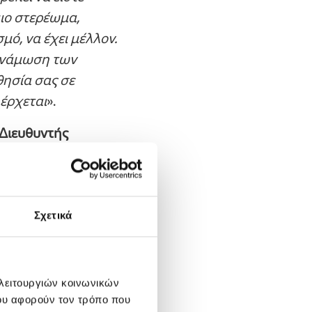
ιο στερέωμα,
μό, να έχει μέλλον.
δυνάμωση των
θησία σας σε
 έρχεται
».
 Διευθυντής
μιλώντας στους
ΛΛΗΝΙΚΑ
σουν νέους ικανούς
ναμικό περιβάλλον
Σχετικά
είς, έχοντας ήδη
αυτούς σας
άθεια. Μέσα όμως
 λειτουργιών κοινωνικών
ρίζοντές σας και να
ου αφορούν τον τρόπο που