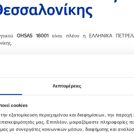
Θεσσαλονίκης
ιητικού
OΗSAS 18001
είναι πλέον η ΕΛΛΗΝΙΚΑ ΠΕΤΡΕΛΑΙ
νίκης.
ηκε από την TUV Rheinland Hellas, διαπιστευμένου φορέα για τ
ι αξιολόγηση του Συστήματος Διαχείρισης της Υγιεινής και 
ιομηχανικές Εγκαταστάσεις Θεσσαλονίκης.
ελέγχεται η πληρότητα του προαναφερθέντος Συστήματος ό
Λεπτομέρειες
κού Κινδύνου, Προγράμματα και Στόχοι Μείωσης της Επικινδ
ντυπα κ.α. καθώς και η εφαρμογή τους στο σύνολο των εγκατασ
οιεί cookies
στην πολιτική της, θεωρεί τις συνθήκες Υγιεινής και Α
 την εξατομίκευση περιεχομένου και διαφημίσεων, την παροχή
άσκηση των δραστηριοτήτων της και παράλληλα θα συνεχ
 επισκεψιμότητάς μας. Επιπλέον, μοιραζόμαστε πληροφορίες π
διαρκή βελτίωσή τους.
ό μας με συνεργάτες κοινωνικών μέσων, διαφήμισης και αναλύσ