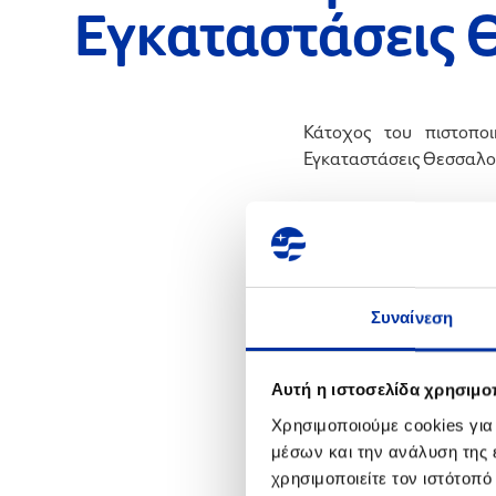
Εγκαταστάσεις 
Κάτοχος του πιστοπο
Εγκαταστάσεις Θεσσαλο
Το πιστοποιητικό εκδόθ
μετά από επιθεώρηση κα
που εφαρμόζεται στις Β
Για την απόκτησή του 
Συναίνεση
Εκτίμησης Επαγγελματι
Διαδικασίες, Οδηγίες, Έ
Αυτή η ιστοσελίδα χρησιμοπ
Η ΕΛΛΗΝΙΚΑ ΠΕΤΡΕΛΑΙΑ 
Χρησιμοποιούμε cookies για
προϋπόθεση για την 
μέσων και την ανάλυση της
προσπάθειές της για τη 
χρησιμοποιείτε τον ιστότοπ