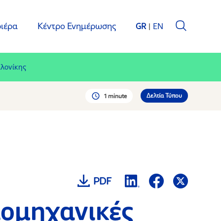
ιέρα
Κέντρο Ενημέρωσης
GR
EN
αλονίκης
Δελτία Τύπου
1 minute
PDF
ιομηχανικές