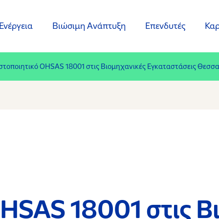
Ενέργεια
Βιώσιμη Ανάπτυξη
Επενδυτές
Καρ
στοποιητικό OHSAS 18001 στις Βιομηχανικές Εγκαταστάσεις Θεσσ
OHSAS 18001 στις Β