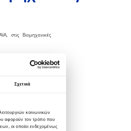
Α, στις Βιομηχανικές
ο συγκεκριμένο πρότυπο,
Ασφάλειας της Εργασίας,
πως Εγχειρίδια, Μελέτη
Σχετικά
υνότητας της Εργασίας,
τάσεων.
σφάλειας ως πρωταρχική
 λειτουργιών κοινωνικών
ίσει τις απρόσκοπτες
ου αφορούν τον τρόπο που
εων, οι οποίοι ενδεχομένως