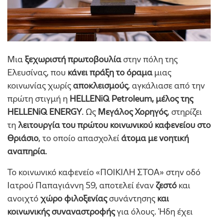
Μια
ξεχωριστή πρωτοβουλία
στην πόλη της
Ελευσίνας, που
κάνει πράξη το όραμα
μιας
κοινωνίας χωρίς
αποκλεισμούς
, αγκάλιασε από την
πρώτη στιγμή η
HELLENiQ Petroleum, μέλος της
HELLENiQ ENERGY
. Ως
Μεγάλος Χορηγός
, στηρίζει
τη
λειτουργία του πρώτου κοινωνικού καφενείου
στο
Θριάσιο
, το οποίο απασχολεί
άτομα με νοητική
αναπηρία
.
Το κοινωνικό καφενείο «ΠΟΙΚΙΛΗ ΣΤΟΑ» στην οδό
Ιατρού Παπαγιάννη 59, αποτελεί έναν
ζεστό
και
ανοιχτό
χώρο φιλοξενίας
συνάντησης
και
κοινωνικής συναναστροφής
για όλους. Ήδη έχει