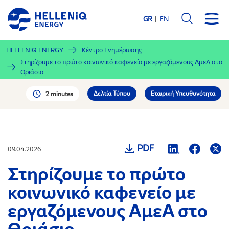
Παράκαμψη
προς
GR
EN
το
κυρίως
HELLENiQ ENERGY
Κέντρο Ενημέρωσης
περιεχόμενο
Στηρίζουμε το πρώτο κοινωνικό καφενείο με εργαζόμενους ΑμεΑ στο
Θριάσιο
Δελτία Τύπου
Εταιρική Υπευθυνότητα
2 minutes
PDF
09.04.2026
Στηρίζουμε το πρώτο
κοινωνικό καφενείο με
εργαζόμενους ΑμεΑ στο