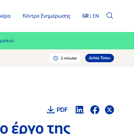
ιέρα
Κέντρο Ενημέρωσης
GR
EN
ρμαϊκού
Δελτία Τύπου
2 minutes
PDF
ο έργο της