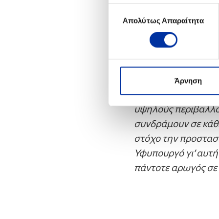
Επιλογή
Απολύτως Απαραίτητα
συγκατάθεσης
Μετά την υπογραφή
«Η συμμετοχή μας σ
αποδεικνύει τη στ
και στην ανάδειξη 
Άρνηση
ΠΕΤΡΕΛΑΙΑ’ ακολουθ
υψηλούς περιβαλλον
συνδράμουν σε κάθε
στόχο την προστασ
Υφυπουργό γι’ αυτή
πάντοτε αρωγός σε 