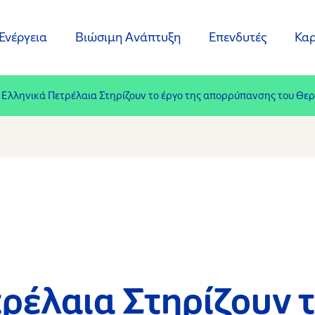
Ενέργεια
Βιώσιμη Ανάπτυξη
Επενδυτές
Καρ
 Ελληνικά Πετρέλαια Στηρίζουν το έργο της απορρύπανσης του Θε
ρέλαια Στηρίζουν τ