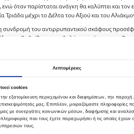
ενώ όταν παρίσταται ανάγκη θα καλύπτει και τον 
α Τριάδα μέχρι το Δέλτα του Αξιού και του Αλιάκμο
 η συνδρομή του αντιρρυπαντικού σκάφους προσέφ
έλη, αναβαθμίζοντας το θαλάσσιο μέτωπο της Θεσσ
στόσο, η δυσχερής οικονομική συγκυρία σε συνδυα
υλίων του Μακεδονίας-Θράκης, ανάγκασαν την πολ
ίες από ιδιωτικές εταιρείες και φορείς, προκειμένο
Λεπτομέρειες
πορρύπανσης του Θερμαϊκού. Στη πρόσκληση αυτή,
ς ΕΛΛΗΝΙΚΑ ΠΕΤΡΕΛΑΙΑ.
οιεί cookies
 του Μακεδονίας-Θράκης υπεγράφη η σύμβαση χορ
 την εξατομίκευση περιεχομένου και διαφημίσεων, την παροχή
 επισκεψιμότητάς μας. Επιπλέον, μοιραζόμαστε πληροφορίες π
ία του σκάφους, “North Aegean Slops”, παρουσία τ
ό μας με συνεργάτες κοινωνικών μέσων, διαφήμισης και αναλύσ
σαρουχά. Τον Όμιλο ΕΛΛΗΝΙΚΑ ΠΕΤΡΕΛΑΙΑ εκπρο
 πληροφορίες που τους έχετε παραχωρήσει ή τις οποίες έχουν σ
ανικών Εγκαταστάσεων Θεσσαλονίκης κ. Νίκος Ζαχ
υπηρεσιών τους.