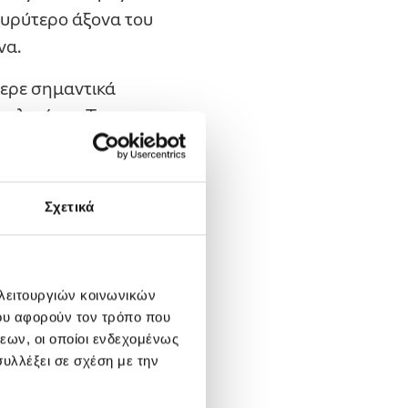
ευρύτερο άξονα του
να.
ερε σημαντικά
αλονίκης. Τον
σμό με την
ιτική ηγεσία του
υ να αρχίσει και
Σχετικά
 ανταποκρίθηκε με
ηγίας με την
 λειτουργιών κοινωνικών
ου αφορούν τον τρόπο που
ης Υφυπουργού κας
εων, οι οποίοι ενδεχομένως
σώπησε ο
υλλέξει σε σχέση με την
αριάδης.