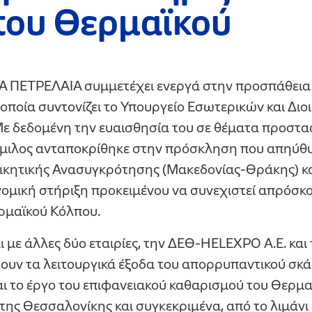
του Θερμαϊκού
 ΠΕΤΡΕΛΑΙΑ συμμετέχει ενεργά στην προσπάθεια 
οποία συντονίζει το Υπουργείο Εσωτερικών και Διο
ε δεδομένη την ευαισθησία του σε θέματα προστα
Όμιλος ανταποκρίθηκε στην πρόσκληση που απηύθ
οικητικής Ανασυγκρότησης (Μακεδονίας-Θράκης) κ
κονομική στήριξη προκειμένου να συνεχιστεί απρόσ
ρμαϊκού Κόλπου.
αι με άλλες δύο εταιρίες, την ΔΕΘ-HELEXPO Α.Ε. και 
ουν τα λειτουργικά έξοδα του απορρυπαντικού σκ
αι το έργο του επιφανειακού καθαρισμού του Θερμα
ης Θεσσαλονίκης και συγκεκριμένα, από το λιμάνι 