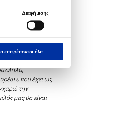
Διαφήμισης
:
πουργού,
του περιβάλλοντος
‘ΕΛΛΗΝΙΚΑ
α επιτρέπονται όλα
 πολιτική, θέτοντας
ράλληλα,
ορέων, που έχει ως
υγχαρώ την
ιλός μας θα είναι