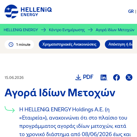
Παράκαμψη
προς
GR
το
κυρίως
HELLENiQ ENERGY
Κέντρο Ενημέρωσης
Αγορά Ιδίων Μετοχών
περιεχόμενο
Χρηματιστηριακές Ανακοινώσεις
Απόκτηση ή διάθ
1 minute
PDF
15.06.2026
Αγορά Ιδίων Μετοχών
H HELLENiQ ENERGY Holdings Α.Ε. (η
«Εταιρεία»), ανακοινώνει ότι στο πλαίσιο του
προγράμματος αγοράς ιδίων μετοχών, κατά
το χρονικό διάστημα από 08/06/2026 έως και