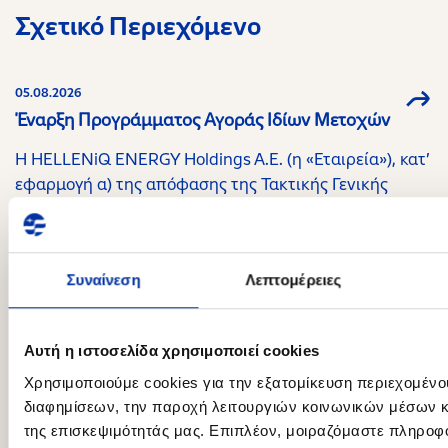
Σχετικό Περιεχόμενο
05.08.2026
Έναρξη Προγράμματος Αγοράς Ιδίων Μετοχών
Η HELLENiQ ENERGY Holdings A.E. (η «Εταιρεία»), κατ’
εφαρμογή α) της απόφασης της Τακτικής Γενικής
Συνέλευσης των μετόχων της 25ης Ιουνίου 2026 (η
«Γενική Συνέλευση» ) η οποία ενέκρινε την υιοθέτηση
προγράμματος αγοράς ιδίων μετοχών (το «Πρόγραμμα
Συναίνεση
Λεπτομέρειες
Αγοράς») και την παροχή σχετικής εξουσιοδότησης για
την υλοποίησή του στο Διοικητικό Συμβούλιο και β)
της απόφασης του Διοικητικού Συμβουλίου της
Αυτή η ιστοσελίδα χρησιμοποιεί cookies
Εταιρείας της 5ης Αυγούστου 2026, ανακοινώνει την
πρόθεσή της για έναρξη υλοποίησης του
Χρησιμοποιούμε cookies για την εξατομίκευση περιεχομένο
διαφημίσεων, την παροχή λειτουργιών κοινωνικών μέσων κ
Προγράμματος Αγοράς, προκειμένου να εξυπηρετήσει
της επισκεψιμότητάς μας. Επιπλέον, μοιραζόμαστε πληροφ
τη δωρεάν διάθεση μετοχών της Εταιρείας σε στελέχη