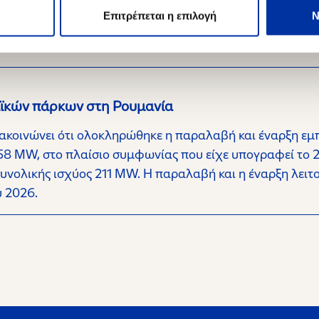
Επιτροπής Κεφαλαιαγοράς, η HELLENiQ ENERGY Holdings (
Επιτρέπεται η επιλογή
Ν
νωστοποιεί τα κάτωθι αναφορικά με τις επιπτώσεις της 
αϊκών πάρκων στη Ρουμανία
νακοινώνει ότι ολοκληρώθηκε η παραλαβή και έναρξη ε
58 MW, στο πλαίσιο συμφωνίας που είχε υπογραφεί το 2
ολικής ισχύος 211 MW. Η παραλαβή και η έναρξη λειτο
υ 2026.