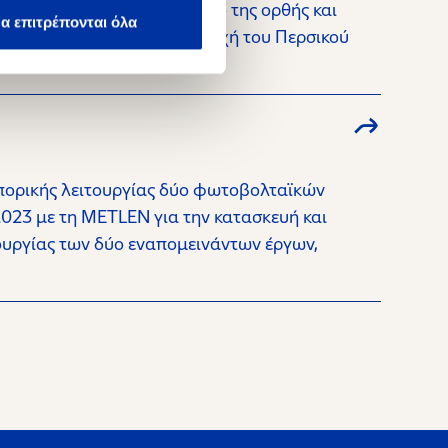
η «Εταιρεία»), στο πλαίσιο της ορθής και
α επιτρέπονται όλα
τρέχουσας κρίσης στην περιοχή του Περσικού
μπορικής λειτουργίας δύο φωτοβολταϊκών
023 με τη METLEN για την κατασκευή και
υργίας των δύο εναπομεινάντων έργων,