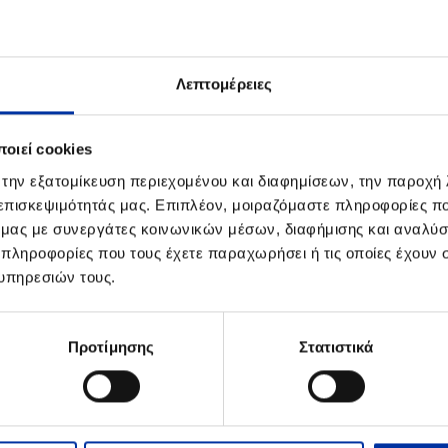
Λεπτομέρειες
οιεί cookies
 την εξατομίκευση περιεχομένου και διαφημίσεων, την παροχή
 επισκεψιμότητάς μας. Επιπλέον, μοιραζόμαστε πληροφορίες π
ό μας με συνεργάτες κοινωνικών μέσων, διαφήμισης και αναλύσ
 πληροφορίες που τους έχετε παραχωρήσει ή τις οποίες έχουν σ
Chevron στο Block 10
υπηρεσιών τους.
) ανακοινώνει ότι, κατέληξε σε συμφωνία με τη Chevron 
, η οποία βρίσκεται ανοικτά του Κυπαρισσιακού Κόλπου,
Προτίμησης
Στατιστικά
αλαιαγοράς