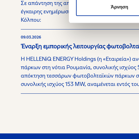
Σε απάντηση της από 13.03.2026 επιστολής της 
Άρνηση
έγκαιρης ενημέρωσης του επενδυτικού κοινού, γ
Κόλπου:
09.03.2026
Έναρξη εμπορικής λειτουργίας φωτοβολτ
Η HELLENiQ ENERGY Holdings (η «Εταιρεία») α
πάρκων στη νότια Ρουμανία, συνολικής ισχύος 
απόκτηση τεσσάρων φωτοβολταϊκών πάρκων συν
συνολικής ισχύος 153 MW, αναμένεται εντός το