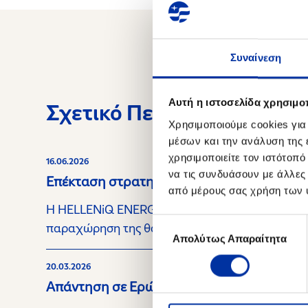
Συναίνεση
Αυτή η ιστοσελίδα χρησιμοπ
Σχετικό Περιεχόμενο
Χρησιμοποιούμε cookies για
μέσων και την ανάλυση της
χρησιμοποιείτε τον ιστότοπ
16.06.2026
να τις συνδυάσουν με άλλες
Επέκταση στρατηγικής συνεργασίας με τη 
από μέρους σας χρήση των 
Η HELLENiQ ENERGY Holdings A.E. (η «Εταιρεία»
Επιλογή
παραχώρηση της θαλάσσιας περιοχής «Block 10»
Απολύτως Απαραίτητα
συγκατάθεσης
20.03.2026
Απάντηση σε Ερώτημα της Επιτροπής Κεφ